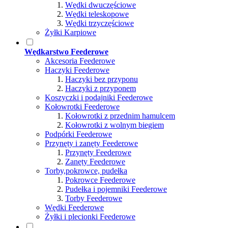
Wędki dwuczęściowe
Wędki teleskopowe
Wędki trzyczęściowe
Żyłki Karpiowe
Wędkarstwo Feederowe
Akcesoria Feederowe
Haczyki Feederowe
Haczyki bez przyponu
Haczyki z przyponem
Koszyczki i podajniki Feederowe
Kołowrotki Feederowe
Kołowrotki z przednim hamulcem
Kołowrotki z wolnym biegiem
Podpórki Feederowe
Przynęty i zanęty Feederowe
Przynęty Feederowe
Zanęty Feederowe
Torby,pokrowce, pudełka
Pokrowce Feederowe
Pudełka i pojemniki Feederowe
Torby Feederowe
Wędki Feederowe
Żyłki i plecionki Feederowe