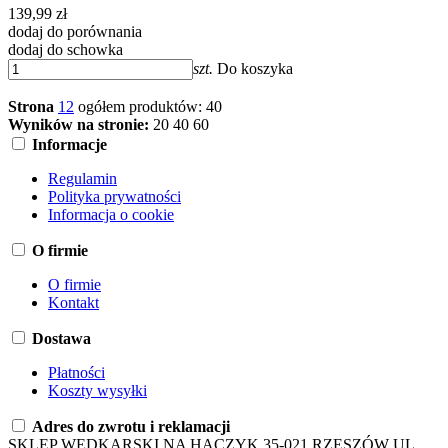
139,99 zł
dodaj do porównania
dodaj do schowka
szt.
Do koszyka
Strona
1
2
ogółem produktów: 40
Wyników na stronie:
20
40
60
Informacje
Regulamin
Polityka prywatności
Informacja o cookie
O firmie
O firmie
Kontakt
Dostawa
Płatności
Koszty wysyłki
Adres do zwrotu i reklamacji
SKLEP WĘDKARSKI NA HACZYK 35-021 RZESZÓW UL.