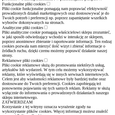
Funkcjonalne pliki cookies
Pliki cookie funkcjonalne pomagają nam poprawiać efektywność
prowadzonych działań marketingowych oraz dostosowywać je do
Twoich potrzeb i preferencji np. poprzez zapamiętanie wszelkich
wyborów dokonywanych na stronach.
Analityczne pliki cookies
Pliki analityczne cookie pomagają właścicielowi sklepu zrozumieć,
w jaki sposób odwiedzający wchodzi w interakcję ze sklepem,
poprzez anonimowe zbieranie i raportowanie informacji. Ten rodzaj
cookies pozwala nam mierzyć ilość wizyt i zbierać informacje o
źródłach ruchu, dzięki czemu możemy poprawić działanie naszej
strony.
Reklamowe pliki cookies
Pliki cookie reklamowe służą do promowania niektórych usług,
artykułów lub wydarzeń. W tym celu możemy wykorzystywać
reklamy, które wyświetlają się w innych serwisach internetowych.
Celem jest aby wiadomości reklamowe były bardziej trafne oraz
dostosowane do Twoich preferencji. Cookies zapobiegają też
ponownemu pojawianiu się tych samych reklam. Reklamy te służą
wyłącznie do informowania o prowadzonych działaniach naszego
sklepu internetowego.
ZATWIERDZAM
Korzystanie z tej witryny oznacza wyrażenie zgody na
wykorzystanie plików cookies. Więcej informacji możesz znaleźć