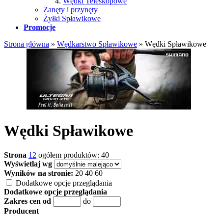
Wędki Teleskopowe
Zanęty i przynęty
Żyłki Spławikowe
Promocje
Strona główna
»
Wędkarstwo Spławikowe
»
Wędki Spławikowe
Wędki Spławikowe
Strona
1
2
ogółem produktów: 40
Wyświetlaj wg
Wyników na stronie:
20
40
60
Dodatkowe opcje przeglądania
Dodatkowe opcje przeglądania
Zakres cen od
do
Producent