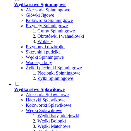
Wędkarstwo Spinningowe
Akcesoria Spinningowe
Główki Jigowe
Kołowrotki Spinningowe
Przynęty Spinningowe
Gumy Spinningowe
Obrotówki i wahadłówki
Woblery
Przypony i dozbrojki
Skrzynki i pudełka
Wędki Spinningowe
Wodery i buty
Żyłki i plecionki Spinningowe
Plecionki Spinningowe
Żyłki Spinningowe
Wędkarstwo Spławikowe
Akcesoria Spławikowe
Haczyki Spławikowe
Kołowortki Spławikowe
Wędki Spławikowe
Wędki baty, uklejówki
Wędki Bolonki
Wędki Matchowe