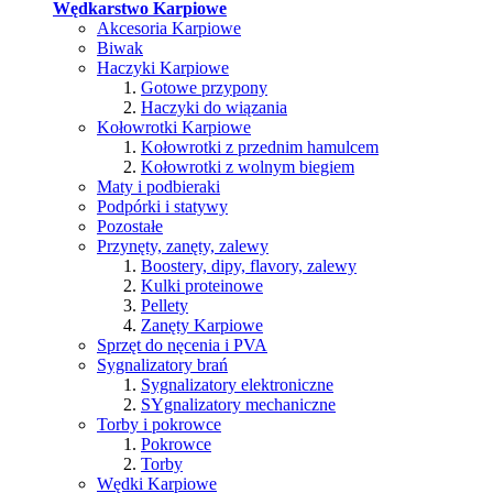
Wędkarstwo Karpiowe
Akcesoria Karpiowe
Biwak
Haczyki Karpiowe
Gotowe przypony
Haczyki do wiązania
Kołowrotki Karpiowe
Kołowrotki z przednim hamulcem
Kołowrotki z wolnym biegiem
Maty i podbieraki
Podpórki i statywy
Pozostałe
Przynęty, zanęty, zalewy
Boostery, dipy, flavory, zalewy
Kulki proteinowe
Pellety
Zanęty Karpiowe
Sprzęt do nęcenia i PVA
Sygnalizatory brań
Sygnalizatory elektroniczne
SYgnalizatory mechaniczne
Torby i pokrowce
Pokrowce
Torby
Wędki Karpiowe