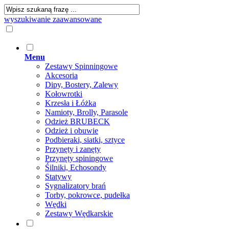
wyszukiwanie zaawansowane
Menu
Zestawy Spinningowe
Akcesoria
Dipy, Bostery, Zalewy
Kołowrotki
Krzesła i Łóżka
Namioty, Brolly, Parasole
Odzież BRUBECK
Odzież i obuwie
Podbieraki, siatki, sztyce
Przynęty i zanęty
Przynęty spiningowe
Śilniki, Echosondy
Statywy
Sygnalizatory brań
Torby, pokrowce, pudełka
Wędki
Zestawy Wędkarskie