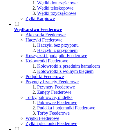
Wędki dwuczęściowe
Wędki teleskopowe
Wędki trzyczęściowe
Żyłki Karpiowe
Wędkarstwo Feederowe
Akcesoria Feederowe
Haczyki Feederowe
Haczyki bez przyponu
Haczyki z przyponem
Koszyczki i podajniki Feederowe
Kołowrotki Feederowe
Kołowrotki z przednim hamulcem
Kołowrotki z wolnym biegiem
Podpórki Feederowe
Przynęty i zanęty Feederowe
Przynęty Feederowe
Zanęty Feederowe
Torby,pokrowce, pudełka
Pokrowce Feederowe
Pudełka i pojemniki Feederowe
Torby Feederowe
Wędki Feederowe
Żyłki i plecionki Feederowe