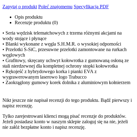
Zapytaj o produkt
Poleć znajomemu
Specyfikacja PDF
Opis produktu
Recenzje produktu (0)
• Seria wędzisk telematchowych z trzema różnymi akcjami na
wody stojące i płynące
• Blanki wykonane z węgla S.H.M.R. o wysokiej odporności
• Przelotki S-SiC, przesuwne przelotki zamontowane na rurkach
węglowych
• Grafitowy, skręcany uchwyt kołowrotka z gumowaną osłoną ze
stali nierdzewnej dla kompletnej ochrony stopki kołowrotka
• Rękojeść z hybrydowego korka i pianki EVA z
wygrawerowanym laserowo logo Trabucco
• Zaokrąglony gumowy korek dolnika z aluminiowym kołnierzem
Nikt jeszcze nie napisał recenzji do tego produktu. Bądź pierwszy i
napisz recenzję.
Tylko zarejestrowani klienci mogą pisać recenzje do produktów.
Jeżeli posiadasz konto w naszym sklepie zaloguj się na nie, jeżeli
nie załóż bezpłatne konto i napisz recenzję.