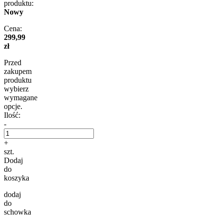
produktu:
Nowy
Cena:
299,99
zł
Przed
zakupem
produktu
wybierz
wymagane
opcje.
Ilość:
-
+
szt.
Dodaj
do
koszyka
dodaj
do
schowka