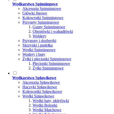
Wędkarstwo Spinningowe
Akcesoria Spinningowe
Główki Jigowe
Kołowrotki Spinningowe
Przynęty Spinningowe
Gumy Spinningowe
Obrotówki i wahadłówki
Woblery
Przypony i dozbrojki
Skrzynki i pudełka
Wędki Spinningowe
Wodery i buty
Żyłki i plecionki Spinningowe
Plecionki Spinningowe
Żyłki Spinningowe
Wędkarstwo Spławikowe
Akcesoria Spławikowe
Haczyki Spławikowe
Kołowortki Spławikowe
Wędki Spławikowe
Wędki baty, uklejówki
Wędki Bolonki
Wędki Matchowe