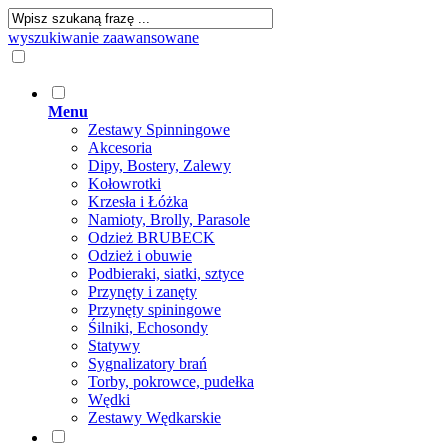
wyszukiwanie zaawansowane
Menu
Zestawy Spinningowe
Akcesoria
Dipy, Bostery, Zalewy
Kołowrotki
Krzesła i Łóżka
Namioty, Brolly, Parasole
Odzież BRUBECK
Odzież i obuwie
Podbieraki, siatki, sztyce
Przynęty i zanęty
Przynęty spiningowe
Śilniki, Echosondy
Statywy
Sygnalizatory brań
Torby, pokrowce, pudełka
Wędki
Zestawy Wędkarskie