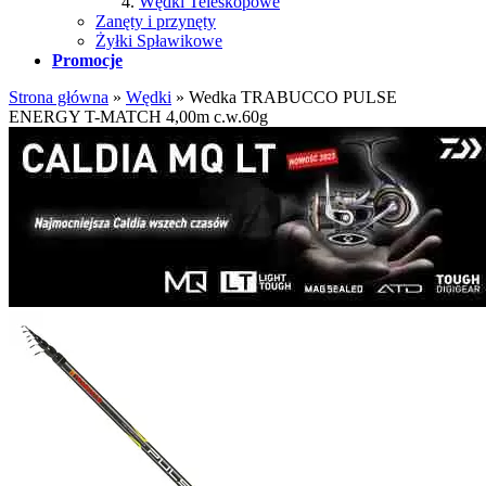
Wędki Teleskopowe
Zanęty i przynęty
Żyłki Spławikowe
Promocje
Strona główna
»
Wędki
»
Wedka TRABUCCO PULSE
ENERGY T-MATCH 4,00m c.w.60g