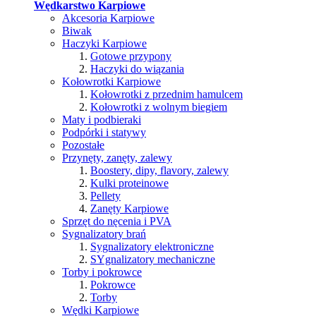
Wędkarstwo Karpiowe
Akcesoria Karpiowe
Biwak
Haczyki Karpiowe
Gotowe przypony
Haczyki do wiązania
Kołowrotki Karpiowe
Kołowrotki z przednim hamulcem
Kołowrotki z wolnym biegiem
Maty i podbieraki
Podpórki i statywy
Pozostałe
Przynęty, zanęty, zalewy
Boostery, dipy, flavory, zalewy
Kulki proteinowe
Pellety
Zanęty Karpiowe
Sprzęt do nęcenia i PVA
Sygnalizatory brań
Sygnalizatory elektroniczne
SYgnalizatory mechaniczne
Torby i pokrowce
Pokrowce
Torby
Wędki Karpiowe