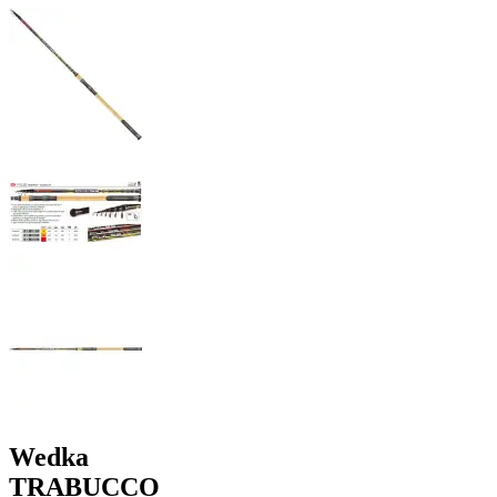
Wedka
TRABUCCO