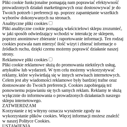
Pliki cookie funkcjonalne pomagają nam poprawiać efektywność
prowadzonych działań marketingowych oraz dostosowywać je do
Twoich potrzeb i preferencji np. poprzez zapamiętanie wszelkich
wyborów dokonywanych na stronach.
Analityczne pliki cookies
Pliki analityczne cookie pomagają właścicielowi sklepu zrozumieć,
w jaki sposób odwiedzający wchodzi w interakcję ze sklepem,
poprzez anonimowe zbieranie i raportowanie informacji. Ten rodzaj
cookies pozwala nam mierzyć ilość wizyt i zbierać informacje o
źródłach ruchu, dzięki czemu możemy poprawić działanie naszej
strony.
Reklamowe pliki cookies
Pliki cookie reklamowe służą do promowania niektórych usług,
artykułów lub wydarzeń. W tym celu możemy wykorzystywać
reklamy, które wyświetlają się w innych serwisach internetowych.
Celem jest aby wiadomości reklamowe były bardziej trafne oraz
dostosowane do Twoich preferencji. Cookies zapobiegają też
ponownemu pojawianiu się tych samych reklam. Reklamy te służą
wyłącznie do informowania o prowadzonych działaniach naszego
sklepu internetowego.
ZATWIERDZAM
Korzystanie z tej witryny oznacza wyrażenie zgody na
wykorzystanie plików cookies. Więcej informacji możesz znaleźć
w naszej Polityce Cookies.
USTAWIENIA