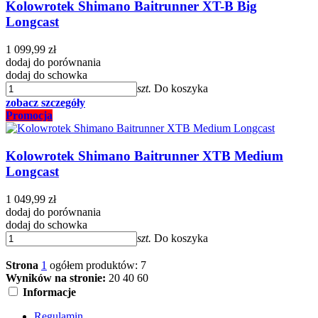
Kolowrotek Shimano Baitrunner XT-B Big
Longcast
1 099,99 zł
dodaj do porównania
dodaj do schowka
szt.
Do koszyka
zobacz szczegóły
Promocja
Kolowrotek Shimano Baitrunner XTB Medium
Longcast
1 049,99 zł
dodaj do porównania
dodaj do schowka
szt.
Do koszyka
Strona
1
ogółem produktów: 7
Wyników na stronie:
20
40
60
Informacje
Regulamin