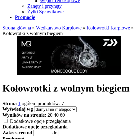
Wędki Teleskopowe
Zanęty i przynęty
Żyłki Spławikowe
Promocje
Strona główna
»
Wędkarstwo Karpiowe
»
Kołowrotki Karpiowe
»
Kołowrotki z wolnym biegiem
Kołowrotki z wolnym biegiem
Strona
1
ogółem produktów: 7
Wyświetlaj wg
Wyników na stronie:
20
40
60
Dodatkowe opcje przeglądania
Dodatkowe opcje przeglądania
Zakres cen od
do
Producent