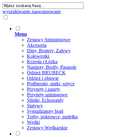
wyszukiwanie zaawansowane
Menu
Zestawy Spinningowe
Akcesoria
Dipy, Bostery, Zalewy
Kołowrotki
Krzesła i Łóżka
Namioty, Brolly, Parasole
Odzież BRUBECK
Odzież i obuwie
Podbieraki, siatki, sztyce
Przynęty i zanęty
Przynęty spiningowe
Śilniki, Echosondy
Statywy
Sygnalizatory brań
Torby, pokrowce, pudełka
Wędki
Zestawy Wędkarskie