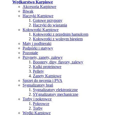
Wędkarstwo Karpiowe
Akcesoria Karpiowe
Biwak
Haczyki Karpiowe
Gotowe przypony
Haczyki do wiązania
Kołowrotki Karpiowe
Kołowrotki z przednim hamulcem
Kołowrotki z wolnym biegiem
Maty i podbieraki
Podpórki i statywy
Pozostałe
Przynęty, zanęty, zalewy
Boostery, dipy, flavory, zalewy
Kulki proteinowe
Pellety
Zanęty Karpiowe
Sprzęt do nęcenia i PVA
Sygnalizatory brań
Sygnalizatory elektroniczne
SYgnalizatory mechaniczne
Torby i pokrowce
Pokrowce
Torby
Wędki Karpiowe