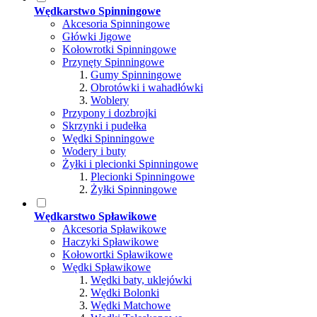
Wędkarstwo Spinningowe
Akcesoria Spinningowe
Główki Jigowe
Kołowrotki Spinningowe
Przynęty Spinningowe
Gumy Spinningowe
Obrotówki i wahadłówki
Woblery
Przypony i dozbrojki
Skrzynki i pudełka
Wędki Spinningowe
Wodery i buty
Żyłki i plecionki Spinningowe
Plecionki Spinningowe
Żyłki Spinningowe
Wędkarstwo Spławikowe
Akcesoria Spławikowe
Haczyki Spławikowe
Kołowortki Spławikowe
Wędki Spławikowe
Wędki baty, uklejówki
Wędki Bolonki
Wędki Matchowe