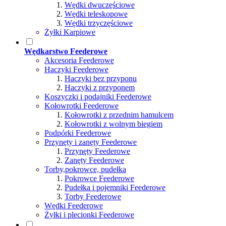
Wędki dwuczęściowe
Wędki teleskopowe
Wędki trzyczęściowe
Żyłki Karpiowe
Wędkarstwo Feederowe
Akcesoria Feederowe
Haczyki Feederowe
Haczyki bez przyponu
Haczyki z przyponem
Koszyczki i podajniki Feederowe
Kołowrotki Feederowe
Kołowrotki z przednim hamulcem
Kołowrotki z wolnym biegiem
Podpórki Feederowe
Przynęty i zanęty Feederowe
Przynęty Feederowe
Zanęty Feederowe
Torby,pokrowce, pudełka
Pokrowce Feederowe
Pudełka i pojemniki Feederowe
Torby Feederowe
Wędki Feederowe
Żyłki i plecionki Feederowe