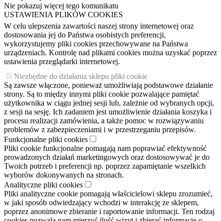
Nie pokazuj więcej tego komunikatu
USTAWIENIA PLIKÓW COOKIES
W celu ulepszenia zawartości naszej strony internetowej oraz
dostosowania jej do Państwa osobistych preferencji,
wykorzystujemy pliki cookies przechowywane na Państwa
urządzeniach. Kontrolę nad plikami cookies można uzyskać poprzez
ustawienia przeglądarki internetowej.
Niezbędne do działania sklepu pliki cookie
Są zawsze włączone, ponieważ umożliwiają podstawowe działanie
strony. Są to między innymi pliki cookie pozwalające pamiętać
użytkownika w ciągu jednej sesji lub, zależnie od wybranych opcji,
z sesji na sesję. Ich zadaniem jest umożliwienie działania koszyka i
procesu realizacji zamówienia, a także pomoc w rozwiązywaniu
problemów z zabezpieczeniami i w przestrzeganiu przepisów.
Funkcjonalne pliki cookies
Pliki cookie funkcjonalne pomagają nam poprawiać efektywność
prowadzonych działań marketingowych oraz dostosowywać je do
Twoich potrzeb i preferencji np. poprzez zapamiętanie wszelkich
wyborów dokonywanych na stronach.
Analityczne pliki cookies
Pliki analityczne cookie pomagają właścicielowi sklepu zrozumieć,
w jaki sposób odwiedzający wchodzi w interakcję ze sklepem,
poprzez anonimowe zbieranie i raportowanie informacji. Ten rodzaj
cookies pozwala nam mierzyć ilość wizyt i zbierać informacje o