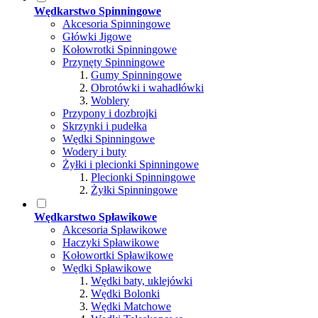
Wędkarstwo Spinningowe
Akcesoria Spinningowe
Główki Jigowe
Kołowrotki Spinningowe
Przynęty Spinningowe
Gumy Spinningowe
Obrotówki i wahadłówki
Woblery
Przypony i dozbrojki
Skrzynki i pudełka
Wędki Spinningowe
Wodery i buty
Żyłki i plecionki Spinningowe
Plecionki Spinningowe
Żyłki Spinningowe
Wędkarstwo Spławikowe
Akcesoria Spławikowe
Haczyki Spławikowe
Kołowortki Spławikowe
Wędki Spławikowe
Wędki baty, uklejówki
Wędki Bolonki
Wędki Matchowe