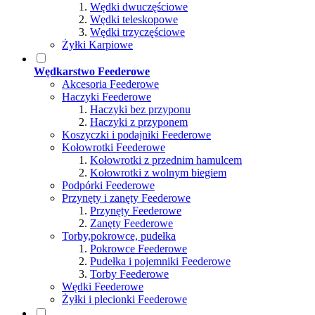
Wędki dwuczęściowe
Wędki teleskopowe
Wędki trzyczęściowe
Żyłki Karpiowe
Wędkarstwo Feederowe
Akcesoria Feederowe
Haczyki Feederowe
Haczyki bez przyponu
Haczyki z przyponem
Koszyczki i podajniki Feederowe
Kołowrotki Feederowe
Kołowrotki z przednim hamulcem
Kołowrotki z wolnym biegiem
Podpórki Feederowe
Przynęty i zanęty Feederowe
Przynęty Feederowe
Zanęty Feederowe
Torby,pokrowce, pudełka
Pokrowce Feederowe
Pudełka i pojemniki Feederowe
Torby Feederowe
Wędki Feederowe
Żyłki i plecionki Feederowe