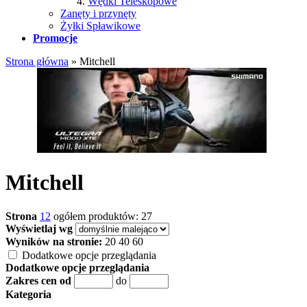
Wędki Teleskopowe
Zanęty i przynęty
Żyłki Spławikowe
Promocje
Strona główna
»
Mitchell
Mitchell
Strona
1
2
ogółem produktów: 27
Wyświetlaj wg
Wyników na stronie:
20
40
60
Dodatkowe opcje przeglądania
Dodatkowe opcje przeglądania
Zakres cen od
do
Kategoria