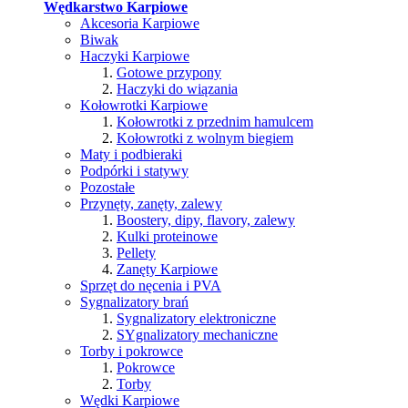
Wędkarstwo Karpiowe
Akcesoria Karpiowe
Biwak
Haczyki Karpiowe
Gotowe przypony
Haczyki do wiązania
Kołowrotki Karpiowe
Kołowrotki z przednim hamulcem
Kołowrotki z wolnym biegiem
Maty i podbieraki
Podpórki i statywy
Pozostałe
Przynęty, zanęty, zalewy
Boostery, dipy, flavory, zalewy
Kulki proteinowe
Pellety
Zanęty Karpiowe
Sprzęt do nęcenia i PVA
Sygnalizatory brań
Sygnalizatory elektroniczne
SYgnalizatory mechaniczne
Torby i pokrowce
Pokrowce
Torby
Wędki Karpiowe