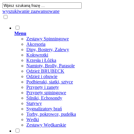
wyszukiwanie zaawansowane
Menu
Zestawy Spinningowe
Akcesoria
Dipy, Bostery, Zalewy
Kołowrotki
Krzesła i Łóżka
Namioty, Brolly, Parasole
Odzież BRUBECK
Odzież i obuwie
Podbieraki, siatki, sztyce
Przynęty i zanęty
Przynęty spiningowe
Śilniki, Echosondy
Statywy
Sygnalizatory brań
Torby, pokrowce, pudełka
Wędki
Zestawy Wędkarskie