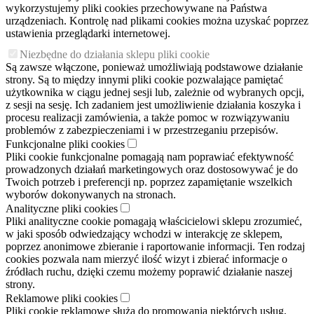
wykorzystujemy pliki cookies przechowywane na Państwa
urządzeniach. Kontrolę nad plikami cookies można uzyskać poprzez
ustawienia przeglądarki internetowej.
Niezbędne do działania sklepu pliki cookie
Są zawsze włączone, ponieważ umożliwiają podstawowe działanie
strony. Są to między innymi pliki cookie pozwalające pamiętać
użytkownika w ciągu jednej sesji lub, zależnie od wybranych opcji,
z sesji na sesję. Ich zadaniem jest umożliwienie działania koszyka i
procesu realizacji zamówienia, a także pomoc w rozwiązywaniu
problemów z zabezpieczeniami i w przestrzeganiu przepisów.
Funkcjonalne pliki cookies
Pliki cookie funkcjonalne pomagają nam poprawiać efektywność
prowadzonych działań marketingowych oraz dostosowywać je do
Twoich potrzeb i preferencji np. poprzez zapamiętanie wszelkich
wyborów dokonywanych na stronach.
Analityczne pliki cookies
Pliki analityczne cookie pomagają właścicielowi sklepu zrozumieć,
w jaki sposób odwiedzający wchodzi w interakcję ze sklepem,
poprzez anonimowe zbieranie i raportowanie informacji. Ten rodzaj
cookies pozwala nam mierzyć ilość wizyt i zbierać informacje o
źródłach ruchu, dzięki czemu możemy poprawić działanie naszej
strony.
Reklamowe pliki cookies
Pliki cookie reklamowe służą do promowania niektórych usług,