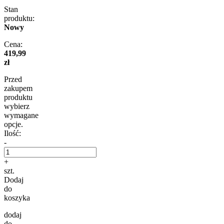
Stan
produktu:
Nowy
Cena:
419,99
zł
Przed
zakupem
produktu
wybierz
wymagane
opcje.
Ilość:
-
+
szt.
Dodaj
do
koszyka
dodaj
do