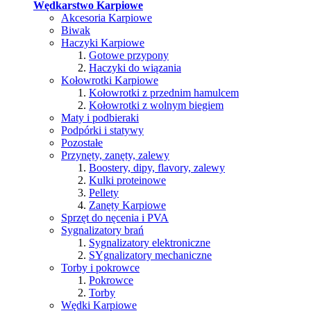
Wędkarstwo Karpiowe
Akcesoria Karpiowe
Biwak
Haczyki Karpiowe
Gotowe przypony
Haczyki do wiązania
Kołowrotki Karpiowe
Kołowrotki z przednim hamulcem
Kołowrotki z wolnym biegiem
Maty i podbieraki
Podpórki i statywy
Pozostałe
Przynęty, zanęty, zalewy
Boostery, dipy, flavory, zalewy
Kulki proteinowe
Pellety
Zanęty Karpiowe
Sprzęt do nęcenia i PVA
Sygnalizatory brań
Sygnalizatory elektroniczne
SYgnalizatory mechaniczne
Torby i pokrowce
Pokrowce
Torby
Wędki Karpiowe