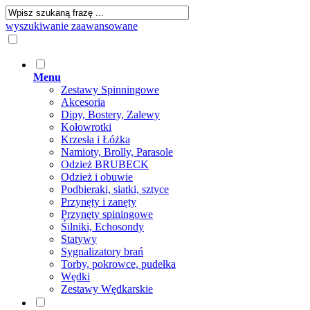
wyszukiwanie zaawansowane
Menu
Zestawy Spinningowe
Akcesoria
Dipy, Bostery, Zalewy
Kołowrotki
Krzesła i Łóżka
Namioty, Brolly, Parasole
Odzież BRUBECK
Odzież i obuwie
Podbieraki, siatki, sztyce
Przynęty i zanęty
Przynęty spiningowe
Śilniki, Echosondy
Statywy
Sygnalizatory brań
Torby, pokrowce, pudełka
Wędki
Zestawy Wędkarskie