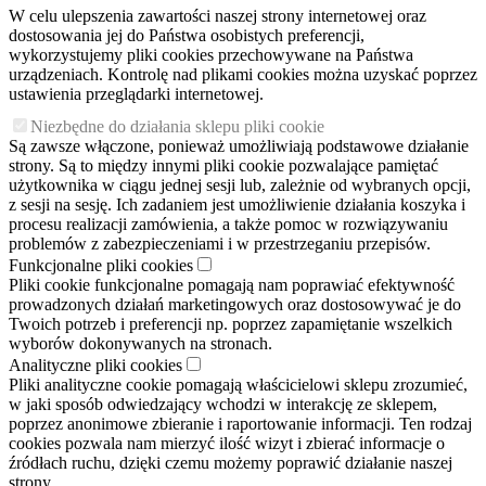
W celu ulepszenia zawartości naszej strony internetowej oraz
dostosowania jej do Państwa osobistych preferencji,
wykorzystujemy pliki cookies przechowywane na Państwa
urządzeniach. Kontrolę nad plikami cookies można uzyskać poprzez
ustawienia przeglądarki internetowej.
Niezbędne do działania sklepu pliki cookie
Są zawsze włączone, ponieważ umożliwiają podstawowe działanie
strony. Są to między innymi pliki cookie pozwalające pamiętać
użytkownika w ciągu jednej sesji lub, zależnie od wybranych opcji,
z sesji na sesję. Ich zadaniem jest umożliwienie działania koszyka i
procesu realizacji zamówienia, a także pomoc w rozwiązywaniu
problemów z zabezpieczeniami i w przestrzeganiu przepisów.
Funkcjonalne pliki cookies
Pliki cookie funkcjonalne pomagają nam poprawiać efektywność
prowadzonych działań marketingowych oraz dostosowywać je do
Twoich potrzeb i preferencji np. poprzez zapamiętanie wszelkich
wyborów dokonywanych na stronach.
Analityczne pliki cookies
Pliki analityczne cookie pomagają właścicielowi sklepu zrozumieć,
w jaki sposób odwiedzający wchodzi w interakcję ze sklepem,
poprzez anonimowe zbieranie i raportowanie informacji. Ten rodzaj
cookies pozwala nam mierzyć ilość wizyt i zbierać informacje o
źródłach ruchu, dzięki czemu możemy poprawić działanie naszej
strony.