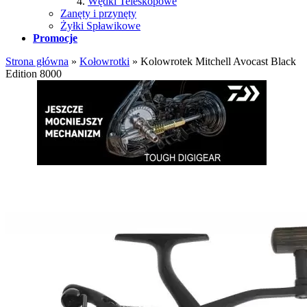
Wędki Teleskopowe
Zanęty i przynęty
Żyłki Spławikowe
Promocje
Strona główna
»
Kołowrotki
»
Kolowrotek Mitchell Avocast Black
Edition 8000