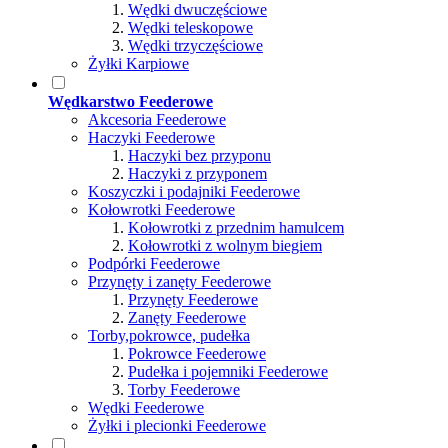
Wędki dwuczęściowe
Wędki teleskopowe
Wędki trzyczęściowe
Żyłki Karpiowe
Wędkarstwo Feederowe
Akcesoria Feederowe
Haczyki Feederowe
Haczyki bez przyponu
Haczyki z przyponem
Koszyczki i podajniki Feederowe
Kołowrotki Feederowe
Kołowrotki z przednim hamulcem
Kołowrotki z wolnym biegiem
Podpórki Feederowe
Przynęty i zanęty Feederowe
Przynęty Feederowe
Zanęty Feederowe
Torby,pokrowce, pudełka
Pokrowce Feederowe
Pudełka i pojemniki Feederowe
Torby Feederowe
Wędki Feederowe
Żyłki i plecionki Feederowe