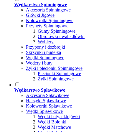
Wędkarstwo Spinningowe
Akcesoria Spinningowe
Główki Jigowe
Kołowrotki Spinningowe
Przynęty Spinningowe
Gumy Spinningowe
Obrotówki i wahadłówki
Woblery
Przypony i dozbrojki
Skrzynki i pudełka
Wędki Spinningowe
Wodery i buty
Żyłki i plecionki Spinningowe
Plecionki Spinningowe
Żyłki Spinningowe
Wędkarstwo Spławikowe
Akcesoria Spławikowe
Haczyki Spławikowe
Kołowortki Spławikowe
Wędki Spławikowe
Wędki baty, uklejówki
Wędki Bolonki
Wędki Matchowe