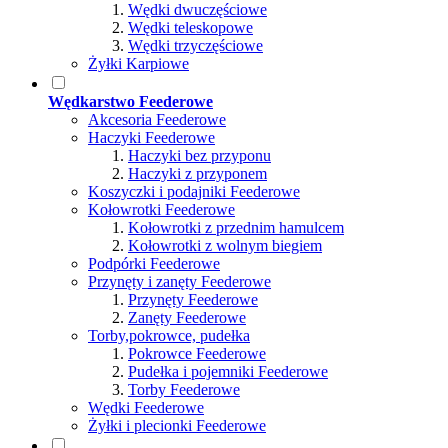
Wędki dwuczęściowe
Wędki teleskopowe
Wędki trzyczęściowe
Żyłki Karpiowe
Wędkarstwo Feederowe
Akcesoria Feederowe
Haczyki Feederowe
Haczyki bez przyponu
Haczyki z przyponem
Koszyczki i podajniki Feederowe
Kołowrotki Feederowe
Kołowrotki z przednim hamulcem
Kołowrotki z wolnym biegiem
Podpórki Feederowe
Przynęty i zanęty Feederowe
Przynęty Feederowe
Zanęty Feederowe
Torby,pokrowce, pudełka
Pokrowce Feederowe
Pudełka i pojemniki Feederowe
Torby Feederowe
Wędki Feederowe
Żyłki i plecionki Feederowe