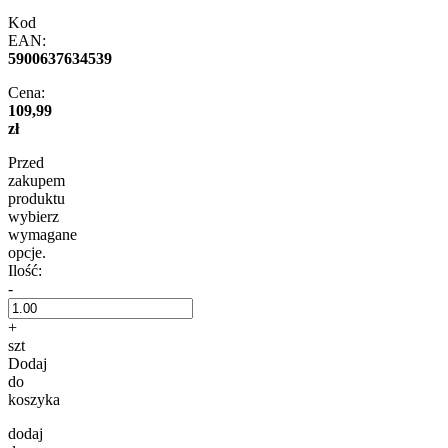
Kod
EAN:
5900637634539
Cena:
109,99
zł
Przed
zakupem
produktu
wybierz
wymagane
opcje.
Ilość:
-
+
szt
Dodaj
do
koszyka
dodaj