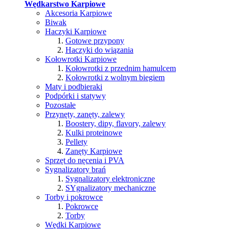
Wędkarstwo Karpiowe
Akcesoria Karpiowe
Biwak
Haczyki Karpiowe
Gotowe przypony
Haczyki do wiązania
Kołowrotki Karpiowe
Kołowrotki z przednim hamulcem
Kołowrotki z wolnym biegiem
Maty i podbieraki
Podpórki i statywy
Pozostałe
Przynęty, zanęty, zalewy
Boostery, dipy, flavory, zalewy
Kulki proteinowe
Pellety
Zanęty Karpiowe
Sprzęt do nęcenia i PVA
Sygnalizatory brań
Sygnalizatory elektroniczne
SYgnalizatory mechaniczne
Torby i pokrowce
Pokrowce
Torby
Wędki Karpiowe