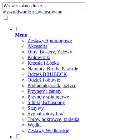
wyszukiwanie zaawansowane
Menu
Zestawy Spinningowe
Akcesoria
Dipy, Bostery, Zalewy
Kołowrotki
Krzesła i Łóżka
Namioty, Brolly, Parasole
Odzież BRUBECK
Odzież i obuwie
Podbieraki, siatki, sztyce
Przynęty i zanęty
Przynęty spiningowe
Śilniki, Echosondy
Statywy
Sygnalizatory brań
Torby, pokrowce, pudełka
Wędki
Zestawy Wędkarskie