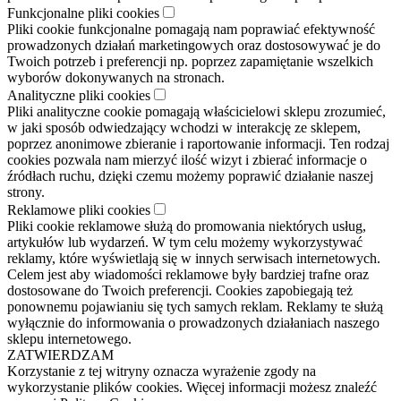
Funkcjonalne pliki cookies
Pliki cookie funkcjonalne pomagają nam poprawiać efektywność
prowadzonych działań marketingowych oraz dostosowywać je do
Twoich potrzeb i preferencji np. poprzez zapamiętanie wszelkich
wyborów dokonywanych na stronach.
Analityczne pliki cookies
Pliki analityczne cookie pomagają właścicielowi sklepu zrozumieć,
w jaki sposób odwiedzający wchodzi w interakcję ze sklepem,
poprzez anonimowe zbieranie i raportowanie informacji. Ten rodzaj
cookies pozwala nam mierzyć ilość wizyt i zbierać informacje o
źródłach ruchu, dzięki czemu możemy poprawić działanie naszej
strony.
Reklamowe pliki cookies
Pliki cookie reklamowe służą do promowania niektórych usług,
artykułów lub wydarzeń. W tym celu możemy wykorzystywać
reklamy, które wyświetlają się w innych serwisach internetowych.
Celem jest aby wiadomości reklamowe były bardziej trafne oraz
dostosowane do Twoich preferencji. Cookies zapobiegają też
ponownemu pojawianiu się tych samych reklam. Reklamy te służą
wyłącznie do informowania o prowadzonych działaniach naszego
sklepu internetowego.
ZATWIERDZAM
Korzystanie z tej witryny oznacza wyrażenie zgody na
wykorzystanie plików cookies. Więcej informacji możesz znaleźć