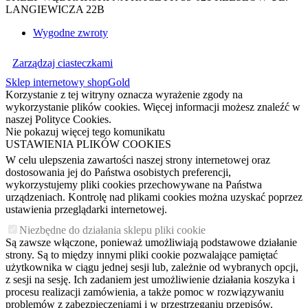
LANGIEWICZA 22B
Wygodne zwroty
Zarządzaj ciasteczkami
Sklep internetowy shopGold
Korzystanie z tej witryny oznacza wyrażenie zgody na
wykorzystanie plików cookies. Więcej informacji możesz znaleźć w
naszej Polityce Cookies.
Nie pokazuj więcej tego komunikatu
USTAWIENIA PLIKÓW COOKIES
W celu ulepszenia zawartości naszej strony internetowej oraz
dostosowania jej do Państwa osobistych preferencji,
wykorzystujemy pliki cookies przechowywane na Państwa
urządzeniach. Kontrolę nad plikami cookies można uzyskać poprzez
ustawienia przeglądarki internetowej.
Niezbędne do działania sklepu pliki cookie
Są zawsze włączone, ponieważ umożliwiają podstawowe działanie
strony. Są to między innymi pliki cookie pozwalające pamiętać
użytkownika w ciągu jednej sesji lub, zależnie od wybranych opcji,
z sesji na sesję. Ich zadaniem jest umożliwienie działania koszyka i
procesu realizacji zamówienia, a także pomoc w rozwiązywaniu
problemów z zabezpieczeniami i w przestrzeganiu przepisów.