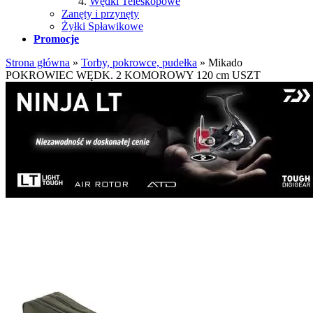
Wędki Teleskopowe
Zanęty i przynęty
Żyłki Spławikowe
Promocje
Strona główna
»
Torby, pokrowce, pudełka
»
Mikado
POKROWIEC WĘDK. 2 KOMOROWY 120 cm USZT