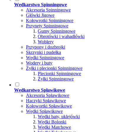
Wędkarstwo Spinningowe
Akcesoria Spinningowe
Główki Jigowe
Kołowrotki Spinningowe
Przynęty Spinningowe
Gumy Spinningowe
Obrotówki i wahadłówki
Woblery
Przypony i dozbrojki
Skrzynki i pudełka
Wędki Spinningowe
Wodery i buty
Żyłki i plecionki Spinningowe
Plecionki Spinningowe
Żyłki Spinningowe
Wędkarstwo Spławikowe
Akcesoria Spławikowe
Haczyki Spławikowe
Kołowortki Spławikowe
Wędki Spławikowe
Wędki baty, uklejówki
Wędki Bolonki
Wędki Matchowe