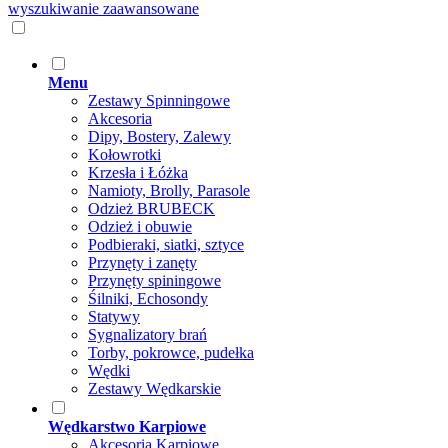
wyszukiwanie zaawansowane
Menu
Zestawy Spinningowe
Akcesoria
Dipy, Bostery, Zalewy
Kołowrotki
Krzesła i Łóżka
Namioty, Brolly, Parasole
Odzież BRUBECK
Odzież i obuwie
Podbieraki, siatki, sztyce
Przynęty i zanęty
Przynęty spiningowe
Śilniki, Echosondy
Statywy
Sygnalizatory brań
Torby, pokrowce, pudełka
Wędki
Zestawy Wędkarskie
Wędkarstwo Karpiowe
Akcesoria Karpiowe