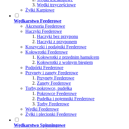
Wędki trzyczęściowe
Żyłki Karpiowe
Wędkarstwo Feederowe
Akcesoria Feederowe
Haczyki Feederowe
Haczyki bez przyponu
Haczyki z przyponem
Koszyczki i podajniki Feederowe
Kołowrotki Feederowe
Kołowrotki z przednim hamulcem
Kołowrotki z wolnym biegiem
Podpórki Feederowe
Przynęty i zanęty Feederowe
Przynęty Feederowe
Zanęty Feederowe
Torby,pokrowce, pudełka
Pokrowce Feederowe
Pudełka i pojemniki Feederowe
Torby Feederowe
Wędki Feederowe
Żyłki i plecionki Feederowe
Wędkarstwo Spinningowe