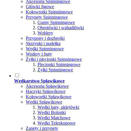
Akcesoria Spinningowe
Główki Jigowe
Kołowrotki Spinningowe
Przynęty Spinningowe
Gumy Spinningowe
Obrotówki i wahadłówki
Woblery
Przypony i dozbrojki
Skrzynki i pudełka
Wędki Spinningowe
Wodery i buty
Żyłki i plecionki Spinningowe
Plecionki Spinningowe
Żyłki Spinningowe
Wędkarstwo Spławikowe
Akcesoria Spławikowe
Haczyki Spławikowe
Kołowortki Spławikowe
Wędki Spławikowe
Wędki baty, uklejówki
Wędki Bolonki
Wędki Matchowe
Wędki Teleskopowe
Zanęty i przynęty