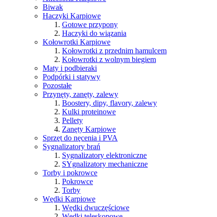
Biwak
Haczyki Karpiowe
Gotowe przypony
Haczyki do wiązania
Kołowrotki Karpiowe
Kołowrotki z przednim hamulcem
Kołowrotki z wolnym biegiem
Maty i podbieraki
Podpórki i statywy
Pozostałe
Przynęty, zanęty, zalewy
Boostery, dipy, flavory, zalewy
Kulki proteinowe
Pellety
Zanęty Karpiowe
Sprzęt do nęcenia i PVA
Sygnalizatory brań
Sygnalizatory elektroniczne
SYgnalizatory mechaniczne
Torby i pokrowce
Pokrowce
Torby
Wędki Karpiowe
Wędki dwuczęściowe
Wędki teleskopowe