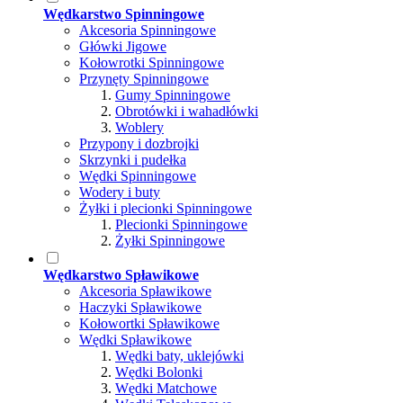
Wędkarstwo Spinningowe
Akcesoria Spinningowe
Główki Jigowe
Kołowrotki Spinningowe
Przynęty Spinningowe
Gumy Spinningowe
Obrotówki i wahadłówki
Woblery
Przypony i dozbrojki
Skrzynki i pudełka
Wędki Spinningowe
Wodery i buty
Żyłki i plecionki Spinningowe
Plecionki Spinningowe
Żyłki Spinningowe
Wędkarstwo Spławikowe
Akcesoria Spławikowe
Haczyki Spławikowe
Kołowortki Spławikowe
Wędki Spławikowe
Wędki baty, uklejówki
Wędki Bolonki
Wędki Matchowe