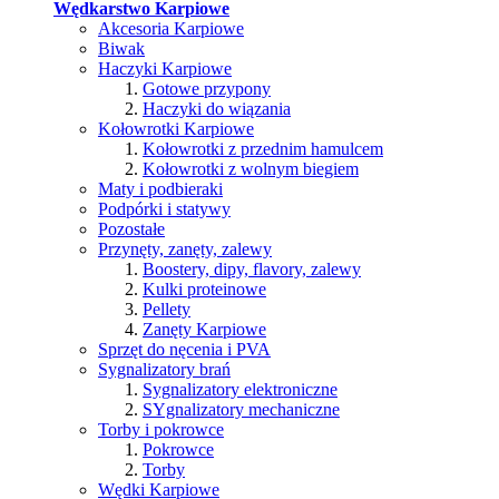
Wędkarstwo Karpiowe
Akcesoria Karpiowe
Biwak
Haczyki Karpiowe
Gotowe przypony
Haczyki do wiązania
Kołowrotki Karpiowe
Kołowrotki z przednim hamulcem
Kołowrotki z wolnym biegiem
Maty i podbieraki
Podpórki i statywy
Pozostałe
Przynęty, zanęty, zalewy
Boostery, dipy, flavory, zalewy
Kulki proteinowe
Pellety
Zanęty Karpiowe
Sprzęt do nęcenia i PVA
Sygnalizatory brań
Sygnalizatory elektroniczne
SYgnalizatory mechaniczne
Torby i pokrowce
Pokrowce
Torby
Wędki Karpiowe