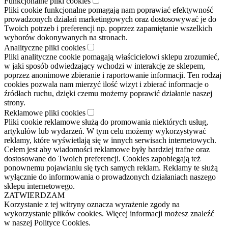
Funkcjonalne pliki cookies
Pliki cookie funkcjonalne pomagają nam poprawiać efektywność
prowadzonych działań marketingowych oraz dostosowywać je do
Twoich potrzeb i preferencji np. poprzez zapamiętanie wszelkich
wyborów dokonywanych na stronach.
Analityczne pliki cookies
Pliki analityczne cookie pomagają właścicielowi sklepu zrozumieć,
w jaki sposób odwiedzający wchodzi w interakcję ze sklepem,
poprzez anonimowe zbieranie i raportowanie informacji. Ten rodzaj
cookies pozwala nam mierzyć ilość wizyt i zbierać informacje o
źródłach ruchu, dzięki czemu możemy poprawić działanie naszej
strony.
Reklamowe pliki cookies
Pliki cookie reklamowe służą do promowania niektórych usług,
artykułów lub wydarzeń. W tym celu możemy wykorzystywać
reklamy, które wyświetlają się w innych serwisach internetowych.
Celem jest aby wiadomości reklamowe były bardziej trafne oraz
dostosowane do Twoich preferencji. Cookies zapobiegają też
ponownemu pojawianiu się tych samych reklam. Reklamy te służą
wyłącznie do informowania o prowadzonych działaniach naszego
sklepu internetowego.
ZATWIERDZAM
Korzystanie z tej witryny oznacza wyrażenie zgody na
wykorzystanie plików cookies. Więcej informacji możesz znaleźć
w naszej Polityce Cookies.