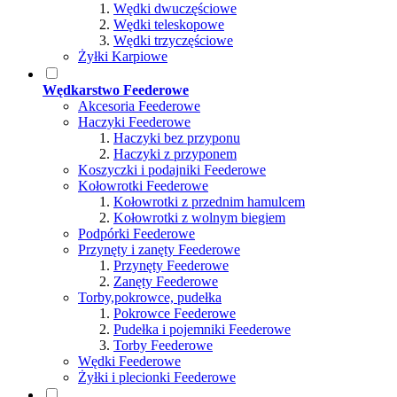
Wędki dwuczęściowe
Wędki teleskopowe
Wędki trzyczęściowe
Żyłki Karpiowe
Wędkarstwo Feederowe
Akcesoria Feederowe
Haczyki Feederowe
Haczyki bez przyponu
Haczyki z przyponem
Koszyczki i podajniki Feederowe
Kołowrotki Feederowe
Kołowrotki z przednim hamulcem
Kołowrotki z wolnym biegiem
Podpórki Feederowe
Przynęty i zanęty Feederowe
Przynęty Feederowe
Zanęty Feederowe
Torby,pokrowce, pudełka
Pokrowce Feederowe
Pudełka i pojemniki Feederowe
Torby Feederowe
Wędki Feederowe
Żyłki i plecionki Feederowe