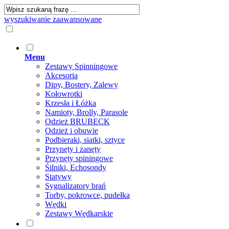
wyszukiwanie zaawansowane
Menu
Zestawy Spinningowe
Akcesoria
Dipy, Bostery, Zalewy
Kołowrotki
Krzesła i Łóżka
Namioty, Brolly, Parasole
Odzież BRUBECK
Odzież i obuwie
Podbieraki, siatki, sztyce
Przynęty i zanęty
Przynęty spiningowe
Śilniki, Echosondy
Statywy
Sygnalizatory brań
Torby, pokrowce, pudełka
Wędki
Zestawy Wędkarskie