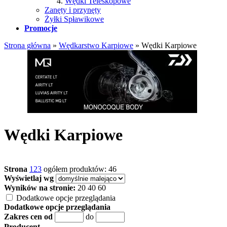
Wędki Teleskopowe
Zanęty i przynęty
Żyłki Spławikowe
Promocje
Strona główna
»
Wędkarstwo Karpiowe
»
Wędki Karpiowe
Wędki Karpiowe
Strona
1
2
3
ogółem produktów: 46
Wyświetlaj wg
Wyników na stronie:
20
40
60
Dodatkowe opcje przeglądania
Dodatkowe opcje przeglądania
Zakres cen od
do
Producent