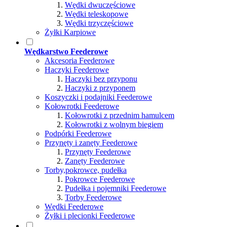
Wędki dwuczęściowe
Wędki teleskopowe
Wędki trzyczęściowe
Żyłki Karpiowe
Wędkarstwo Feederowe
Akcesoria Feederowe
Haczyki Feederowe
Haczyki bez przyponu
Haczyki z przyponem
Koszyczki i podajniki Feederowe
Kołowrotki Feederowe
Kołowrotki z przednim hamulcem
Kołowrotki z wolnym biegiem
Podpórki Feederowe
Przynęty i zanęty Feederowe
Przynęty Feederowe
Zanęty Feederowe
Torby,pokrowce, pudełka
Pokrowce Feederowe
Pudełka i pojemniki Feederowe
Torby Feederowe
Wędki Feederowe
Żyłki i plecionki Feederowe