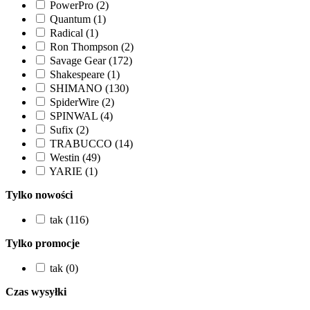
PowerPro (2)
Quantum (1)
Radical (1)
Ron Thompson (2)
Savage Gear (172)
Shakespeare (1)
SHIMANO (130)
SpiderWire (2)
SPINWAL (4)
Sufix (2)
TRABUCCO (14)
Westin (49)
YARIE (1)
Tylko nowości
tak (116)
Tylko promocje
tak (0)
Czas wysyłki