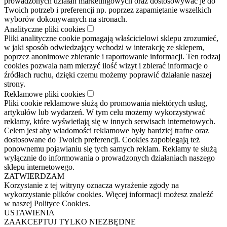
prowadzonych działań marketingowych oraz dostosowywać je do
Twoich potrzeb i preferencji np. poprzez zapamiętanie wszelkich
wyborów dokonywanych na stronach.
Analityczne pliki cookies
Pliki analityczne cookie pomagają właścicielowi sklepu zrozumieć,
w jaki sposób odwiedzający wchodzi w interakcję ze sklepem,
poprzez anonimowe zbieranie i raportowanie informacji. Ten rodzaj
cookies pozwala nam mierzyć ilość wizyt i zbierać informacje o
źródłach ruchu, dzięki czemu możemy poprawić działanie naszej
strony.
Reklamowe pliki cookies
Pliki cookie reklamowe służą do promowania niektórych usług,
artykułów lub wydarzeń. W tym celu możemy wykorzystywać
reklamy, które wyświetlają się w innych serwisach internetowych.
Celem jest aby wiadomości reklamowe były bardziej trafne oraz
dostosowane do Twoich preferencji. Cookies zapobiegają też
ponownemu pojawianiu się tych samych reklam. Reklamy te służą
wyłącznie do informowania o prowadzonych działaniach naszego
sklepu internetowego.
ZATWIERDZAM
Korzystanie z tej witryny oznacza wyrażenie zgody na
wykorzystanie plików cookies. Więcej informacji możesz znaleźć
w naszej Polityce Cookies.
USTAWIENIA
ZAAKCEPTUJ TYLKO NIEZBĘDNE