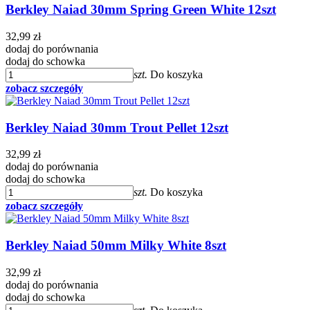
Berkley Naiad 30mm Spring Green White 12szt
32,99 zł
dodaj do porównania
dodaj do schowka
szt.
Do koszyka
zobacz szczegóły
Berkley Naiad 30mm Trout Pellet 12szt
32,99 zł
dodaj do porównania
dodaj do schowka
szt.
Do koszyka
zobacz szczegóły
Berkley Naiad 50mm Milky White 8szt
32,99 zł
dodaj do porównania
dodaj do schowka