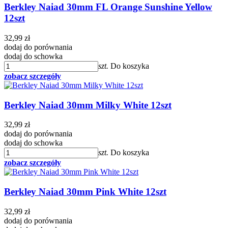
Berkley Naiad 30mm FL Orange Sunshine Yellow
12szt
32,99 zł
dodaj do porównania
dodaj do schowka
szt.
Do koszyka
zobacz szczegóły
Berkley Naiad 30mm Milky White 12szt
32,99 zł
dodaj do porównania
dodaj do schowka
szt.
Do koszyka
zobacz szczegóły
Berkley Naiad 30mm Pink White 12szt
32,99 zł
dodaj do porównania