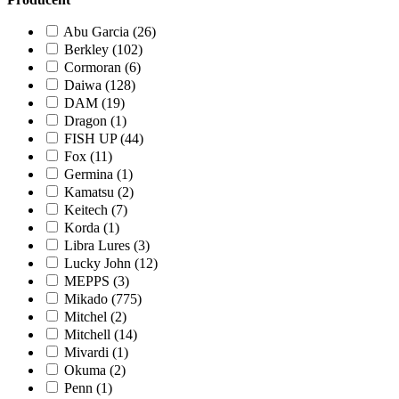
Abu Garcia (26)
Berkley (102)
Cormoran (6)
Daiwa (128)
DAM (19)
Dragon (1)
FISH UP (44)
Fox (11)
Germina (1)
Kamatsu (2)
Keitech (7)
Korda (1)
Libra Lures (3)
Lucky John (12)
MEPPS (3)
Mikado (775)
Mitchel (2)
Mitchell (14)
Mivardi (1)
Okuma (2)
Penn (1)