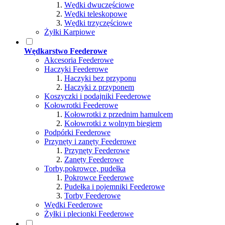
Wędki dwuczęściowe
Wędki teleskopowe
Wędki trzyczęściowe
Żyłki Karpiowe
Wędkarstwo Feederowe
Akcesoria Feederowe
Haczyki Feederowe
Haczyki bez przyponu
Haczyki z przyponem
Koszyczki i podajniki Feederowe
Kołowrotki Feederowe
Kołowrotki z przednim hamulcem
Kołowrotki z wolnym biegiem
Podpórki Feederowe
Przynęty i zanęty Feederowe
Przynęty Feederowe
Zanęty Feederowe
Torby,pokrowce, pudełka
Pokrowce Feederowe
Pudełka i pojemniki Feederowe
Torby Feederowe
Wędki Feederowe
Żyłki i plecionki Feederowe