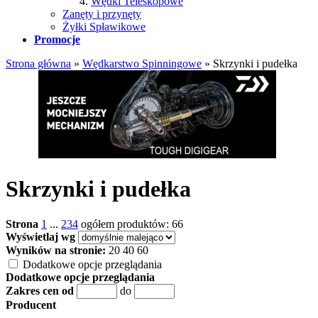
Wędki Teleskopowe
Zanęty i przynęty
Żyłki Spławikowe
Promocje
Strona główna
»
Wędkarstwo Spinningowe
»
Skrzynki i pudełka
Skrzynki i pudełka
Strona
1
...
2
3
4
ogółem produktów: 66
Wyświetlaj wg
Wyników na stronie:
20
40
60
Dodatkowe opcje przeglądania
Dodatkowe opcje przeglądania
Zakres cen od
do
Producent