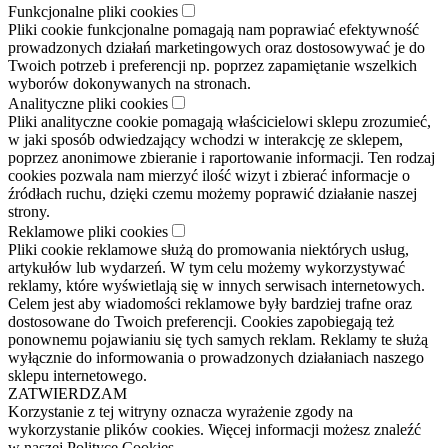
Funkcjonalne pliki cookies
Pliki cookie funkcjonalne pomagają nam poprawiać efektywność
prowadzonych działań marketingowych oraz dostosowywać je do
Twoich potrzeb i preferencji np. poprzez zapamiętanie wszelkich
wyborów dokonywanych na stronach.
Analityczne pliki cookies
Pliki analityczne cookie pomagają właścicielowi sklepu zrozumieć,
w jaki sposób odwiedzający wchodzi w interakcję ze sklepem,
poprzez anonimowe zbieranie i raportowanie informacji. Ten rodzaj
cookies pozwala nam mierzyć ilość wizyt i zbierać informacje o
źródłach ruchu, dzięki czemu możemy poprawić działanie naszej
strony.
Reklamowe pliki cookies
Pliki cookie reklamowe służą do promowania niektórych usług,
artykułów lub wydarzeń. W tym celu możemy wykorzystywać
reklamy, które wyświetlają się w innych serwisach internetowych.
Celem jest aby wiadomości reklamowe były bardziej trafne oraz
dostosowane do Twoich preferencji. Cookies zapobiegają też
ponownemu pojawianiu się tych samych reklam. Reklamy te służą
wyłącznie do informowania o prowadzonych działaniach naszego
sklepu internetowego.
ZATWIERDZAM
Korzystanie z tej witryny oznacza wyrażenie zgody na
wykorzystanie plików cookies. Więcej informacji możesz znaleźć
w naszej Polityce Cookies.