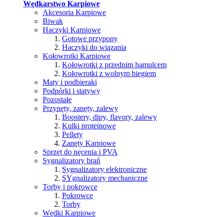
Wędkarstwo Karpiowe
Akcesoria Karpiowe
Biwak
Haczyki Karpiowe
Gotowe przypony
Haczyki do wiązania
Kołowrotki Karpiowe
Kołowrotki z przednim hamulcem
Kołowrotki z wolnym biegiem
Maty i podbieraki
Podpórki i statywy
Pozostałe
Przynęty, zanęty, zalewy
Boostery, dipy, flavory, zalewy
Kulki proteinowe
Pellety
Zanęty Karpiowe
Sprzęt do nęcenia i PVA
Sygnalizatory brań
Sygnalizatory elektroniczne
SYgnalizatory mechaniczne
Torby i pokrowce
Pokrowce
Torby
Wędki Karpiowe