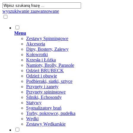
wyszukiwanie zaawansowane
Menu
Zestawy Spinningowe
Akcesoria
Dipy, Bostery, Zalewy
Kołowrotki
Krzesła i Łóżka
Namioty, Brolly, Parasole
Odzież BRUBECK
Odzież i obuwie
Podbieraki, siatki, sztyce
Przynęty i zanęty
Przynęty spiningowe
Śilniki, Echosondy
Statywy
Sygnalizatory brań
Torby, pokrowce, pudełka
Wędki
Zestawy Wędkarskie