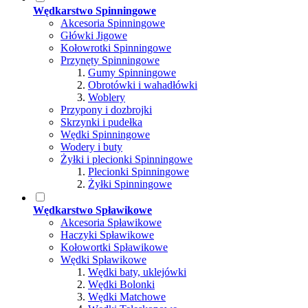
Wędkarstwo Spinningowe
Akcesoria Spinningowe
Główki Jigowe
Kołowrotki Spinningowe
Przynęty Spinningowe
Gumy Spinningowe
Obrotówki i wahadłówki
Woblery
Przypony i dozbrojki
Skrzynki i pudełka
Wędki Spinningowe
Wodery i buty
Żyłki i plecionki Spinningowe
Plecionki Spinningowe
Żyłki Spinningowe
Wędkarstwo Spławikowe
Akcesoria Spławikowe
Haczyki Spławikowe
Kołowortki Spławikowe
Wędki Spławikowe
Wędki baty, uklejówki
Wędki Bolonki
Wędki Matchowe