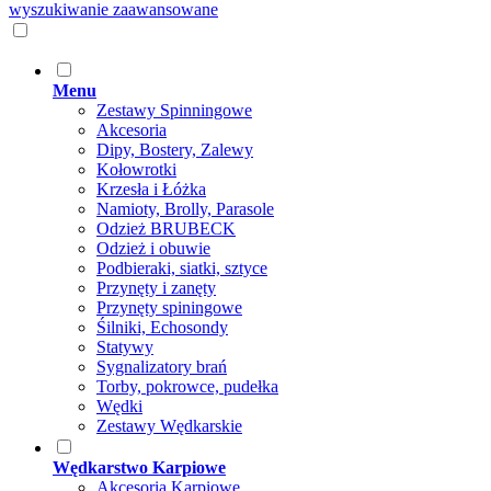
wyszukiwanie zaawansowane
Menu
Zestawy Spinningowe
Akcesoria
Dipy, Bostery, Zalewy
Kołowrotki
Krzesła i Łóżka
Namioty, Brolly, Parasole
Odzież BRUBECK
Odzież i obuwie
Podbieraki, siatki, sztyce
Przynęty i zanęty
Przynęty spiningowe
Śilniki, Echosondy
Statywy
Sygnalizatory brań
Torby, pokrowce, pudełka
Wędki
Zestawy Wędkarskie
Wędkarstwo Karpiowe
Akcesoria Karpiowe