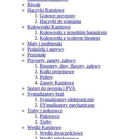
Biwak
Haczyki Karpiowe
Gotowe przypony
Haczyki do wiązania
Kołowrotki Karpiowe
Kołowrotki z przednim hamulcem
Kołowrotki z wolnym biegiem
Maty i podbieraki
Podpórki i statywy
Pozostałe
Przynęty, zanęty, zalewy
Boostery, dipy, flavory, zalewy
Kulki proteinowe
Pellety
Zanęty Karpiowe
Sprzęt do nęcenia i PVA
Sygnalizatory brań
Sygnalizatory elektroniczne
SYgnalizatory mechaniczne
Torby i pokrowce
Pokrowce
Torby
Wędki Karpiowe
Wędki dwuczęściowe
Wędki teleskopowe