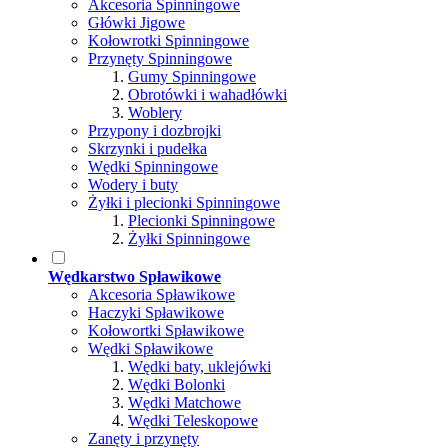
Akcesoria Spinningowe
Główki Jigowe
Kołowrotki Spinningowe
Przynęty Spinningowe
Gumy Spinningowe
Obrotówki i wahadłówki
Woblery
Przypony i dozbrojki
Skrzynki i pudełka
Wędki Spinningowe
Wodery i buty
Żyłki i plecionki Spinningowe
Plecionki Spinningowe
Żyłki Spinningowe
Wędkarstwo Spławikowe
Akcesoria Spławikowe
Haczyki Spławikowe
Kołowortki Spławikowe
Wędki Spławikowe
Wędki baty, uklejówki
Wędki Bolonki
Wędki Matchowe
Wędki Teleskopowe
Zanęty i przynęty