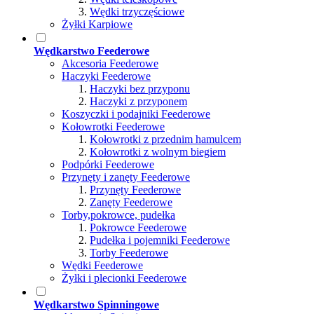
Wędki trzyczęściowe
Żyłki Karpiowe
Wędkarstwo Feederowe
Akcesoria Feederowe
Haczyki Feederowe
Haczyki bez przyponu
Haczyki z przyponem
Koszyczki i podajniki Feederowe
Kołowrotki Feederowe
Kołowrotki z przednim hamulcem
Kołowrotki z wolnym biegiem
Podpórki Feederowe
Przynęty i zanęty Feederowe
Przynęty Feederowe
Zanęty Feederowe
Torby,pokrowce, pudełka
Pokrowce Feederowe
Pudełka i pojemniki Feederowe
Torby Feederowe
Wędki Feederowe
Żyłki i plecionki Feederowe
Wędkarstwo Spinningowe