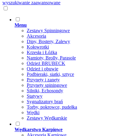
wyszukiwanie zaawansowane
Menu
Zestawy Spinningowe
Akcesoria
Dipy, Bostery, Zalewy
Kołowrotki
Krzesła i Łóżka
Namioty, Brolly, Parasole
Odzież BRUBECK
Odzież i obuwie
Podbieraki, siatki, sztyce
Przynęty i zanęty
Przynęty spiningowe
Śilniki, Echosondy
Statywy
Sygnalizatory brań
Torby, pokrowce, pudełka
Wędki
Zestawy Wędkarskie
Wędkarstwo Karpiowe
Akcesoria Karpiowe