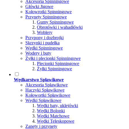
Akcesoria Spinningowe
Główki Jigowe
Kołowrotki Spinningowe
Przynęty Spinningowe
Gumy Spinningowe
Obrotówki i wahadłówki
Woblery
Przypony i dozbrojki
Skrzynki i pudełka
Wędki Spinningowe
Wodery i buty
Żyłki i plecionki Spinningowe
Plecionki Spinningowe
Żyłki Spinningowe
Wędkarstwo Spławikowe
Akcesoria Spławikowe
Haczyki Spławikowe
Kołowortki Spławikowe
Wędki Spławikowe
Wędki baty, uklejówki
Wędki Bolonki
Wędki Matchowe
Wędki Teleskopowe
Zanęty i przynęty