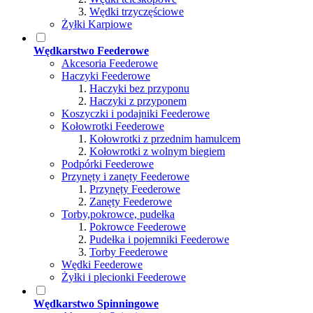
Wędki trzyczęściowe
Żyłki Karpiowe
Wędkarstwo Feederowe
Akcesoria Feederowe
Haczyki Feederowe
Haczyki bez przyponu
Haczyki z przyponem
Koszyczki i podajniki Feederowe
Kołowrotki Feederowe
Kołowrotki z przednim hamulcem
Kołowrotki z wolnym biegiem
Podpórki Feederowe
Przynęty i zanęty Feederowe
Przynęty Feederowe
Zanęty Feederowe
Torby,pokrowce, pudełka
Pokrowce Feederowe
Pudełka i pojemniki Feederowe
Torby Feederowe
Wędki Feederowe
Żyłki i plecionki Feederowe
Wędkarstwo Spinningowe