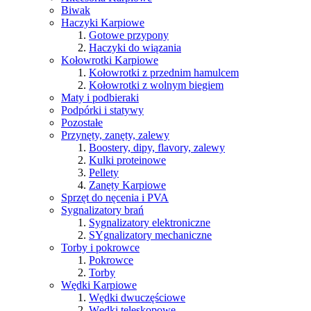
Biwak
Haczyki Karpiowe
Gotowe przypony
Haczyki do wiązania
Kołowrotki Karpiowe
Kołowrotki z przednim hamulcem
Kołowrotki z wolnym biegiem
Maty i podbieraki
Podpórki i statywy
Pozostałe
Przynęty, zanęty, zalewy
Boostery, dipy, flavory, zalewy
Kulki proteinowe
Pellety
Zanęty Karpiowe
Sprzęt do nęcenia i PVA
Sygnalizatory brań
Sygnalizatory elektroniczne
SYgnalizatory mechaniczne
Torby i pokrowce
Pokrowce
Torby
Wędki Karpiowe
Wędki dwuczęściowe
Wędki teleskopowe