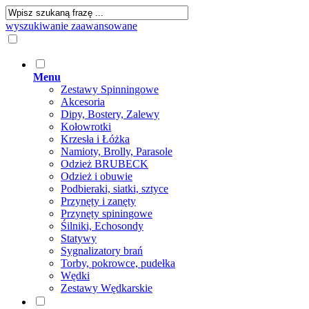
wyszukiwanie zaawansowane
Menu
Zestawy Spinningowe
Akcesoria
Dipy, Bostery, Zalewy
Kołowrotki
Krzesła i Łóżka
Namioty, Brolly, Parasole
Odzież BRUBECK
Odzież i obuwie
Podbieraki, siatki, sztyce
Przynęty i zanęty
Przynęty spiningowe
Śilniki, Echosondy
Statywy
Sygnalizatory brań
Torby, pokrowce, pudełka
Wędki
Zestawy Wędkarskie