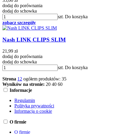
35,00 zł
dodaj do porównania
dodaj do schowka
szt.
Do koszyka
zobacz szczegóły
Nash LINK CLIPS SLIM
21,99 zł
dodaj do porównania
dodaj do schowka
szt.
Do koszyka
Strona
1
2
ogółem produktów: 35
Wyników na stronie:
20
40
60
Informacje
Regulamin
Polityka prywatności
Informacja o cookie
O firmie
O firmie