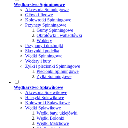
Wędkarstwo Spinningowe
Akcesoria Spinningowe
Główki Jigowe
Kołowrotki Spinningowe
Przynęty Spinningowe
Gumy Spinningowe
Obrotówki i wahadłówki
Woblery
Przypony i dozbrojki
Skrzynki i pudełka
Wędki Spinningowe
Wodery i buty
Żyłki i plecionki Spinningowe
Plecionki Spinningowe
Żyłki Spinningowe
Wędkarstwo Spławikowe
Akcesoria Spławikowe
Haczyki Spławikowe
Kołowortki Spławikowe
Wędki Spławikowe
Wędki baty, uklejówki
Wędki Bolonki
Wędki Matchowe