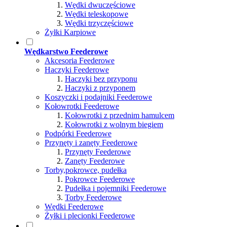
Wędki dwuczęściowe
Wędki teleskopowe
Wędki trzyczęściowe
Żyłki Karpiowe
Wędkarstwo Feederowe
Akcesoria Feederowe
Haczyki Feederowe
Haczyki bez przyponu
Haczyki z przyponem
Koszyczki i podajniki Feederowe
Kołowrotki Feederowe
Kołowrotki z przednim hamulcem
Kołowrotki z wolnym biegiem
Podpórki Feederowe
Przynęty i zanęty Feederowe
Przynęty Feederowe
Zanęty Feederowe
Torby,pokrowce, pudełka
Pokrowce Feederowe
Pudełka i pojemniki Feederowe
Torby Feederowe
Wędki Feederowe
Żyłki i plecionki Feederowe