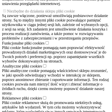
ustawienia przeglądarki internetowej.
Niezbędne do działania sklepu pliki cookie
Są zawsze włączone, ponieważ umożliwiają podstawowe działanie
strony. Są to między innymi pliki cookie pozwalające pamiętać
użytkownika w ciągu jednej sesji lub, zależnie od wybranych opcji,
z sesji na sesję. Ich zadaniem jest umożliwienie działania koszyka i
procesu realizacji zamówienia, a także pomoc w rozwiązywaniu
problemów z zabezpieczeniami i w przestrzeganiu przepisów.
Funkcjonalne pliki cookies
Pliki cookie funkcjonalne pomagają nam poprawiać efektywność
prowadzonych działań marketingowych oraz dostosowywać je do
Twoich potrzeb i preferencji np. poprzez zapamiętanie wszelkich
wyborów dokonywanych na stronach.
Analityczne pliki cookies
Pliki analityczne cookie pomagają właścicielowi sklepu zrozumieć,
w jaki sposób odwiedzający wchodzi w interakcję ze sklepem,
poprzez anonimowe zbieranie i raportowanie informacji. Ten rodzaj
cookies pozwala nam mierzyć ilość wizyt i zbierać informacje o
źródłach ruchu, dzięki czemu możemy poprawić działanie naszej
strony.
Reklamowe pliki cookies
Pliki cookie reklamowe służą do promowania niektórych usług,
artykułów lub wydarzeń. W tym celu możemy wykorzystywać
reklamy, które wyświetlają się w innych serwisach internetowych.