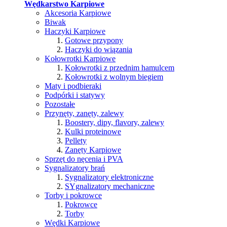
Wędkarstwo Karpiowe
Akcesoria Karpiowe
Biwak
Haczyki Karpiowe
Gotowe przypony
Haczyki do wiązania
Kołowrotki Karpiowe
Kołowrotki z przednim hamulcem
Kołowrotki z wolnym biegiem
Maty i podbieraki
Podpórki i statywy
Pozostałe
Przynęty, zanęty, zalewy
Boostery, dipy, flavory, zalewy
Kulki proteinowe
Pellety
Zanęty Karpiowe
Sprzęt do nęcenia i PVA
Sygnalizatory brań
Sygnalizatory elektroniczne
SYgnalizatory mechaniczne
Torby i pokrowce
Pokrowce
Torby
Wędki Karpiowe