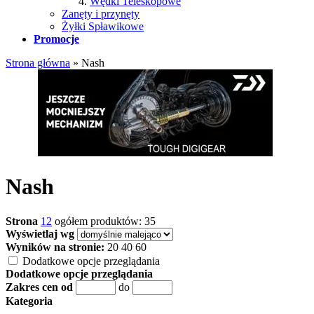
Wędki Teleskopowe
Zanęty i przynęty
Żyłki Spławikowe
Promocje
Strona główna
»
Nash
Nash
Strona
1
2
ogółem produktów: 35
Wyświetlaj wg
Wyników na stronie:
20
40
60
Dodatkowe opcje przeglądania
Dodatkowe opcje przeglądania
Zakres cen od
do
Kategoria