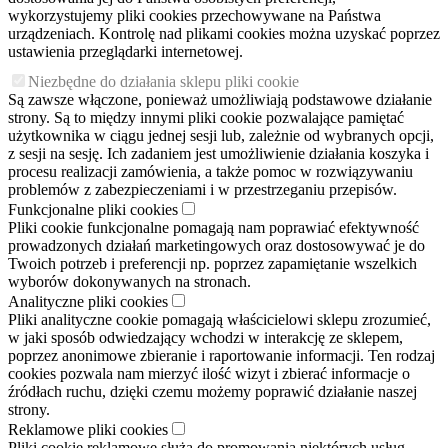
wykorzystujemy pliki cookies przechowywane na Państwa
urządzeniach. Kontrolę nad plikami cookies można uzyskać poprzez
ustawienia przeglądarki internetowej.
Niezbędne do działania sklepu pliki cookie
Są zawsze włączone, ponieważ umożliwiają podstawowe działanie
strony. Są to między innymi pliki cookie pozwalające pamiętać
użytkownika w ciągu jednej sesji lub, zależnie od wybranych opcji,
z sesji na sesję. Ich zadaniem jest umożliwienie działania koszyka i
procesu realizacji zamówienia, a także pomoc w rozwiązywaniu
problemów z zabezpieczeniami i w przestrzeganiu przepisów.
Funkcjonalne pliki cookies
Pliki cookie funkcjonalne pomagają nam poprawiać efektywność
prowadzonych działań marketingowych oraz dostosowywać je do
Twoich potrzeb i preferencji np. poprzez zapamiętanie wszelkich
wyborów dokonywanych na stronach.
Analityczne pliki cookies
Pliki analityczne cookie pomagają właścicielowi sklepu zrozumieć,
w jaki sposób odwiedzający wchodzi w interakcję ze sklepem,
poprzez anonimowe zbieranie i raportowanie informacji. Ten rodzaj
cookies pozwala nam mierzyć ilość wizyt i zbierać informacje o
źródłach ruchu, dzięki czemu możemy poprawić działanie naszej
strony.
Reklamowe pliki cookies
Pliki cookie reklamowe służą do promowania niektórych usług,