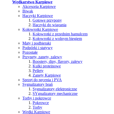
Wędkarstwo Karpiowe
Akcesoria Karpiowe
Biwak
Haczyki Karpiowe
Gotowe przypony
Haczyki do wiązania
Kołowrotki Karpiowe
Kołowrotki z przednim hamulcem
Kołowrotki z wolnym biegiem
Maty i podbieraki
Podpórki i statywy
Pozostałe
Przynęty, zanęty, zalewy
Boostery, dipy, flavory, zalewy
Kulki proteinowe
Pellety
Zanęty Karpiowe
Sprzęt do nęcenia i PVA
Sygnalizatory brań
Sygnalizatory elektroniczne
SYgnalizatory mechaniczne
Torby i pokrowce
Pokrowce
Torby
Wędki Karpiowe