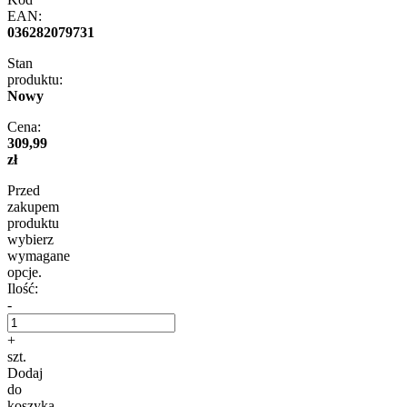
EAN:
036282079731
Stan
produktu:
Nowy
Cena:
309,99
zł
Przed
zakupem
produktu
wybierz
wymagane
opcje.
Ilość:
-
+
szt.
Dodaj
do
koszyka