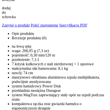
dodaj
do
schowka
Zapytaj o produkt
Poleć znajomemu
Specyfikacja PDF
Opis produktu
Recenzje produktu (0)
na lewą rękę
waga: 206,95 g (7,3 oz)
pojemność: 0,30 mm/120 m
przełożenie: 7,1:1
7 łożysk kulkowych z stali nierdzewnej + 1 oporowe
maksymalna siła hamowania: 8,1 kg
nawój: 74 cm
maszynowo obrabiana aluminiowa szpula multiplikatora,
podwójnie anodyzowana
system hamulcowy Power Disk
przekładnia mosiężna Duragear
system MagTrax
zapewniający stały opór na szpuli podczas
rzutu
kompaktowa rączka oraz gwiazda hamulca o
ergonomicznym designie