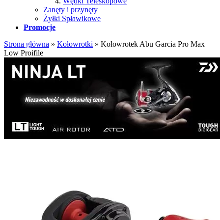
Wędki Teleskopowe
Zanęty i przynęty
Żyłki Spławikowe
Promocje
Strona główna
»
Kołowrotki
»
Kolowrotek Abu Garcia Pro Max
Low Proifile