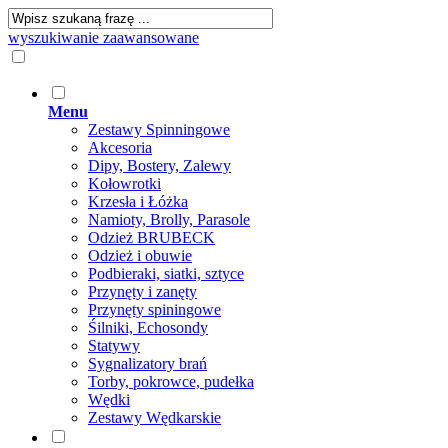
wyszukiwanie zaawansowane
Menu
Zestawy Spinningowe
Akcesoria
Dipy, Bostery, Zalewy
Kołowrotki
Krzesła i Łóżka
Namioty, Brolly, Parasole
Odzież BRUBECK
Odzież i obuwie
Podbieraki, siatki, sztyce
Przynęty i zanęty
Przynęty spiningowe
Śilniki, Echosondy
Statywy
Sygnalizatory brań
Torby, pokrowce, pudełka
Wędki
Zestawy Wędkarskie