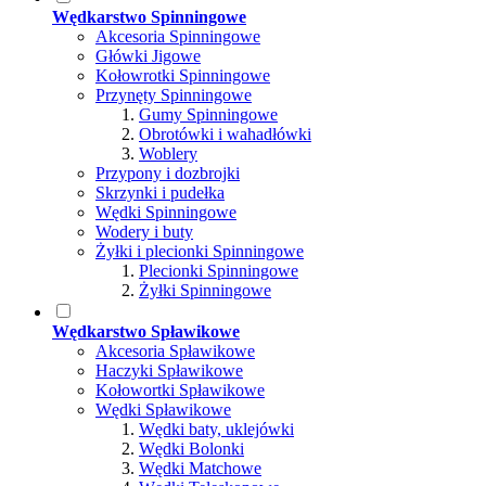
Wędkarstwo Spinningowe
Akcesoria Spinningowe
Główki Jigowe
Kołowrotki Spinningowe
Przynęty Spinningowe
Gumy Spinningowe
Obrotówki i wahadłówki
Woblery
Przypony i dozbrojki
Skrzynki i pudełka
Wędki Spinningowe
Wodery i buty
Żyłki i plecionki Spinningowe
Plecionki Spinningowe
Żyłki Spinningowe
Wędkarstwo Spławikowe
Akcesoria Spławikowe
Haczyki Spławikowe
Kołowortki Spławikowe
Wędki Spławikowe
Wędki baty, uklejówki
Wędki Bolonki
Wędki Matchowe