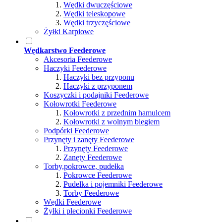
Wędki dwuczęściowe
Wędki teleskopowe
Wędki trzyczęściowe
Żyłki Karpiowe
Wędkarstwo Feederowe
Akcesoria Feederowe
Haczyki Feederowe
Haczyki bez przyponu
Haczyki z przyponem
Koszyczki i podajniki Feederowe
Kołowrotki Feederowe
Kołowrotki z przednim hamulcem
Kołowrotki z wolnym biegiem
Podpórki Feederowe
Przynęty i zanęty Feederowe
Przynęty Feederowe
Zanęty Feederowe
Torby,pokrowce, pudełka
Pokrowce Feederowe
Pudełka i pojemniki Feederowe
Torby Feederowe
Wędki Feederowe
Żyłki i plecionki Feederowe