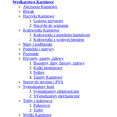
Wędkarstwo Karpiowe
Akcesoria Karpiowe
Biwak
Haczyki Karpiowe
Gotowe przypony
Haczyki do wiązania
Kołowrotki Karpiowe
Kołowrotki z przednim hamulcem
Kołowrotki z wolnym biegiem
Maty i podbieraki
Podpórki i statywy
Pozostałe
Przynęty, zanęty, zalewy
Boostery, dipy, flavory, zalewy
Kulki proteinowe
Pellety
Zanęty Karpiowe
Sprzęt do nęcenia i PVA
Sygnalizatory brań
Sygnalizatory elektroniczne
SYgnalizatory mechaniczne
Torby i pokrowce
Pokrowce
Torby
Wędki Karpiowe