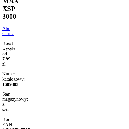
MAX
XSP
3000
Abu
Garcia
Koszt
wysyłki:
od
7,99
zł
Numer
katalogowy:
1609803
Stan
magazynowy:
3
szt.
Kod
EAN: