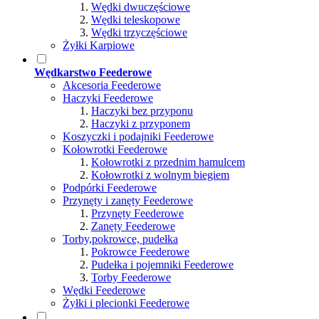
Wędki dwuczęściowe
Wędki teleskopowe
Wędki trzyczęściowe
Żyłki Karpiowe
Wędkarstwo Feederowe
Akcesoria Feederowe
Haczyki Feederowe
Haczyki bez przyponu
Haczyki z przyponem
Koszyczki i podajniki Feederowe
Kołowrotki Feederowe
Kołowrotki z przednim hamulcem
Kołowrotki z wolnym biegiem
Podpórki Feederowe
Przynęty i zanęty Feederowe
Przynęty Feederowe
Zanęty Feederowe
Torby,pokrowce, pudełka
Pokrowce Feederowe
Pudełka i pojemniki Feederowe
Torby Feederowe
Wędki Feederowe
Żyłki i plecionki Feederowe