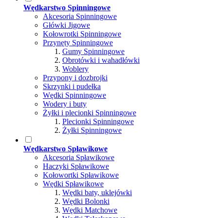
Wędkarstwo Spinningowe
Akcesoria Spinningowe
Główki Jigowe
Kołowrotki Spinningowe
Przynęty Spinningowe
Gumy Spinningowe
Obrotówki i wahadłówki
Woblery
Przypony i dozbrojki
Skrzynki i pudełka
Wędki Spinningowe
Wodery i buty
Żyłki i plecionki Spinningowe
Plecionki Spinningowe
Żyłki Spinningowe
Wędkarstwo Spławikowe
Akcesoria Spławikowe
Haczyki Spławikowe
Kołowortki Spławikowe
Wędki Spławikowe
Wędki baty, uklejówki
Wędki Bolonki
Wędki Matchowe