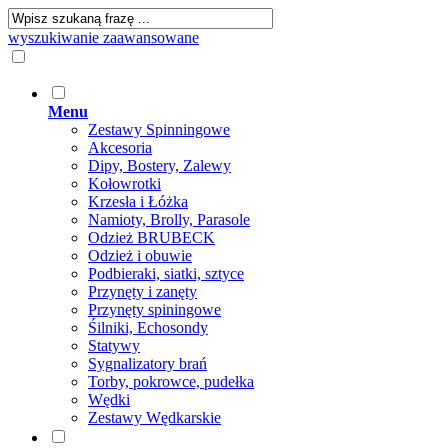
wyszukiwanie zaawansowane
Menu
Zestawy Spinningowe
Akcesoria
Dipy, Bostery, Zalewy
Kołowrotki
Krzesła i Łóżka
Namioty, Brolly, Parasole
Odzież BRUBECK
Odzież i obuwie
Podbieraki, siatki, sztyce
Przynęty i zanęty
Przynęty spiningowe
Śilniki, Echosondy
Statywy
Sygnalizatory brań
Torby, pokrowce, pudełka
Wędki
Zestawy Wędkarskie