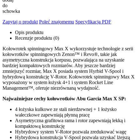
do
schowka
Zapytaj o produkt
Poleć znajomemu
Specyfikacja PDF
Opis produktu
Recenzje produktu (0)
Kołowrotek spinningowy Max X wykorzystuje technologie z serii
kołowrotków spinningowych Zenon™ i Revo®, takie jak
asymetryczna konstrukcja korpusu, pozwalająca na uzyskanie
bardziej kompaktowych rozmiarów. Aby jeszcze bardziej
zmniejszyć rozmiar, Max X posiada system Hyrbid V-Spool i
hybrydową konstrukcję V-Rotor. Kołowrotek spinningowy Max X
wyposażony w system łożysk 4+1 i system Rocket Line
Management™, oferuje niezrównaną wydajność.
Najważniejsze cechy kołowrotków Abu Garcia Max X SP:
4 łożyska kulkowe ze stali nierdzewnej + 1 łożysko
wałeczkowe zapewniają płynną pracę
Asymetryczna grafitowa rama i rotor zapewniają lekką i
kompaktową konstrukcję
Hybrydowy system V-Rotor pozwala zredukować wagę
Hybrydowa konstrukcja V-Spool pozwala uzyskać lżejszą