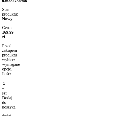
036282736948
Stan
produktu:
Nowy
Cena:
169,99
zł
Przed
zakupem
produktu
wybierz
wymagane
opcje.
Ilość:
-
+
szt.
Dodaj
do
koszyka
dodaj