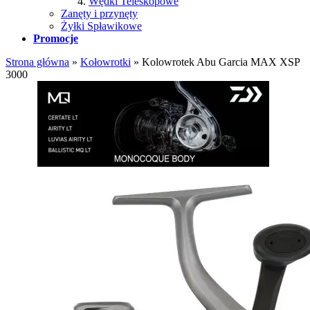
Wędki Teleskopowe
Zanęty i przynęty
Żyłki Spławikowe
Promocje
Strona główna
»
Kołowrotki
»
Kolowrotek Abu Garcia MAX XSP
3000