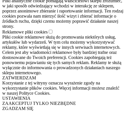
Pliki analityczne cookie pomagają właścicielowi sklepu zrozumieć,
w jaki sposób odwiedzający wchodzi w interakcję ze sklepem,
poprzez anonimowe zbieranie i raportowanie informacji. Ten rodzaj
cookies pozwala nam mierzyć ilość wizyt i zbierać informacje o
źródłach ruchu, dzięki czemu możemy poprawić działanie naszej
strony.
Reklamowe pliki cookies
Pliki cookie reklamowe służą do promowania niektórych usług,
artykułów lub wydarzeń. W tym celu możemy wykorzystywać
reklamy, które wyświetlają się w innych serwisach internetowych.
Celem jest aby wiadomości reklamowe były bardziej trafne oraz
dostosowane do Twoich preferencji. Cookies zapobiegają też
ponownemu pojawianiu się tych samych reklam. Reklamy te służą
wyłącznie do informowania o prowadzonych działaniach naszego
sklepu internetowego.
ZATWIERDZAM
Korzystanie z tej witryny oznacza wyrażenie zgody na
wykorzystanie plików cookies. Więcej informacji możesz znaleźć
w naszej Polityce Cookies.
USTAWIENIA
ZAAKCEPTUJ TYLKO NIEZBĘDNE
ZGADZAM SIĘ