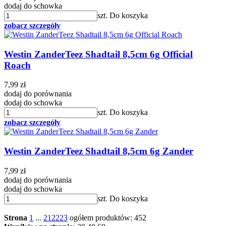
dodaj do schowka
szt.
Do koszyka
zobacz szczegóły
Westin ZanderTeez Shadtail 8,5cm 6g Official
Roach
7,99 zł
dodaj do porównania
dodaj do schowka
szt.
Do koszyka
zobacz szczegóły
Westin ZanderTeez Shadtail 8,5cm 6g Zander
7,99 zł
dodaj do porównania
dodaj do schowka
szt.
Do koszyka
Strona
1
...
21
22
23
ogółem produktów: 452