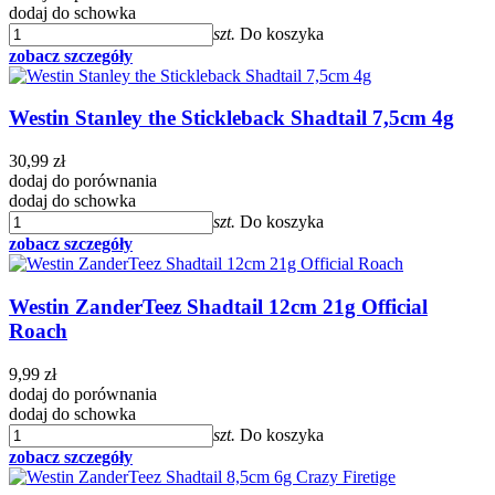
dodaj do schowka
szt.
Do koszyka
zobacz szczegóły
Westin Stanley the Stickleback Shadtail 7,5cm 4g
30,99 zł
dodaj do porównania
dodaj do schowka
szt.
Do koszyka
zobacz szczegóły
Westin ZanderTeez Shadtail 12cm 21g Official
Roach
9,99 zł
dodaj do porównania
dodaj do schowka
szt.
Do koszyka
zobacz szczegóły