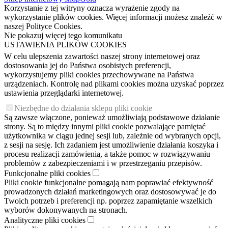
Korzystanie z tej witryny oznacza wyrażenie zgody na
wykorzystanie plików cookies. Więcej informacji możesz znaleźć w
naszej Polityce Cookies.
Nie pokazuj więcej tego komunikatu
USTAWIENIA PLIKÓW COOKIES
W celu ulepszenia zawartości naszej strony internetowej oraz
dostosowania jej do Państwa osobistych preferencji,
wykorzystujemy pliki cookies przechowywane na Państwa
urządzeniach. Kontrolę nad plikami cookies można uzyskać poprzez
ustawienia przeglądarki internetowej.
Niezbędne do działania sklepu pliki cookie
Są zawsze włączone, ponieważ umożliwiają podstawowe działanie
strony. Są to między innymi pliki cookie pozwalające pamiętać
użytkownika w ciągu jednej sesji lub, zależnie od wybranych opcji,
z sesji na sesję. Ich zadaniem jest umożliwienie działania koszyka i
procesu realizacji zamówienia, a także pomoc w rozwiązywaniu
problemów z zabezpieczeniami i w przestrzeganiu przepisów.
Funkcjonalne pliki cookies
Pliki cookie funkcjonalne pomagają nam poprawiać efektywność
prowadzonych działań marketingowych oraz dostosowywać je do
Twoich potrzeb i preferencji np. poprzez zapamiętanie wszelkich
wyborów dokonywanych na stronach.
Analityczne pliki cookies