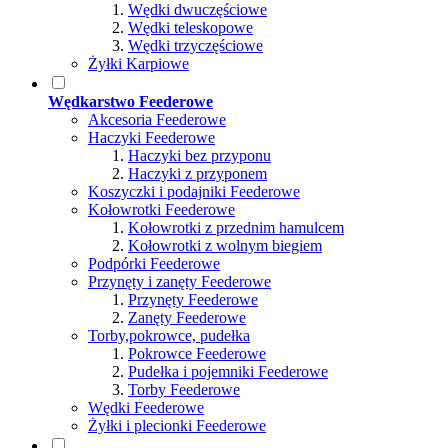
Wędki dwuczęściowe
Wędki teleskopowe
Wędki trzyczęściowe
Żyłki Karpiowe
Wędkarstwo Feederowe
Akcesoria Feederowe
Haczyki Feederowe
Haczyki bez przyponu
Haczyki z przyponem
Koszyczki i podajniki Feederowe
Kołowrotki Feederowe
Kołowrotki z przednim hamulcem
Kołowrotki z wolnym biegiem
Podpórki Feederowe
Przynęty i zanęty Feederowe
Przynęty Feederowe
Zanęty Feederowe
Torby,pokrowce, pudełka
Pokrowce Feederowe
Pudełka i pojemniki Feederowe
Torby Feederowe
Wędki Feederowe
Żyłki i plecionki Feederowe