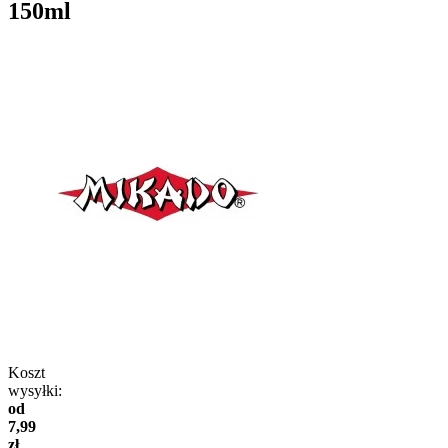
150ml
Koszt
wysyłki:
od
7,99
zł