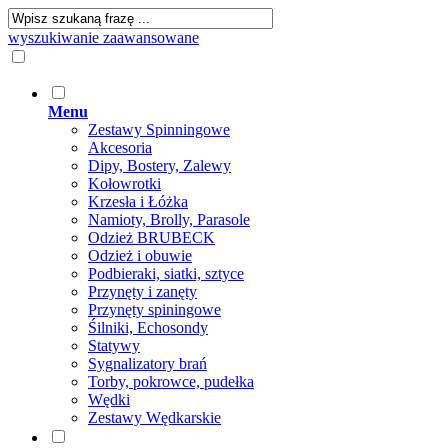
wyszukiwanie zaawansowane
Menu
Zestawy Spinningowe
Akcesoria
Dipy, Bostery, Zalewy
Kołowrotki
Krzesła i Łóżka
Namioty, Brolly, Parasole
Odzież BRUBECK
Odzież i obuwie
Podbieraki, siatki, sztyce
Przynęty i zanęty
Przynęty spiningowe
Śilniki, Echosondy
Statywy
Sygnalizatory brań
Torby, pokrowce, pudełka
Wędki
Zestawy Wędkarskie