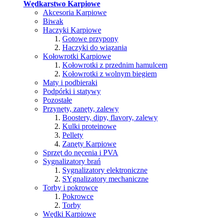
Wędkarstwo Karpiowe
Akcesoria Karpiowe
Biwak
Haczyki Karpiowe
Gotowe przypony
Haczyki do wiązania
Kołowrotki Karpiowe
Kołowrotki z przednim hamulcem
Kołowrotki z wolnym biegiem
Maty i podbieraki
Podpórki i statywy
Pozostałe
Przynęty, zanęty, zalewy
Boostery, dipy, flavory, zalewy
Kulki proteinowe
Pellety
Zanęty Karpiowe
Sprzęt do nęcenia i PVA
Sygnalizatory brań
Sygnalizatory elektroniczne
SYgnalizatory mechaniczne
Torby i pokrowce
Pokrowce
Torby
Wędki Karpiowe