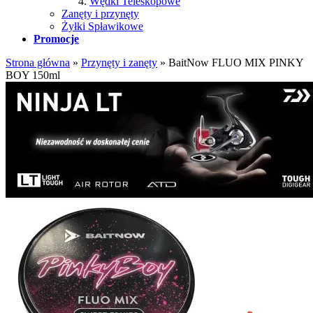
Wędki Teleskopowe
Zanęty i przynęty
Żyłki Spławikowe
Promocje
Strona główna
»
Przynęty i zanęty
»
BaitNow FLUO MIX PINKY
BOY 150ml