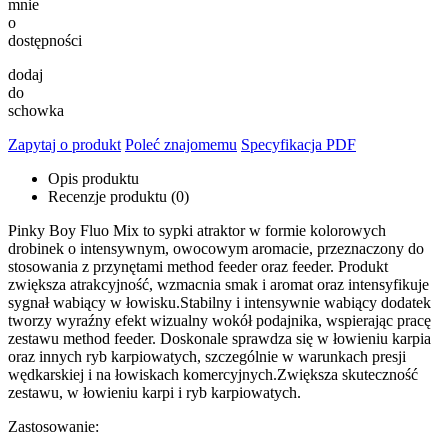
mnie
o
dostępności
dodaj
do
schowka
Zapytaj o produkt
Poleć znajomemu
Specyfikacja PDF
Opis produktu
Recenzje produktu (0)
Pinky Boy Fluo Mix to sypki atraktor w formie kolorowych
drobinek o intensywnym, owocowym aromacie, przeznaczony do
stosowania z przynętami method feeder oraz feeder. Produkt
zwiększa atrakcyjność, wzmacnia smak i aromat oraz intensyfikuje
sygnał wabiący w łowisku.Stabilny i intensywnie wabiący dodatek
tworzy wyraźny efekt wizualny wokół podajnika, wspierając pracę
zestawu method feeder. Doskonale sprawdza się w łowieniu karpia
oraz innych ryb karpiowatych, szczególnie w warunkach presji
wędkarskiej i na łowiskach komercyjnych.Zwiększa skuteczność
zestawu, w łowieniu karpi i ryb karpiowatych.
Zastosowanie: