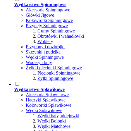
Wędkarstwo Spinningowe
Akcesoria Spinningowe
Główki Jigowe
Kołowrotki Spinningowe
Przynęty Spinningowe
Gumy Spinningowe
Obrotówki i wahadłówki
Woblery
Przypony i dozbrojki
Skrzynki i pudełka
Wędki Spinningowe
Wodery i buty
Żyłki i plecionki Spinningowe
Plecionki Spinningowe
Żyłki Spinningowe
Wędkarstwo Spławikowe
Akcesoria Spławikowe
Haczyki Spławikowe
Kołowortki Spławikowe
Wędki Spławikowe
Wędki baty, uklejówki
Wędki Bolonki
Wędki Matchowe