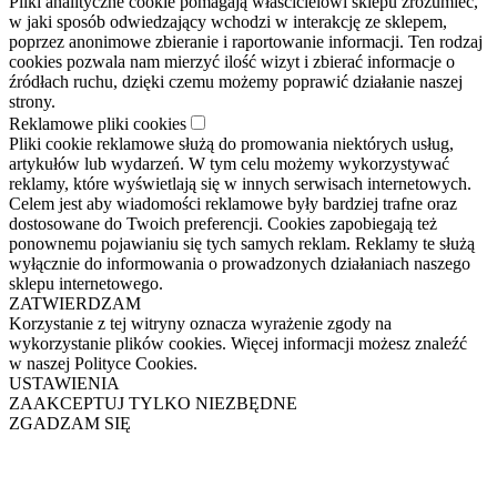
Pliki analityczne cookie pomagają właścicielowi sklepu zrozumieć,
w jaki sposób odwiedzający wchodzi w interakcję ze sklepem,
poprzez anonimowe zbieranie i raportowanie informacji. Ten rodzaj
cookies pozwala nam mierzyć ilość wizyt i zbierać informacje o
źródłach ruchu, dzięki czemu możemy poprawić działanie naszej
strony.
Reklamowe pliki cookies
Pliki cookie reklamowe służą do promowania niektórych usług,
artykułów lub wydarzeń. W tym celu możemy wykorzystywać
reklamy, które wyświetlają się w innych serwisach internetowych.
Celem jest aby wiadomości reklamowe były bardziej trafne oraz
dostosowane do Twoich preferencji. Cookies zapobiegają też
ponownemu pojawianiu się tych samych reklam. Reklamy te służą
wyłącznie do informowania o prowadzonych działaniach naszego
sklepu internetowego.
ZATWIERDZAM
Korzystanie z tej witryny oznacza wyrażenie zgody na
wykorzystanie plików cookies. Więcej informacji możesz znaleźć
w naszej Polityce Cookies.
USTAWIENIA
ZAAKCEPTUJ TYLKO NIEZBĘDNE
ZGADZAM SIĘ