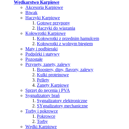
Wędkarstwo Karpiowe
Akcesoria Karpiowe
Biwak
Haczyki Karpiowe
Gotowe przypony
Haczyki do wiązania
Kołowrotki Karpiowe
Kołowrotki z przednim hamulcem
Kołowrotki z wolnym biegiem
Maty i podbieraki
Podpórki i statywy
Pozostałe
Przynęty, zanęty, zalewy
Boostery, dipy, flavory, zalewy
Kulki proteinowe
Pellety
Zanęty Karpiowe
Sprzęt do nęcenia i PVA
Sygnalizatory brań
Sygnalizatory elektroniczne
SYgnalizatory mechaniczne
Torby i pokrowce
Pokrowce
Torby
Wędki Karpiowe