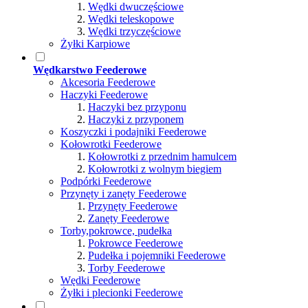
Wędki dwuczęściowe
Wędki teleskopowe
Wędki trzyczęściowe
Żyłki Karpiowe
Wędkarstwo Feederowe
Akcesoria Feederowe
Haczyki Feederowe
Haczyki bez przyponu
Haczyki z przyponem
Koszyczki i podajniki Feederowe
Kołowrotki Feederowe
Kołowrotki z przednim hamulcem
Kołowrotki z wolnym biegiem
Podpórki Feederowe
Przynęty i zanęty Feederowe
Przynęty Feederowe
Zanęty Feederowe
Torby,pokrowce, pudełka
Pokrowce Feederowe
Pudełka i pojemniki Feederowe
Torby Feederowe
Wędki Feederowe
Żyłki i plecionki Feederowe