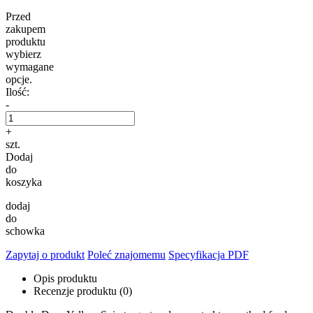
Przed
zakupem
produktu
wybierz
wymagane
opcje.
Ilość:
-
+
szt.
Dodaj
do
koszyka
dodaj
do
schowka
Zapytaj o produkt
Poleć znajomemu
Specyfikacja PDF
Opis produktu
Recenzje produktu (0)