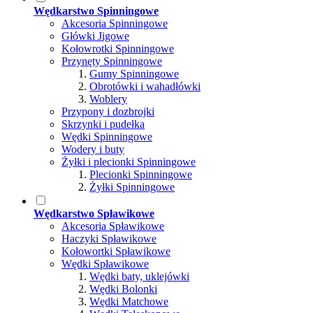
Wędkarstwo Spinningowe
Akcesoria Spinningowe
Główki Jigowe
Kołowrotki Spinningowe
Przynęty Spinningowe
Gumy Spinningowe
Obrotówki i wahadłówki
Woblery
Przypony i dozbrojki
Skrzynki i pudełka
Wędki Spinningowe
Wodery i buty
Żyłki i plecionki Spinningowe
Plecionki Spinningowe
Żyłki Spinningowe
Wędkarstwo Spławikowe
Akcesoria Spławikowe
Haczyki Spławikowe
Kołowortki Spławikowe
Wędki Spławikowe
Wędki baty, uklejówki
Wędki Bolonki
Wędki Matchowe