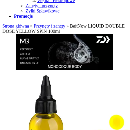
Wędki Teleskopowe
Zanęty i przynęty
Żyłki Spławikowe
Promocje
Strona główna
»
Przynęty i zanęty
»
BaitNow LIQUID DOUBLE
DOSE YELLOW SPIN 100ml