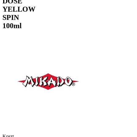
DOSE
YELLOW
SPIN
100ml
Koszt