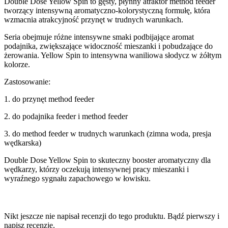
Double Dose Yellow Spin to gęsty, płynny atraktor method feeder
tworzący intensywną aromatyczno-kolorystyczną formułę, która
wzmacnia atrakcyjność przynęt w trudnych warunkach.
Seria obejmuje różne intensywne smaki podbijające aromat
podajnika, zwiększające widoczność mieszanki i pobudzające do
żerowania. Yellow Spin to intensywna waniliowa słodycz w żółtym
kolorze.
Zastosowanie:
1. do przynęt method feeder
2. do podajnika feeder i method feeder
3. do method feeder w trudnych warunkach (zimna woda, presja
wędkarska)
Double Dose Yellow Spin to skuteczny booster aromatyczny dla
wędkarzy, którzy oczekują intensywnej pracy mieszanki i
wyraźnego sygnału zapachowego w łowisku.
Nikt jeszcze nie napisał recenzji do tego produktu. Bądź pierwszy i
napisz recenzję.