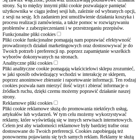
strony. Są to między innymi pliki cookie pozwalające pamiętać
użytkownika w ciągu jednej sesji lub, zależnie od wybranych opcji,
z sesji na sesję. Ich zadaniem jest umożliwienie działania koszyka i
procesu realizacji zamówienia, a także pomoc w rozwiązywaniu
problemów z zabezpieczeniami i w przestrzeganiu przepisów.
Funkcjonalne pliki cookies
Pliki cookie funkcjonalne pomagają nam poprawiać efektywność
prowadzonych działań marketingowych oraz dostosowywać je do
Twoich potrzeb i preferencji np. poprzez zapamiętanie wszelkich
wyborów dokonywanych na stronach.
Analityczne pliki cookies
Pliki analityczne cookie pomagają właścicielowi sklepu zrozumieć,
w jaki sposób odwiedzający wchodzi w interakcję ze sklepem,
poprzez anonimowe zbieranie i raportowanie informacji. Ten rodzaj
cookies pozwala nam mierzyć ilość wizyt i zbierać informacje o
źródłach ruchu, dzięki czemu możemy poprawić działanie naszej
strony.
Reklamowe pliki cookies
Pliki cookie reklamowe służą do promowania niektórych usług,
artykułów lub wydarzeń. W tym celu możemy wykorzystywać
reklamy, które wyświetlają się w innych serwisach internetowych.
Celem jest aby wiadomości reklamowe były bardziej trafne oraz
dostosowane do Twoich preferencji. Cookies zapobiegają też
ponownemu pojawianiu się tych samych reklam. Reklamy te służą