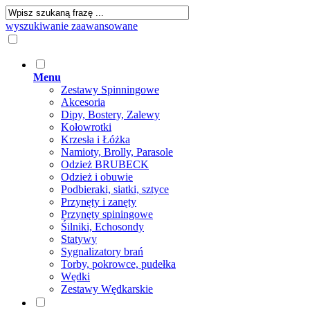
wyszukiwanie zaawansowane
Menu
Zestawy Spinningowe
Akcesoria
Dipy, Bostery, Zalewy
Kołowrotki
Krzesła i Łóżka
Namioty, Brolly, Parasole
Odzież BRUBECK
Odzież i obuwie
Podbieraki, siatki, sztyce
Przynęty i zanęty
Przynęty spiningowe
Śilniki, Echosondy
Statywy
Sygnalizatory brań
Torby, pokrowce, pudełka
Wędki
Zestawy Wędkarskie