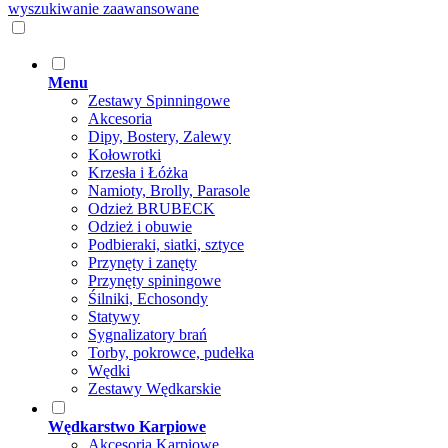
wyszukiwanie zaawansowane
Menu
Zestawy Spinningowe
Akcesoria
Dipy, Bostery, Zalewy
Kołowrotki
Krzesła i Łóżka
Namioty, Brolly, Parasole
Odzież BRUBECK
Odzież i obuwie
Podbieraki, siatki, sztyce
Przynęty i zanęty
Przynęty spiningowe
Śilniki, Echosondy
Statywy
Sygnalizatory brań
Torby, pokrowce, pudełka
Wędki
Zestawy Wędkarskie
Wędkarstwo Karpiowe
Akcesoria Karpiowe