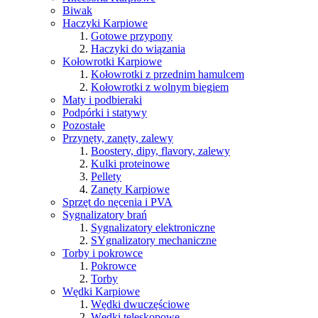
Biwak
Haczyki Karpiowe
Gotowe przypony
Haczyki do wiązania
Kołowrotki Karpiowe
Kołowrotki z przednim hamulcem
Kołowrotki z wolnym biegiem
Maty i podbieraki
Podpórki i statywy
Pozostałe
Przynęty, zanęty, zalewy
Boostery, dipy, flavory, zalewy
Kulki proteinowe
Pellety
Zanęty Karpiowe
Sprzęt do nęcenia i PVA
Sygnalizatory brań
Sygnalizatory elektroniczne
SYgnalizatory mechaniczne
Torby i pokrowce
Pokrowce
Torby
Wędki Karpiowe
Wędki dwuczęściowe
Wędki teleskopowe