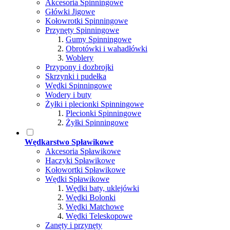
Akcesoria Spinningowe
Główki Jigowe
Kołowrotki Spinningowe
Przynęty Spinningowe
Gumy Spinningowe
Obrotówki i wahadłówki
Woblery
Przypony i dozbrojki
Skrzynki i pudełka
Wędki Spinningowe
Wodery i buty
Żyłki i plecionki Spinningowe
Plecionki Spinningowe
Żyłki Spinningowe
Wędkarstwo Spławikowe
Akcesoria Spławikowe
Haczyki Spławikowe
Kołowortki Spławikowe
Wędki Spławikowe
Wędki baty, uklejówki
Wędki Bolonki
Wędki Matchowe
Wędki Teleskopowe
Zanęty i przynęty