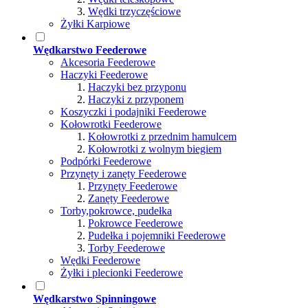
Wędki trzyczęściowe
Żyłki Karpiowe
Wędkarstwo Feederowe
Akcesoria Feederowe
Haczyki Feederowe
Haczyki bez przyponu
Haczyki z przyponem
Koszyczki i podajniki Feederowe
Kołowrotki Feederowe
Kołowrotki z przednim hamulcem
Kołowrotki z wolnym biegiem
Podpórki Feederowe
Przynęty i zanęty Feederowe
Przynęty Feederowe
Zanęty Feederowe
Torby,pokrowce, pudełka
Pokrowce Feederowe
Pudełka i pojemniki Feederowe
Torby Feederowe
Wędki Feederowe
Żyłki i plecionki Feederowe
Wędkarstwo Spinningowe