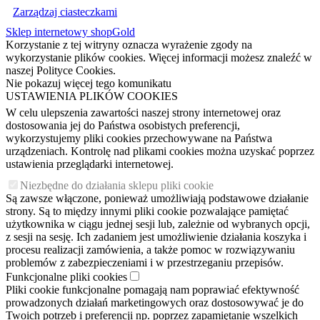
Zarządzaj ciasteczkami
Sklep internetowy shopGold
Korzystanie z tej witryny oznacza wyrażenie zgody na
wykorzystanie plików cookies. Więcej informacji możesz znaleźć w
naszej Polityce Cookies.
Nie pokazuj więcej tego komunikatu
USTAWIENIA PLIKÓW COOKIES
W celu ulepszenia zawartości naszej strony internetowej oraz
dostosowania jej do Państwa osobistych preferencji,
wykorzystujemy pliki cookies przechowywane na Państwa
urządzeniach. Kontrolę nad plikami cookies można uzyskać poprzez
ustawienia przeglądarki internetowej.
Niezbędne do działania sklepu pliki cookie
Są zawsze włączone, ponieważ umożliwiają podstawowe działanie
strony. Są to między innymi pliki cookie pozwalające pamiętać
użytkownika w ciągu jednej sesji lub, zależnie od wybranych opcji,
z sesji na sesję. Ich zadaniem jest umożliwienie działania koszyka i
procesu realizacji zamówienia, a także pomoc w rozwiązywaniu
problemów z zabezpieczeniami i w przestrzeganiu przepisów.
Funkcjonalne pliki cookies
Pliki cookie funkcjonalne pomagają nam poprawiać efektywność
prowadzonych działań marketingowych oraz dostosowywać je do
Twoich potrzeb i preferencji np. poprzez zapamiętanie wszelkich