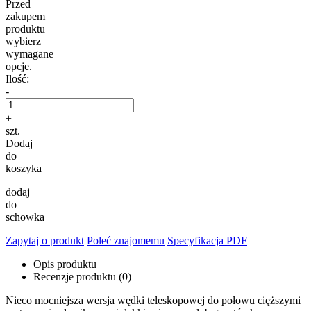
Przed
zakupem
produktu
wybierz
wymagane
opcje.
Ilość:
-
+
szt.
Dodaj
do
koszyka
dodaj
do
schowka
Zapytaj o produkt
Poleć znajomemu
Specyfikacja PDF
Opis produktu
Recenzje produktu (0)
Nieco mocniejsza wersja wędki teleskopowej do połowu cięższymi