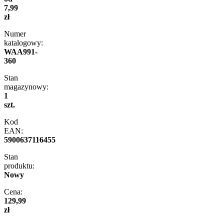
7,99
zł
Numer
katalogowy:
WAA991-
360
Stan
magazynowy:
1
szt.
Kod
EAN:
5900637116455
Stan
produktu:
Nowy
Cena:
129,99
zł