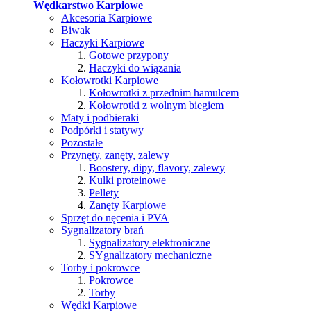
Wędkarstwo Karpiowe
Akcesoria Karpiowe
Biwak
Haczyki Karpiowe
Gotowe przypony
Haczyki do wiązania
Kołowrotki Karpiowe
Kołowrotki z przednim hamulcem
Kołowrotki z wolnym biegiem
Maty i podbieraki
Podpórki i statywy
Pozostałe
Przynęty, zanęty, zalewy
Boostery, dipy, flavory, zalewy
Kulki proteinowe
Pellety
Zanęty Karpiowe
Sprzęt do nęcenia i PVA
Sygnalizatory brań
Sygnalizatory elektroniczne
SYgnalizatory mechaniczne
Torby i pokrowce
Pokrowce
Torby
Wędki Karpiowe