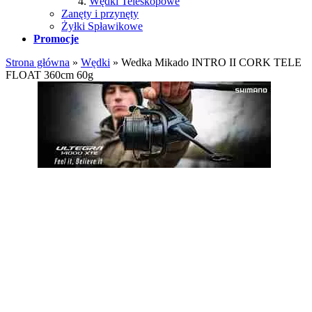
Wędki Teleskopowe
Zanęty i przynęty
Żyłki Spławikowe
Promocje
Strona główna
»
Wędki
»
Wedka Mikado INTRO II CORK TELE
FLOAT 360cm 60g