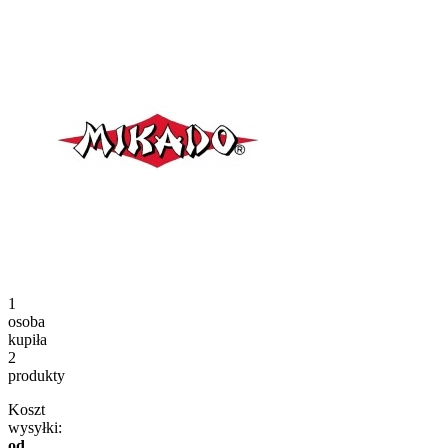
1
osoba
kupiła
2
produkty
Koszt
wysyłki:
od