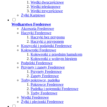
Wędki dwuczęściowe
Wędki teleskopowe
Wędki trzyczęściowe
Żyłki Karpiowe
Wędkarstwo Feederowe
Akcesoria Feederowe
Haczyki Feederowe
Haczyki bez przyponu
Haczyki z przyponem
Koszyczki i podajniki Feederowe
Kołowrotki Feederowe
Kołowrotki z przednim hamulcem
Kołowrotki z wolnym biegiem
Podpórki Feederowe
Przynęty i zanęty Feederowe
Przynęty Feederowe
Zanęty Feederowe
Torby,pokrowce, pudełka
Pokrowce Feederowe
Pudełka i pojemniki Feederowe
Torby Feederowe
Wędki Feederowe
Żyłki i plecionki Feederowe