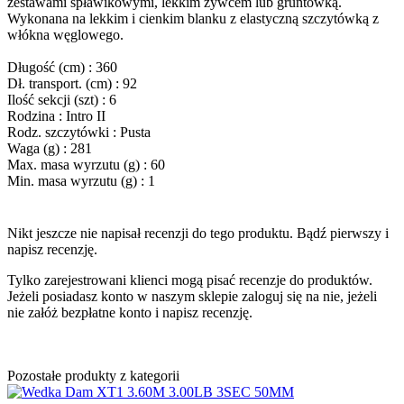
zestawami spławikowymi, lekkim żywcem lub gruntówką.
Wykonana na lekkim i cienkim blanku z elastyczną szczytówką z
włókna węglowego.
Długość (cm) :
360
Dł. transport. (cm) :
92
Ilość sekcji (szt) :
6
Rodzina :
Intro II
Rodz. szczytówki :
Pusta
Waga (g) :
281
Max. masa wyrzutu (g) :
60
Min. masa wyrzutu (g) :
1
Nikt jeszcze nie napisał recenzji do tego produktu. Bądź pierwszy i
napisz recenzję.
Tylko zarejestrowani klienci mogą pisać recenzje do produktów.
Jeżeli posiadasz konto w naszym sklepie zaloguj się na nie, jeżeli
nie załóż bezpłatne konto i napisz recenzję.
Pozostałe produkty z kategorii