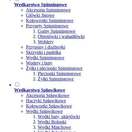
Wędkarstwo Spinningowe
Akcesoria Spinningowe
Główki Jigowe
Kołowrotki Spinningowe
Przynęty Spinningowe
Gumy Spinningowe
Obrotówki i wahadłówki
Woblery
Przypony i dozbrojki
Skrzynki i pudełka
Wędki Spinningowe
Wodery i buty
Żyłki i plecionki Spinningowe
Plecionki Spinningowe
Żyłki Spinningowe
Wędkarstwo Spławikowe
Akcesoria Spławikowe
Haczyki Spławikowe
Kołowortki Spławikowe
Wędki Spławikowe
Wędki baty, uklejówki
Wędki Bolonki
Wędki Matchowe