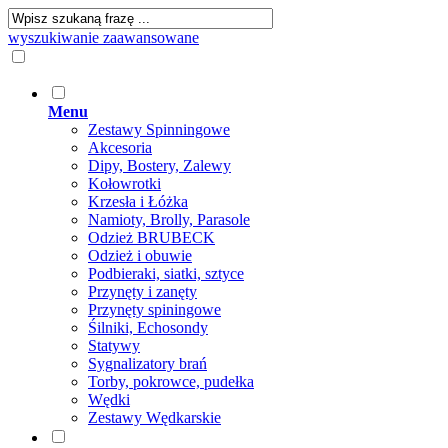
wyszukiwanie zaawansowane
Menu
Zestawy Spinningowe
Akcesoria
Dipy, Bostery, Zalewy
Kołowrotki
Krzesła i Łóżka
Namioty, Brolly, Parasole
Odzież BRUBECK
Odzież i obuwie
Podbieraki, siatki, sztyce
Przynęty i zanęty
Przynęty spiningowe
Śilniki, Echosondy
Statywy
Sygnalizatory brań
Torby, pokrowce, pudełka
Wędki
Zestawy Wędkarskie