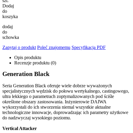
szt.
Dodaj
do
koszyka
dodaj
do
schowka
Zapytaj o produkt
Poleć znajomemu
Specyfikacja PDF
Opis produktu
Recenzje produktu (0)
Generation Black
Seria Generation Black oferuje wiele dobrze wyważonych
specjalistycznych wędzisk do połowu wertykalnego, castingowego,
ultra lekkiego o parametrach zoptymalizowanych pod ściśle
określone obszary zastosowania. Inżynierowie DAIWA
wykorzystali do ich stworzenia niemal wszystkie aktualne
technologiczne innowacje, doprowadzając ich parametry użytkowe
do nadzwyczaj wysokiego poziomu.
Vertical Attacker