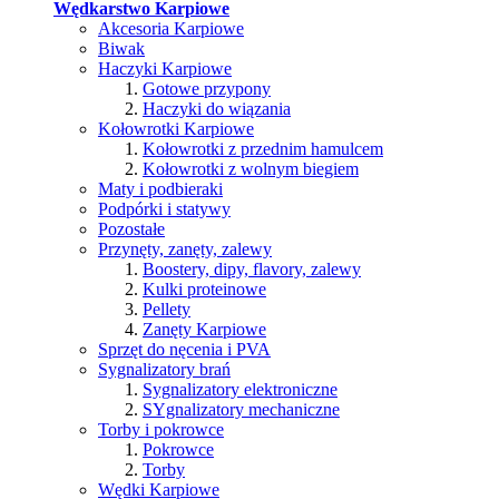
Wędkarstwo Karpiowe
Akcesoria Karpiowe
Biwak
Haczyki Karpiowe
Gotowe przypony
Haczyki do wiązania
Kołowrotki Karpiowe
Kołowrotki z przednim hamulcem
Kołowrotki z wolnym biegiem
Maty i podbieraki
Podpórki i statywy
Pozostałe
Przynęty, zanęty, zalewy
Boostery, dipy, flavory, zalewy
Kulki proteinowe
Pellety
Zanęty Karpiowe
Sprzęt do nęcenia i PVA
Sygnalizatory brań
Sygnalizatory elektroniczne
SYgnalizatory mechaniczne
Torby i pokrowce
Pokrowce
Torby
Wędki Karpiowe