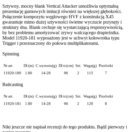
Sztywny, mocny blank Vertical Attacker umożliwia optymalną
prezentację gumowych imitacji również na większej głębokości.
Połączenie kompozytu węglowego HVF z konstrukcją X45
gwarantuje mimo dużej sztywności świetne wyczucie przynęty i
struktury dna. Blank cechuje się wystarczającą responsywnością,
by bez problemu amortyzować zrywy walczącego drapieżnika.
Model 11920-181 wyposażony jest w uchwyt kołowrotka typu
Trigger i przeznaczony do połowu multiplikatorami.
Spinning
Nr art.
Dł.(m)
C.wyrzutu(g)
Dł.tr.(cm)
Szt.
Waga(g)
Przelotki
11920-180
1.80
14-28
96
2
115
7
Baitcasting
Nr art.
Dł.(m)
C.wyrzutu(g)
Dł.tr.(cm)
Szt.
Waga(g)
Przelotki
11920-181
1.80
14-28
96
2
120
8
Nikt jeszcze nie napisał recenzji do tego produktu. Bądź pierwszy i