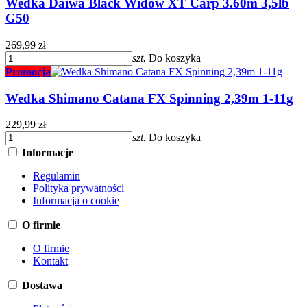
Wedka Daiwa Black Widow XT Carp 3.60m 3,5lb
G50
269,99 zł
szt.
Do koszyka
Promocja
Wedka Shimano Catana FX Spinning 2,39m 1-11g
229,99 zł
szt.
Do koszyka
Informacje
Regulamin
Polityka prywatności
Informacja o cookie
O firmie
O firmie
Kontakt
Dostawa