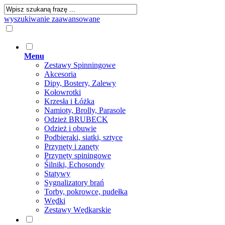
wyszukiwanie zaawansowane
Menu
Zestawy Spinningowe
Akcesoria
Dipy, Bostery, Zalewy
Kołowrotki
Krzesła i Łóżka
Namioty, Brolly, Parasole
Odzież BRUBECK
Odzież i obuwie
Podbieraki, siatki, sztyce
Przynęty i zanęty
Przynęty spiningowe
Śilniki, Echosondy
Statywy
Sygnalizatory brań
Torby, pokrowce, pudełka
Wędki
Zestawy Wędkarskie