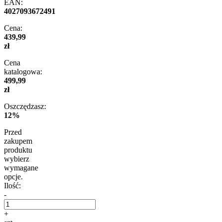
EAN:
4027093672491
Cena:
439,99
zł
Cena
katalogowa:
499,99
zł
Oszczędzasz:
12%
Przed
zakupem
produktu
wybierz
wymagane
opcje.
Ilość:
-
+