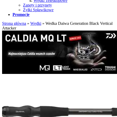
Wędki Teleskopowe
Zanęty i przynęty
Żyłki Spławikowe
Promocje
Strona główna
»
Wędki
»
Wedka Daiwa Generation Black Vertical
Attacker