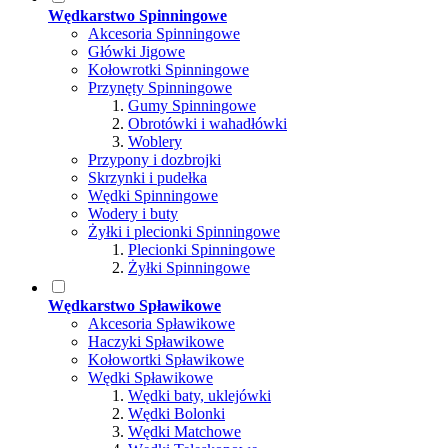
Wędkarstwo Spinningowe
Akcesoria Spinningowe
Główki Jigowe
Kołowrotki Spinningowe
Przynęty Spinningowe
Gumy Spinningowe
Obrotówki i wahadłówki
Woblery
Przypony i dozbrojki
Skrzynki i pudełka
Wędki Spinningowe
Wodery i buty
Żyłki i plecionki Spinningowe
Plecionki Spinningowe
Żyłki Spinningowe
Wędkarstwo Spławikowe
Akcesoria Spławikowe
Haczyki Spławikowe
Kołowortki Spławikowe
Wędki Spławikowe
Wędki baty, uklejówki
Wędki Bolonki
Wędki Matchowe