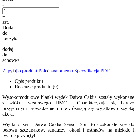
-
+
szt.
Dodaj
do
koszyka
dodaj
do
schowka
Zapytaj o produkt
Poleć znajomemu
Specyfikacja PDF
Opis produktu
Recenzje produktu (0)
Wysokomodułowe blanki wędek Daiwa Caldia zostały wykonane
z włókna węglowego HMC. Charakteryzują się bardzo
przyjemnym prowadzeniem i wyróżniają się wyjątkowo szybką
akcją.
Wędki z serii Daiwa Caldia Sensor Spin to doskonałe kije do
połowu szczupaków, sandaczy, okoni i pstrągów na miękkie i
twarde przynęty!