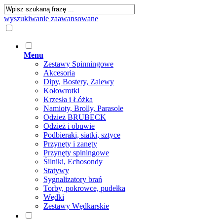
wyszukiwanie zaawansowane
Menu
Zestawy Spinningowe
Akcesoria
Dipy, Bostery, Zalewy
Kołowrotki
Krzesła i Łóżka
Namioty, Brolly, Parasole
Odzież BRUBECK
Odzież i obuwie
Podbieraki, siatki, sztyce
Przynęty i zanęty
Przynęty spiningowe
Śilniki, Echosondy
Statywy
Sygnalizatory brań
Torby, pokrowce, pudełka
Wędki
Zestawy Wędkarskie