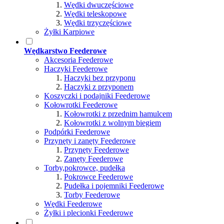
Wędki dwuczęściowe
Wędki teleskopowe
Wędki trzyczęściowe
Żyłki Karpiowe
Wędkarstwo Feederowe
Akcesoria Feederowe
Haczyki Feederowe
Haczyki bez przyponu
Haczyki z przyponem
Koszyczki i podajniki Feederowe
Kołowrotki Feederowe
Kołowrotki z przednim hamulcem
Kołowrotki z wolnym biegiem
Podpórki Feederowe
Przynęty i zanęty Feederowe
Przynęty Feederowe
Zanęty Feederowe
Torby,pokrowce, pudełka
Pokrowce Feederowe
Pudełka i pojemniki Feederowe
Torby Feederowe
Wędki Feederowe
Żyłki i plecionki Feederowe