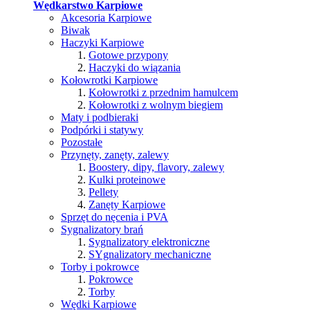
Wędkarstwo Karpiowe
Akcesoria Karpiowe
Biwak
Haczyki Karpiowe
Gotowe przypony
Haczyki do wiązania
Kołowrotki Karpiowe
Kołowrotki z przednim hamulcem
Kołowrotki z wolnym biegiem
Maty i podbieraki
Podpórki i statywy
Pozostałe
Przynęty, zanęty, zalewy
Boostery, dipy, flavory, zalewy
Kulki proteinowe
Pellety
Zanęty Karpiowe
Sprzęt do nęcenia i PVA
Sygnalizatory brań
Sygnalizatory elektroniczne
SYgnalizatory mechaniczne
Torby i pokrowce
Pokrowce
Torby
Wędki Karpiowe