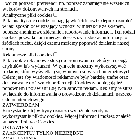
Twoich potrzeb i preferencji np. poprzez zapamiętanie wszelkich
wyborów dokonywanych na stronach.
Analityczne pliki cookies
Pliki analityczne cookie pomagają właścicielowi sklepu zrozumieć,
w jaki sposób odwiedzający wchodzi w interakcję ze sklepem,
poprzez anonimowe zbieranie i raportowanie informacji. Ten rodzaj
cookies pozwala nam mierzyć ilość wizyt i zbierać informacje o
źródłach ruchu, dzięki czemu możemy poprawić działanie naszej
strony.
Reklamowe pliki cookies
Pliki cookie reklamowe służą do promowania niektórych usług,
artykułów lub wydarzeń. W tym celu możemy wykorzystywać
reklamy, które wyświetlają się w innych serwisach internetowych.
Celem jest aby wiadomości reklamowe były bardziej trafne oraz
dostosowane do Twoich preferencji. Cookies zapobiegają też
ponownemu pojawianiu się tych samych reklam. Reklamy te służą
wyłącznie do informowania o prowadzonych działaniach naszego
sklepu internetowego.
ZATWIERDZAM
Korzystanie z tej witryny oznacza wyrażenie zgody na
wykorzystanie plików cookies. Więcej informacji możesz znaleźć
w naszej Polityce Cookies.
USTAWIENIA
ZAAKCEPTUJ TYLKO NIEZBĘDNE
ZGADZAM SIĘ