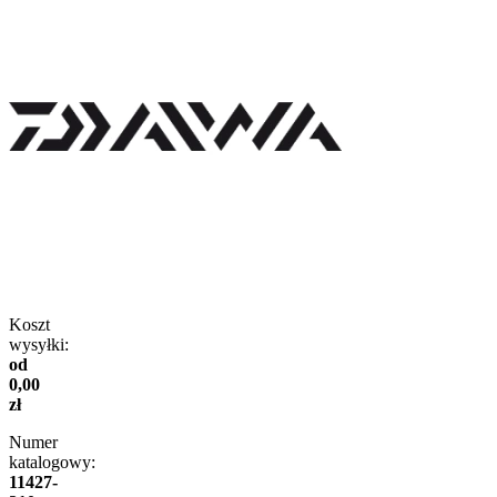
Koszt
wysyłki:
od
0,00
zł
Numer
katalogowy:
11427-