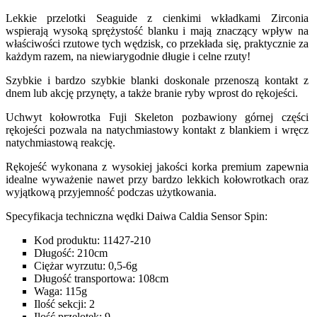
Lekkie przelotki Seaguide z cienkimi wkładkami Zirconia
wspierają wysoką sprężystość blanku i mają znaczący wpływ na
właściwości rzutowe tych wędzisk, co przekłada się, praktycznie za
każdym razem, na niewiarygodnie długie i celne rzuty!
Szybkie i bardzo szybkie blanki doskonale przenoszą kontakt z
dnem lub akcję przynęty, a także branie ryby wprost do rękojeści.
Uchwyt kołowrotka Fuji Skeleton pozbawiony górnej części
rękojeści pozwala na natychmiastowy kontakt z blankiem i wręcz
natychmiastową reakcję.
Rękojeść wykonana z wysokiej jakości korka premium zapewnia
idealne wyważenie nawet przy bardzo lekkich kołowrotkach oraz
wyjątkową przyjemność podczas użytkowania.
Specyfikacja techniczna wędki Daiwa Caldia Sensor Spin:
Kod produktu: 11427-210
Długość: 210cm
Ciężar wyrzutu: 0,5-6g
Długość transportowa: 108cm
Waga: 115g
Ilość sekcji: 2
Ilość przelotek: 9