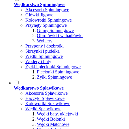
Wędkarstwo Spinningowe
Akcesoria Spinningowe
Główki Jigowe
Kołowrotki Spinningowe
Przynęty Spinningowe
Gumy Spinningowe
Obrotówki i wahadłówki
Woblery
Przypony i dozbrojki
Skrzynki i pudełka
Wędki Spinningowe
Wodery i buty
Żyłki i plecionki Spinningowe
Plecionki Spinningowe
Żyłki Spinningowe
Wędkarstwo Spławikowe
Akcesoria Spławikowe
Haczyki Spławikowe
Kołowortki Spławikowe
Wędki Spławikowe
Wędki baty, uklejówki
Wędki Bolonki
Wędki Matchowe