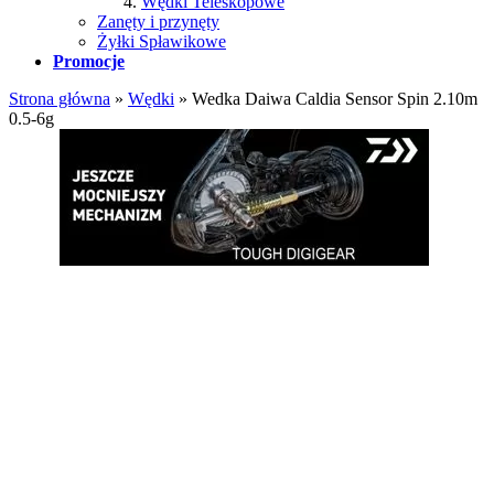
Wędki Teleskopowe
Zanęty i przynęty
Żyłki Spławikowe
Promocje
Strona główna
»
Wędki
»
Wedka Daiwa Caldia Sensor Spin 2.10m
0.5-6g