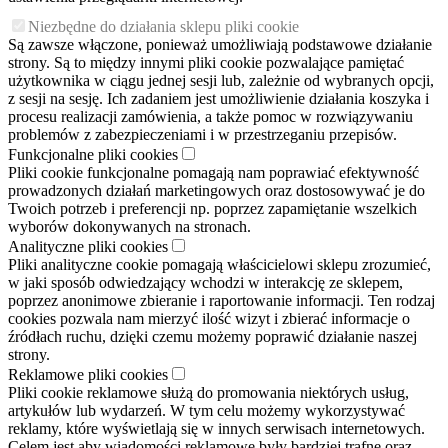
Niezbędne do działania sklepu pliki cookie
Są zawsze włączone, ponieważ umożliwiają podstawowe działanie
strony. Są to między innymi pliki cookie pozwalające pamiętać
użytkownika w ciągu jednej sesji lub, zależnie od wybranych opcji,
z sesji na sesję. Ich zadaniem jest umożliwienie działania koszyka i
procesu realizacji zamówienia, a także pomoc w rozwiązywaniu
problemów z zabezpieczeniami i w przestrzeganiu przepisów.
Funkcjonalne pliki cookies
Pliki cookie funkcjonalne pomagają nam poprawiać efektywność
prowadzonych działań marketingowych oraz dostosowywać je do
Twoich potrzeb i preferencji np. poprzez zapamiętanie wszelkich
wyborów dokonywanych na stronach.
Analityczne pliki cookies
Pliki analityczne cookie pomagają właścicielowi sklepu zrozumieć,
w jaki sposób odwiedzający wchodzi w interakcję ze sklepem,
poprzez anonimowe zbieranie i raportowanie informacji. Ten rodzaj
cookies pozwala nam mierzyć ilość wizyt i zbierać informacje o
źródłach ruchu, dzięki czemu możemy poprawić działanie naszej
strony.
Reklamowe pliki cookies
Pliki cookie reklamowe służą do promowania niektórych usług,
artykułów lub wydarzeń. W tym celu możemy wykorzystywać
reklamy, które wyświetlają się w innych serwisach internetowych.
Celem jest aby wiadomości reklamowe były bardziej trafne oraz