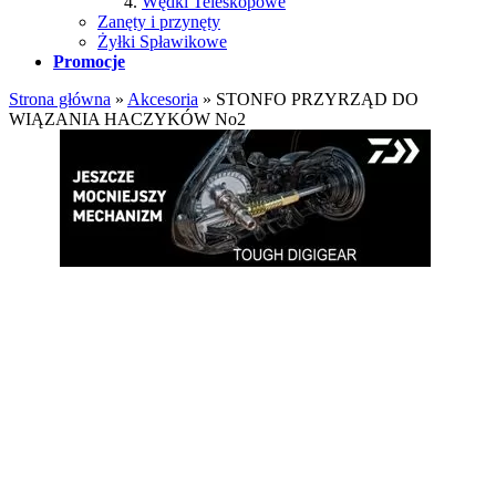
Wędki Teleskopowe
Zanęty i przynęty
Żyłki Spławikowe
Promocje
Strona główna
»
Akcesoria
»
STONFO PRZYRZĄD DO
WIĄZANIA HACZYKÓW No2