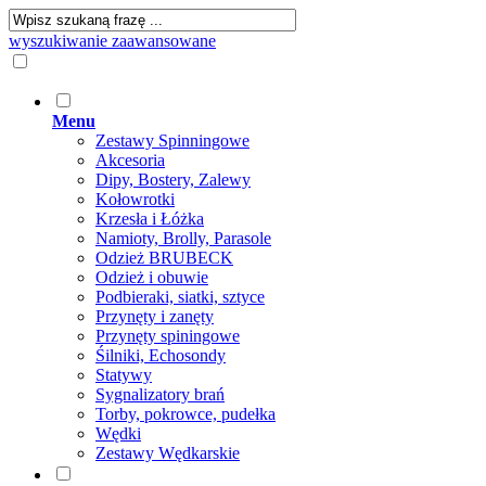
wyszukiwanie zaawansowane
Menu
Zestawy Spinningowe
Akcesoria
Dipy, Bostery, Zalewy
Kołowrotki
Krzesła i Łóżka
Namioty, Brolly, Parasole
Odzież BRUBECK
Odzież i obuwie
Podbieraki, siatki, sztyce
Przynęty i zanęty
Przynęty spiningowe
Śilniki, Echosondy
Statywy
Sygnalizatory brań
Torby, pokrowce, pudełka
Wędki
Zestawy Wędkarskie