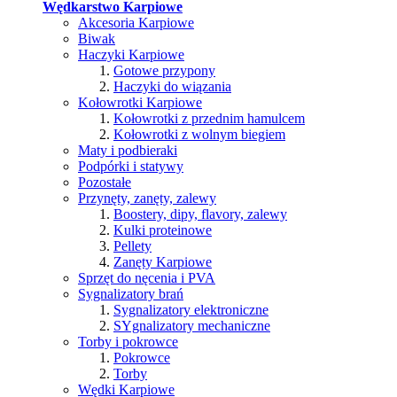
Wędkarstwo Karpiowe
Akcesoria Karpiowe
Biwak
Haczyki Karpiowe
Gotowe przypony
Haczyki do wiązania
Kołowrotki Karpiowe
Kołowrotki z przednim hamulcem
Kołowrotki z wolnym biegiem
Maty i podbieraki
Podpórki i statywy
Pozostałe
Przynęty, zanęty, zalewy
Boostery, dipy, flavory, zalewy
Kulki proteinowe
Pellety
Zanęty Karpiowe
Sprzęt do nęcenia i PVA
Sygnalizatory brań
Sygnalizatory elektroniczne
SYgnalizatory mechaniczne
Torby i pokrowce
Pokrowce
Torby
Wędki Karpiowe