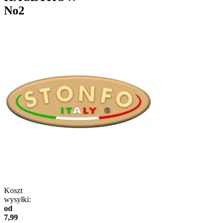
No2
Koszt
wysyłki:
od
7,99