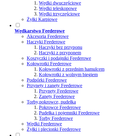
Wędki dwuczęściowe
Wędki teleskopowe
Wędki trzyczęściowe
Żyłki Karpiowe
Wędkarstwo Feederowe
Akcesoria Feederowe
Haczyki Feederowe
Haczyki bez przyponu
Haczyki z przyponem
Koszyczki i podajniki Feederowe
Kołowrotki Feederowe
Kołowrotki z przednim hamulcem
Kołowrotki z wolnym biegiem
Podpórki Feederowe
Przynęty i zanęty Feederowe
Przynęty Feederowe
Zanęty Feederowe
Torby,pokrowce, pudełka
Pokrowce Feederowe
Pudełka i pojemniki Feederowe
Torby Feederowe
Wędki Feederowe
Żyłki i plecionki Feederowe