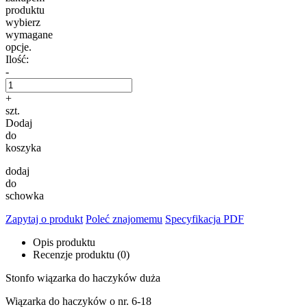
produktu
wybierz
wymagane
opcje.
Ilość:
-
+
szt.
Dodaj
do
koszyka
dodaj
do
schowka
Zapytaj o produkt
Poleć znajomemu
Specyfikacja PDF
Opis produktu
Recenzje produktu (0)
Stonfo wiązarka do haczyków duża
Wiązarka do haczyków o nr. 6-18