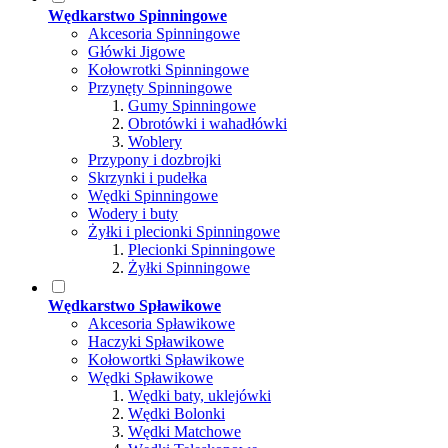
Wędkarstwo Spinningowe
Akcesoria Spinningowe
Główki Jigowe
Kołowrotki Spinningowe
Przynęty Spinningowe
Gumy Spinningowe
Obrotówki i wahadłówki
Woblery
Przypony i dozbrojki
Skrzynki i pudełka
Wędki Spinningowe
Wodery i buty
Żyłki i plecionki Spinningowe
Plecionki Spinningowe
Żyłki Spinningowe
Wędkarstwo Spławikowe
Akcesoria Spławikowe
Haczyki Spławikowe
Kołowortki Spławikowe
Wędki Spławikowe
Wędki baty, uklejówki
Wędki Bolonki
Wędki Matchowe