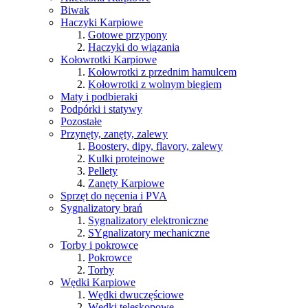
Biwak
Haczyki Karpiowe
Gotowe przypony
Haczyki do wiązania
Kołowrotki Karpiowe
Kołowrotki z przednim hamulcem
Kołowrotki z wolnym biegiem
Maty i podbieraki
Podpórki i statywy
Pozostałe
Przynęty, zanęty, zalewy
Boostery, dipy, flavory, zalewy
Kulki proteinowe
Pellety
Zanęty Karpiowe
Sprzęt do nęcenia i PVA
Sygnalizatory brań
Sygnalizatory elektroniczne
SYgnalizatory mechaniczne
Torby i pokrowce
Pokrowce
Torby
Wędki Karpiowe
Wędki dwuczęściowe
Wędki teleskopowe