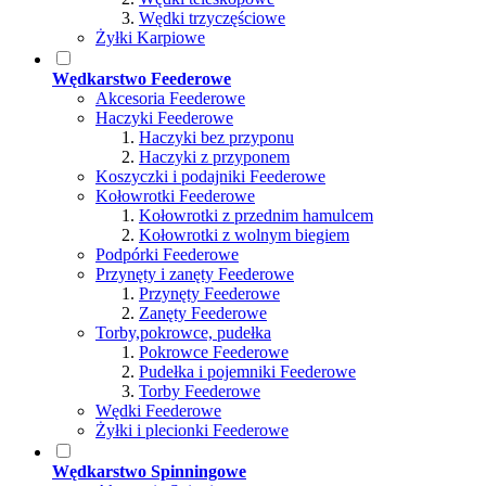
Wędki trzyczęściowe
Żyłki Karpiowe
Wędkarstwo Feederowe
Akcesoria Feederowe
Haczyki Feederowe
Haczyki bez przyponu
Haczyki z przyponem
Koszyczki i podajniki Feederowe
Kołowrotki Feederowe
Kołowrotki z przednim hamulcem
Kołowrotki z wolnym biegiem
Podpórki Feederowe
Przynęty i zanęty Feederowe
Przynęty Feederowe
Zanęty Feederowe
Torby,pokrowce, pudełka
Pokrowce Feederowe
Pudełka i pojemniki Feederowe
Torby Feederowe
Wędki Feederowe
Żyłki i plecionki Feederowe
Wędkarstwo Spinningowe