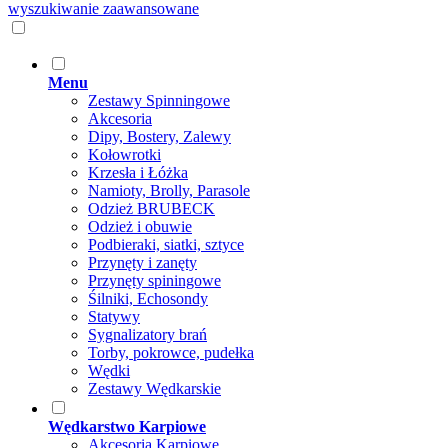
wyszukiwanie zaawansowane
Menu
Zestawy Spinningowe
Akcesoria
Dipy, Bostery, Zalewy
Kołowrotki
Krzesła i Łóżka
Namioty, Brolly, Parasole
Odzież BRUBECK
Odzież i obuwie
Podbieraki, siatki, sztyce
Przynęty i zanęty
Przynęty spiningowe
Śilniki, Echosondy
Statywy
Sygnalizatory brań
Torby, pokrowce, pudełka
Wędki
Zestawy Wędkarskie
Wędkarstwo Karpiowe
Akcesoria Karpiowe