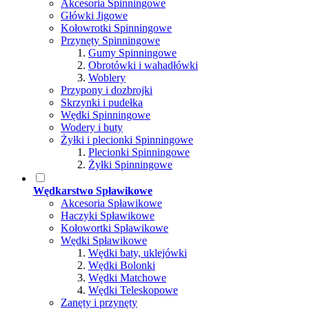
Akcesoria Spinningowe
Główki Jigowe
Kołowrotki Spinningowe
Przynęty Spinningowe
Gumy Spinningowe
Obrotówki i wahadłówki
Woblery
Przypony i dozbrojki
Skrzynki i pudełka
Wędki Spinningowe
Wodery i buty
Żyłki i plecionki Spinningowe
Plecionki Spinningowe
Żyłki Spinningowe
Wędkarstwo Spławikowe
Akcesoria Spławikowe
Haczyki Spławikowe
Kołowortki Spławikowe
Wędki Spławikowe
Wędki baty, uklejówki
Wędki Bolonki
Wędki Matchowe
Wędki Teleskopowe
Zanęty i przynęty