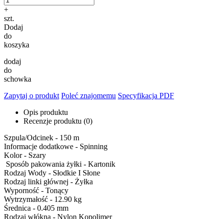
+
szt.
Dodaj
do
koszyka
dodaj
do
schowka
Zapytaj o produkt
Poleć znajomemu
Specyfikacja PDF
Opis produktu
Recenzje produktu (0)
Szpula/Odcinek - 150 m
Informacje dodatkowe - Spinning
Kolor - Szary
Sposób pakowania żyłki - Kartonik
Rodzaj Wody - Słodkie I Słone
Rodzaj linki głównej - Żyłka
Wyporność - Tonący
Wytrzymałość - 12.90 kg
Średnica - 0.405 mm
Rodzaj włókna - Nylon Kopolimer