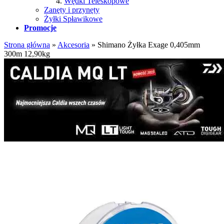
Wędki Teleskopowe
Zanęty i przynęty
Żyłki Spławikowe
Promocje
Strona główna
»
Akcesoria
»
Shimano Żyłka Exage 0,405mm
300m 12,90kg