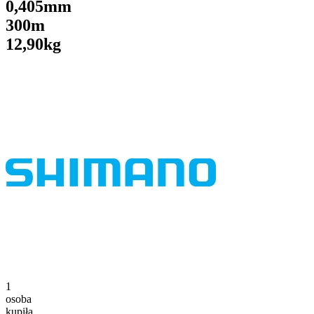
0,405mm
300m
12,90kg
1
osoba
kupiła