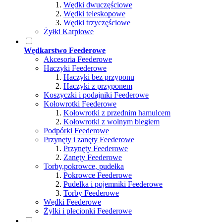
Wędki dwuczęściowe
Wędki teleskopowe
Wędki trzyczęściowe
Żyłki Karpiowe
Wędkarstwo Feederowe
Akcesoria Feederowe
Haczyki Feederowe
Haczyki bez przyponu
Haczyki z przyponem
Koszyczki i podajniki Feederowe
Kołowrotki Feederowe
Kołowrotki z przednim hamulcem
Kołowrotki z wolnym biegiem
Podpórki Feederowe
Przynęty i zanęty Feederowe
Przynęty Feederowe
Zanęty Feederowe
Torby,pokrowce, pudełka
Pokrowce Feederowe
Pudełka i pojemniki Feederowe
Torby Feederowe
Wędki Feederowe
Żyłki i plecionki Feederowe