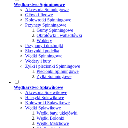
Wędkarstwo Spinningowe
Akcesoria Spinningowe
Główki Jigowe
Kołowrotki Spinningowe
Przynęty Spinningowe
Gumy Spinningowe
Obrotówki i wahadłówki
Woblery
Przypony i dozbrojki
Skrzynki i pudełka
Wędki Spinningowe
Wodery i buty
Żyłki i plecionki Spinningowe
Plecionki Spinningowe
Żyłki Spinningowe
Wędkarstwo Spławikowe
Akcesoria Spławikowe
Haczyki Spławikowe
Kołowortki Spławikowe
Wędki Spławikowe
Wędki baty, uklejówki
Wędki Bolonki
Wędki Matchowe