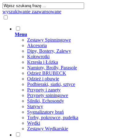
wyszukiwanie zaawansowane
Menu
Zestawy Spinningowe
Akcesoria
Dipy, Bostery, Zalewy
Kołowrotki
Krzesła i Łóżka
Namioty, Brolly, Parasole
Odzież BRUBECK
Odzież i obuwie
Podbieraki, siatki, sztyce
Przynęty i zanęty
Przynęty spiningowe
Śilniki, Echosondy
Statywy
Sygnalizatory brań
Torby, pokrowce, pudełka
Wędki
Zestawy Wędkarskie