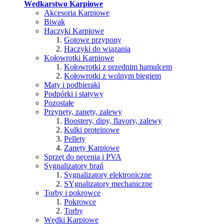
Wędkarstwo Karpiowe
Akcesoria Karpiowe
Biwak
Haczyki Karpiowe
Gotowe przypony
Haczyki do wiązania
Kołowrotki Karpiowe
Kołowrotki z przednim hamulcem
Kołowrotki z wolnym biegiem
Maty i podbieraki
Podpórki i statywy
Pozostałe
Przynęty, zanęty, zalewy
Boostery, dipy, flavory, zalewy
Kulki proteinowe
Pellety
Zanęty Karpiowe
Sprzęt do nęcenia i PVA
Sygnalizatory brań
Sygnalizatory elektroniczne
SYgnalizatory mechaniczne
Torby i pokrowce
Pokrowce
Torby
Wędki Karpiowe