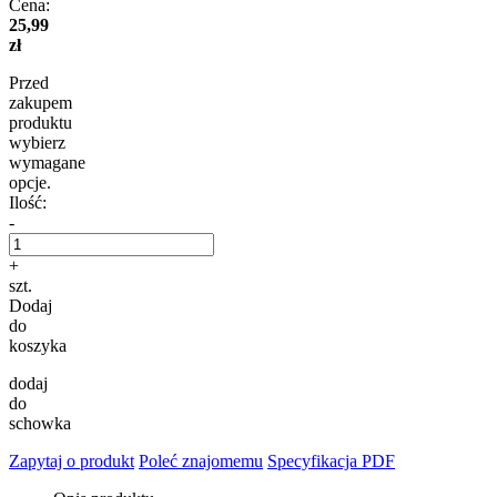
Cena:
25,99
zł
Przed
zakupem
produktu
wybierz
wymagane
opcje.
Ilość:
-
+
szt.
Dodaj
do
koszyka
dodaj
do
schowka
Zapytaj o produkt
Poleć znajomemu
Specyfikacja PDF