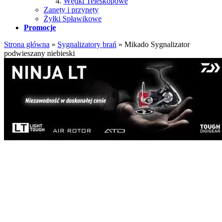
Wędki Teleskopowe
Zanęty i przynęty
Żyłki Spławikowe
Promocje
Strona główna
»
Sygnalizatory brań
»
Mikado Sygnalizator
podwieszany niebieski