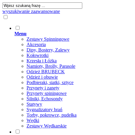
wyszukiwanie zaawansowane
Menu
Zestawy Spinningowe
Akcesoria
Dipy, Bostery, Zalewy
Kołowrotki
Krzesła i Łóżka
Namioty, Brolly, Parasole
Odzież BRUBECK
Odzież i obuwie
Podbieraki, siatki, sztyce
Przynęty i zanęty
Przynęty spiningowe
Śilniki, Echosondy
Statywy
Sygnalizatory brań
Torby, pokrowce, pudełka
Wędki
Zestawy Wędkarskie