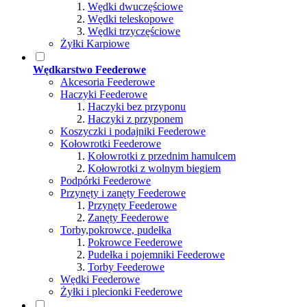
Wędki dwuczęściowe
Wędki teleskopowe
Wędki trzyczęściowe
Żyłki Karpiowe
Wędkarstwo Feederowe
Akcesoria Feederowe
Haczyki Feederowe
Haczyki bez przyponu
Haczyki z przyponem
Koszyczki i podajniki Feederowe
Kołowrotki Feederowe
Kołowrotki z przednim hamulcem
Kołowrotki z wolnym biegiem
Podpórki Feederowe
Przynęty i zanęty Feederowe
Przynęty Feederowe
Zanęty Feederowe
Torby,pokrowce, pudełka
Pokrowce Feederowe
Pudełka i pojemniki Feederowe
Torby Feederowe
Wędki Feederowe
Żyłki i plecionki Feederowe