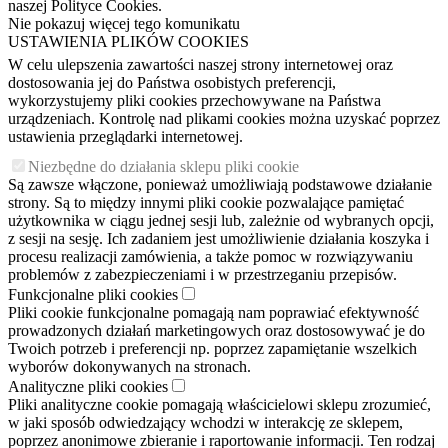
naszej Polityce Cookies.
Nie pokazuj więcej tego komunikatu
USTAWIENIA PLIKÓW COOKIES
W celu ulepszenia zawartości naszej strony internetowej oraz
dostosowania jej do Państwa osobistych preferencji,
wykorzystujemy pliki cookies przechowywane na Państwa
urządzeniach. Kontrolę nad plikami cookies można uzyskać poprzez
ustawienia przeglądarki internetowej.
Niezbędne do działania sklepu pliki cookie
Są zawsze włączone, ponieważ umożliwiają podstawowe działanie
strony. Są to między innymi pliki cookie pozwalające pamiętać
użytkownika w ciągu jednej sesji lub, zależnie od wybranych opcji,
z sesji na sesję. Ich zadaniem jest umożliwienie działania koszyka i
procesu realizacji zamówienia, a także pomoc w rozwiązywaniu
problemów z zabezpieczeniami i w przestrzeganiu przepisów.
Funkcjonalne pliki cookies
Pliki cookie funkcjonalne pomagają nam poprawiać efektywność
prowadzonych działań marketingowych oraz dostosowywać je do
Twoich potrzeb i preferencji np. poprzez zapamiętanie wszelkich
wyborów dokonywanych na stronach.
Analityczne pliki cookies
Pliki analityczne cookie pomagają właścicielowi sklepu zrozumieć,
w jaki sposób odwiedzający wchodzi w interakcję ze sklepem,
poprzez anonimowe zbieranie i raportowanie informacji. Ten rodzaj