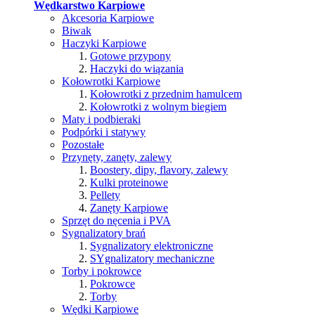
Wędkarstwo Karpiowe
Akcesoria Karpiowe
Biwak
Haczyki Karpiowe
Gotowe przypony
Haczyki do wiązania
Kołowrotki Karpiowe
Kołowrotki z przednim hamulcem
Kołowrotki z wolnym biegiem
Maty i podbieraki
Podpórki i statywy
Pozostałe
Przynęty, zanęty, zalewy
Boostery, dipy, flavory, zalewy
Kulki proteinowe
Pellety
Zanęty Karpiowe
Sprzęt do nęcenia i PVA
Sygnalizatory brań
Sygnalizatory elektroniczne
SYgnalizatory mechaniczne
Torby i pokrowce
Pokrowce
Torby
Wędki Karpiowe