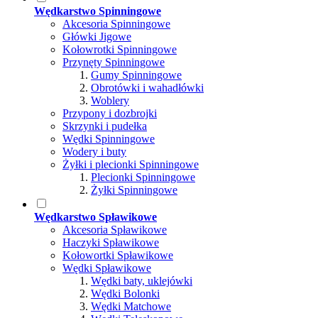
Wędkarstwo Spinningowe
Akcesoria Spinningowe
Główki Jigowe
Kołowrotki Spinningowe
Przynęty Spinningowe
Gumy Spinningowe
Obrotówki i wahadłówki
Woblery
Przypony i dozbrojki
Skrzynki i pudełka
Wędki Spinningowe
Wodery i buty
Żyłki i plecionki Spinningowe
Plecionki Spinningowe
Żyłki Spinningowe
Wędkarstwo Spławikowe
Akcesoria Spławikowe
Haczyki Spławikowe
Kołowortki Spławikowe
Wędki Spławikowe
Wędki baty, uklejówki
Wędki Bolonki
Wędki Matchowe