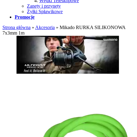
Wędki Teleskopowe
Zanęty i przynęty
Żyłki Spławikowe
Promocje
Strona główna
»
Akcesoria
»
Mikado RURKA SILIKONOWA
7x3mm 1m