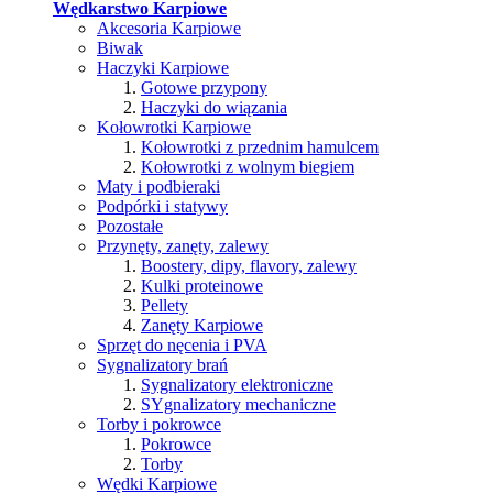
Wędkarstwo Karpiowe
Akcesoria Karpiowe
Biwak
Haczyki Karpiowe
Gotowe przypony
Haczyki do wiązania
Kołowrotki Karpiowe
Kołowrotki z przednim hamulcem
Kołowrotki z wolnym biegiem
Maty i podbieraki
Podpórki i statywy
Pozostałe
Przynęty, zanęty, zalewy
Boostery, dipy, flavory, zalewy
Kulki proteinowe
Pellety
Zanęty Karpiowe
Sprzęt do nęcenia i PVA
Sygnalizatory brań
Sygnalizatory elektroniczne
SYgnalizatory mechaniczne
Torby i pokrowce
Pokrowce
Torby
Wędki Karpiowe