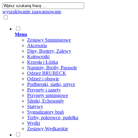
wyszukiwanie zaawansowane
Menu
Zestawy Spinningowe
Akcesoria
Dipy, Bostery, Zalewy
Kołowrotki
Krzesła i Łóżka
Namioty, Brolly, Parasole
Odzież BRUBECK
Odzież i obuwie
Podbieraki, siatki, sztyce
Przynęty i zanęty
Przynęty spiningowe
Śilniki, Echosondy
Statywy
Sygnalizatory brań
Torby, pokrowce, pudełka
Wędki
Zestawy Wędkarskie