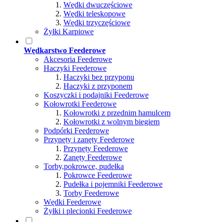
Wędki dwuczęściowe
Wędki teleskopowe
Wędki trzyczęściowe
Żyłki Karpiowe
Wędkarstwo Feederowe
Akcesoria Feederowe
Haczyki Feederowe
Haczyki bez przyponu
Haczyki z przyponem
Koszyczki i podajniki Feederowe
Kołowrotki Feederowe
Kołowrotki z przednim hamulcem
Kołowrotki z wolnym biegiem
Podpórki Feederowe
Przynęty i zanęty Feederowe
Przynęty Feederowe
Zanęty Feederowe
Torby,pokrowce, pudełka
Pokrowce Feederowe
Pudełka i pojemniki Feederowe
Torby Feederowe
Wędki Feederowe
Żyłki i plecionki Feederowe