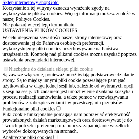
Sklep internetowy shopGold
Korzystanie z tej witryny oznacza wyrażenie zgody na
wykorzystanie plików cookies. Więcej informacji możesz znaleźć w
naszej Polityce Cookies.
Nie pokazuj więcej tego komunikatu
USTAWIENIA PLIKÓW COOKIES
W celu ulepszenia zawartości naszej strony internetowej oraz
dostosowania jej do Państwa osobistych preferencji,
wykorzystujemy pliki cookies przechowywane na Państwa
urządzeniach. Kontrolę nad plikami cookies można uzyskać poprzez
ustawienia przeglądarki internetowej.
Niezbędne do działania sklepu pliki cookie
Są zawsze włączone, ponieważ umożliwiają podstawowe działanie
strony. Są to między innymi pliki cookie pozwalające pamiętać
użytkownika w ciągu jednej sesji lub, zależnie od wybranych opcji,
z sesji na sesję. Ich zadaniem jest umożliwienie działania koszyka i
procesu realizacji zamówienia, a także pomoc w rozwiązywaniu
problemów z zabezpieczeniami i w przestrzeganiu przepisów.
Funkcjonalne pliki cookies
Pliki cookie funkcjonalne pomagają nam poprawiać efektywność
prowadzonych działań marketingowych oraz dostosowywać je do
Twoich potrzeb i preferencji np. poprzez zapamiętanie wszelkich
wyborów dokonywanych na stronach.
Analityczne pliki cookies