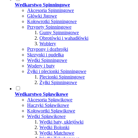
Wędkarstwo Spinningowe
Akcesoria Spinningowe
Główki Jigowe
Kołowrotki Spinningowe
Przynęty Spinningowe
Gumy Spinningowe
Obrotówki i wahadłówki
Woblery
Przypony i dozbrojki
Skrzynki i pudełka
Wędki Spinningowe
Wodery i buty
Żyłki i plecionki Spinningowe
Plecionki Spinningowe
Żyłki Spinningowe
Wędkarstwo Spławikowe
Akcesoria Spławikowe
Haczyki Spławikowe
Kołowortki Spławikowe
Wędki Spławikowe
Wędki baty, uklejówki
Wędki Bolonki
Wędki Matchowe