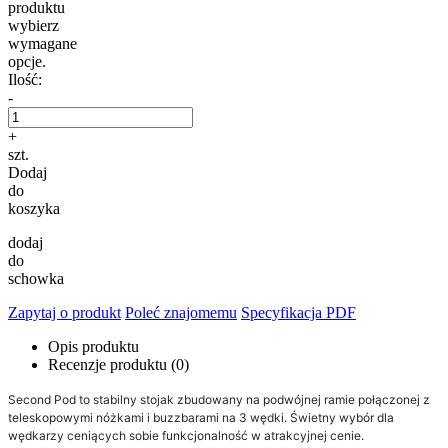
produktu
wybierz
wymagane
opcje.
Ilość:
-
+
szt.
Dodaj
do
koszyka
dodaj
do
schowka
Zapytaj o produkt
Poleć znajomemu
Specyfikacja PDF
Opis produktu
Recenzje produktu (0)
Second Pod to stabilny stojak zbudowany na podwójnej ramie połączonej z
teleskopowymi nóżkami i buzzbarami na 3 wędki. Świetny wybór dla
wędkarzy ceniących sobie funkcjonalność w atrakcyjnej cenie.