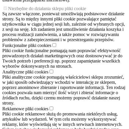
Niezbędne do działania sklepu pliki cookie
Są zawsze włączone, ponieważ umożliwiają podstawowe działanie
strony. Są to między innymi pliki cookie pozwalające pamiętać
użytkownika w ciągu jednej sesji lub, zależnie od wybranych opcji,
z sesji na sesję. Ich zadaniem jest umożliwienie działania koszyka i
procesu realizacji zamówienia, a także pomoc w rozwiązywaniu
problemów z zabezpieczeniami i w przestrzeganiu przepisów.
Funkcjonalne pliki cookies
Pliki cookie funkcjonalne pomagają nam poprawiać efektywność
prowadzonych działań marketingowych oraz dostosowywać je do
Twoich potrzeb i preferencji np. poprzez zapamiętanie wszelkich
wyborów dokonywanych na stronach.
Analityczne pliki cookies
Pliki analityczne cookie pomagają właścicielowi sklepu zrozumieć,
w jaki sposób odwiedzający wchodzi w interakcję ze sklepem,
poprzez anonimowe zbieranie i raportowanie informacji. Ten rodzaj
cookies pozwala nam mierzyć ilość wizyt i zbierać informacje o
źródłach ruchu, dzięki czemu możemy poprawić działanie naszej
strony.
Reklamowe pliki cookies
Pliki cookie reklamowe służą do promowania niektórych usług,
artykułów lub wydarzeń. W tym celu możemy wykorzystywać
reklamy, które wyświetlają się w innych serwisach internetowych.