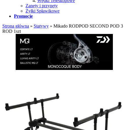
Wędki Teleskopowe
Zanęty i przynęty
Żyłki Spławikowe
Promocje
Strona główna
»
Statywy
»
Mikado RODPOD SECOND POD 3
ROD 1szt