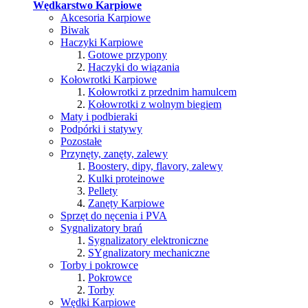
Wędkarstwo Karpiowe
Akcesoria Karpiowe
Biwak
Haczyki Karpiowe
Gotowe przypony
Haczyki do wiązania
Kołowrotki Karpiowe
Kołowrotki z przednim hamulcem
Kołowrotki z wolnym biegiem
Maty i podbieraki
Podpórki i statywy
Pozostałe
Przynęty, zanęty, zalewy
Boostery, dipy, flavory, zalewy
Kulki proteinowe
Pellety
Zanęty Karpiowe
Sprzęt do nęcenia i PVA
Sygnalizatory brań
Sygnalizatory elektroniczne
SYgnalizatory mechaniczne
Torby i pokrowce
Pokrowce
Torby
Wędki Karpiowe