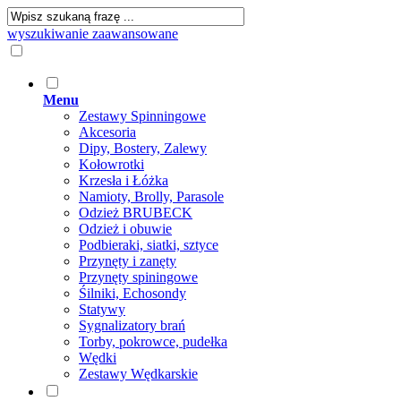
wyszukiwanie zaawansowane
Menu
Zestawy Spinningowe
Akcesoria
Dipy, Bostery, Zalewy
Kołowrotki
Krzesła i Łóżka
Namioty, Brolly, Parasole
Odzież BRUBECK
Odzież i obuwie
Podbieraki, siatki, sztyce
Przynęty i zanęty
Przynęty spiningowe
Śilniki, Echosondy
Statywy
Sygnalizatory brań
Torby, pokrowce, pudełka
Wędki
Zestawy Wędkarskie