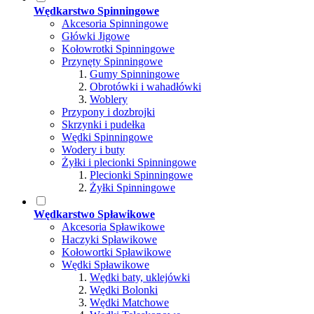
Wędkarstwo Spinningowe
Akcesoria Spinningowe
Główki Jigowe
Kołowrotki Spinningowe
Przynęty Spinningowe
Gumy Spinningowe
Obrotówki i wahadłówki
Woblery
Przypony i dozbrojki
Skrzynki i pudełka
Wędki Spinningowe
Wodery i buty
Żyłki i plecionki Spinningowe
Plecionki Spinningowe
Żyłki Spinningowe
Wędkarstwo Spławikowe
Akcesoria Spławikowe
Haczyki Spławikowe
Kołowortki Spławikowe
Wędki Spławikowe
Wędki baty, uklejówki
Wędki Bolonki
Wędki Matchowe