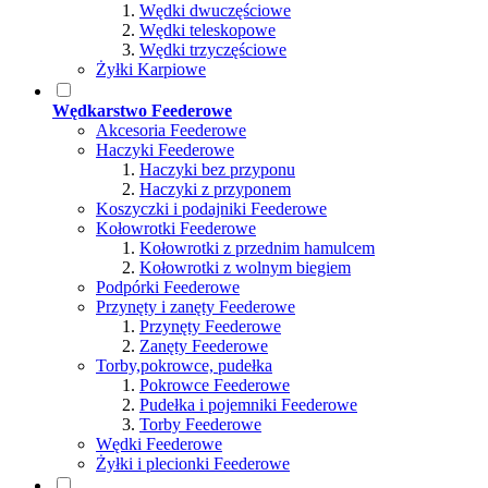
Wędki dwuczęściowe
Wędki teleskopowe
Wędki trzyczęściowe
Żyłki Karpiowe
Wędkarstwo Feederowe
Akcesoria Feederowe
Haczyki Feederowe
Haczyki bez przyponu
Haczyki z przyponem
Koszyczki i podajniki Feederowe
Kołowrotki Feederowe
Kołowrotki z przednim hamulcem
Kołowrotki z wolnym biegiem
Podpórki Feederowe
Przynęty i zanęty Feederowe
Przynęty Feederowe
Zanęty Feederowe
Torby,pokrowce, pudełka
Pokrowce Feederowe
Pudełka i pojemniki Feederowe
Torby Feederowe
Wędki Feederowe
Żyłki i plecionki Feederowe