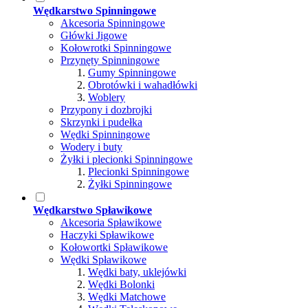
Wędkarstwo Spinningowe
Akcesoria Spinningowe
Główki Jigowe
Kołowrotki Spinningowe
Przynęty Spinningowe
Gumy Spinningowe
Obrotówki i wahadłówki
Woblery
Przypony i dozbrojki
Skrzynki i pudełka
Wędki Spinningowe
Wodery i buty
Żyłki i plecionki Spinningowe
Plecionki Spinningowe
Żyłki Spinningowe
Wędkarstwo Spławikowe
Akcesoria Spławikowe
Haczyki Spławikowe
Kołowortki Spławikowe
Wędki Spławikowe
Wędki baty, uklejówki
Wędki Bolonki
Wędki Matchowe