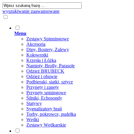
wyszukiwanie zaawansowane
Menu
Zestawy Spinningowe
Akcesoria
Dipy, Bostery, Zalewy
Kołowrotki
Krzesła i Łóżka
Namioty, Brolly, Parasole
Odzież BRUBECK
Odzież i obuwie
Podbieraki, siatki, sztyce
Przynęty i zanęty
Przynęty spiningowe
Śilniki, Echosondy
Statywy
Sygnalizatory brań
Torby, pokrowce, pudełka
Wędki
Zestawy Wędkarskie