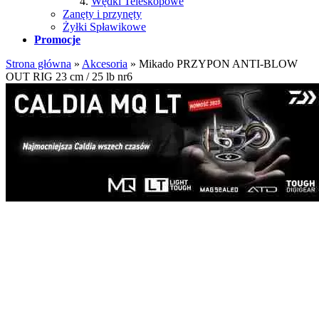
Wędki Teleskopowe
Zanęty i przynęty
Żyłki Spławikowe
Promocje
Strona główna
»
Akcesoria
»
Mikado PRZYPON ANTI-BLOW
OUT RIG 23 cm / 25 lb nr6