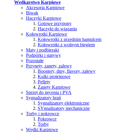
Wędkarstwo Karpiowe
Akcesoria Karpiowe
Biwak
Haczyki Karpiowe
Gotowe przypony
Haczyki do wiązania
Kołowrotki Karpiowe
Kołowrotki z przednim hamulcem
Kołowrotki z wolnym biegiem
Maty i podbieraki
Podpórki i statywy
Pozostałe
Przynęty, zanęty, zalewy
Boostery, dipy, flavory, zalewy
Kulki proteinowe
Pellety
Zanęty Karpiowe
Sprzęt do nęcenia i PVA
Sygnalizatory brań
Sygnalizatory elektroniczne
SYgnalizatory mechaniczne
Torby i pokrowce
Pokrowce
Torby
Wędki Karpiowe