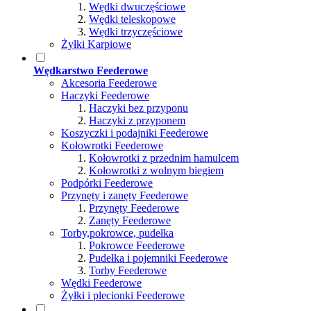
Wędki dwuczęściowe
Wędki teleskopowe
Wędki trzyczęściowe
Żyłki Karpiowe
Wędkarstwo Feederowe
Akcesoria Feederowe
Haczyki Feederowe
Haczyki bez przyponu
Haczyki z przyponem
Koszyczki i podajniki Feederowe
Kołowrotki Feederowe
Kołowrotki z przednim hamulcem
Kołowrotki z wolnym biegiem
Podpórki Feederowe
Przynęty i zanęty Feederowe
Przynęty Feederowe
Zanęty Feederowe
Torby,pokrowce, pudełka
Pokrowce Feederowe
Pudełka i pojemniki Feederowe
Torby Feederowe
Wędki Feederowe
Żyłki i plecionki Feederowe