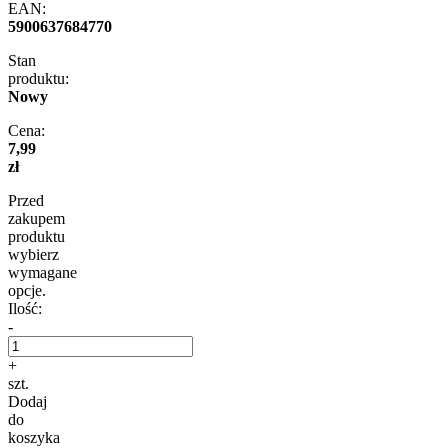
EAN:
5900637684770
Stan
produktu:
Nowy
Cena:
7,99
zł
Przed
zakupem
produktu
wybierz
wymagane
opcje.
Ilość:
-
+
szt.
Dodaj
do
koszyka