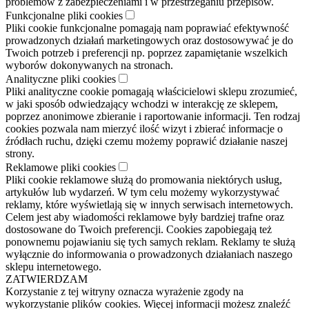
problemów z zabezpieczeniami i w przestrzeganiu przepisów.
Funkcjonalne pliki cookies
Pliki cookie funkcjonalne pomagają nam poprawiać efektywność
prowadzonych działań marketingowych oraz dostosowywać je do
Twoich potrzeb i preferencji np. poprzez zapamiętanie wszelkich
wyborów dokonywanych na stronach.
Analityczne pliki cookies
Pliki analityczne cookie pomagają właścicielowi sklepu zrozumieć,
w jaki sposób odwiedzający wchodzi w interakcję ze sklepem,
poprzez anonimowe zbieranie i raportowanie informacji. Ten rodzaj
cookies pozwala nam mierzyć ilość wizyt i zbierać informacje o
źródłach ruchu, dzięki czemu możemy poprawić działanie naszej
strony.
Reklamowe pliki cookies
Pliki cookie reklamowe służą do promowania niektórych usług,
artykułów lub wydarzeń. W tym celu możemy wykorzystywać
reklamy, które wyświetlają się w innych serwisach internetowych.
Celem jest aby wiadomości reklamowe były bardziej trafne oraz
dostosowane do Twoich preferencji. Cookies zapobiegają też
ponownemu pojawianiu się tych samych reklam. Reklamy te służą
wyłącznie do informowania o prowadzonych działaniach naszego
sklepu internetowego.
ZATWIERDZAM
Korzystanie z tej witryny oznacza wyrażenie zgody na
wykorzystanie plików cookies. Więcej informacji możesz znaleźć