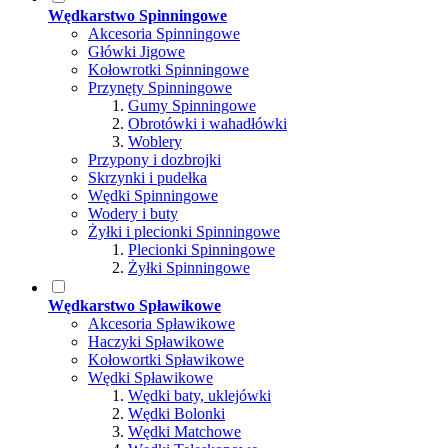
Wędkarstwo Spinningowe
Akcesoria Spinningowe
Główki Jigowe
Kołowrotki Spinningowe
Przynęty Spinningowe
Gumy Spinningowe
Obrotówki i wahadłówki
Woblery
Przypony i dozbrojki
Skrzynki i pudełka
Wędki Spinningowe
Wodery i buty
Żyłki i plecionki Spinningowe
Plecionki Spinningowe
Żyłki Spinningowe
Wędkarstwo Spławikowe
Akcesoria Spławikowe
Haczyki Spławikowe
Kołowortki Spławikowe
Wędki Spławikowe
Wędki baty, uklejówki
Wędki Bolonki
Wędki Matchowe