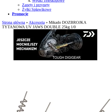
Wędki Teleskopowe
Zanęty i przynęty
Żyłki Spławikowe
Promocje
Strona główna
»
Akcesoria
»
Mikado DOZBROJKA
TYTANOWA UV JAWS DOUBLE 25kg 1/0