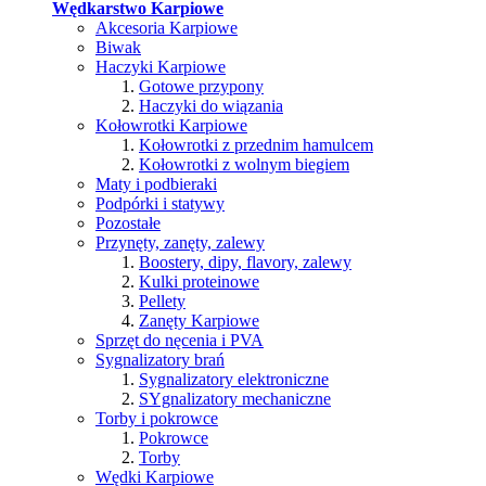
Wędkarstwo Karpiowe
Akcesoria Karpiowe
Biwak
Haczyki Karpiowe
Gotowe przypony
Haczyki do wiązania
Kołowrotki Karpiowe
Kołowrotki z przednim hamulcem
Kołowrotki z wolnym biegiem
Maty i podbieraki
Podpórki i statywy
Pozostałe
Przynęty, zanęty, zalewy
Boostery, dipy, flavory, zalewy
Kulki proteinowe
Pellety
Zanęty Karpiowe
Sprzęt do nęcenia i PVA
Sygnalizatory brań
Sygnalizatory elektroniczne
SYgnalizatory mechaniczne
Torby i pokrowce
Pokrowce
Torby
Wędki Karpiowe