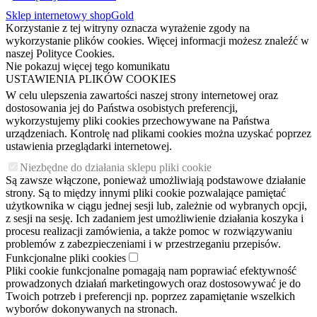
Sklep internetowy shopGold
Korzystanie z tej witryny oznacza wyrażenie zgody na
wykorzystanie plików cookies. Więcej informacji możesz znaleźć w
naszej Polityce Cookies.
Nie pokazuj więcej tego komunikatu
USTAWIENIA PLIKÓW COOKIES
W celu ulepszenia zawartości naszej strony internetowej oraz
dostosowania jej do Państwa osobistych preferencji,
wykorzystujemy pliki cookies przechowywane na Państwa
urządzeniach. Kontrolę nad plikami cookies można uzyskać poprzez
ustawienia przeglądarki internetowej.
Niezbędne do działania sklepu pliki cookie
Są zawsze włączone, ponieważ umożliwiają podstawowe działanie
strony. Są to między innymi pliki cookie pozwalające pamiętać
użytkownika w ciągu jednej sesji lub, zależnie od wybranych opcji,
z sesji na sesję. Ich zadaniem jest umożliwienie działania koszyka i
procesu realizacji zamówienia, a także pomoc w rozwiązywaniu
problemów z zabezpieczeniami i w przestrzeganiu przepisów.
Funkcjonalne pliki cookies
Pliki cookie funkcjonalne pomagają nam poprawiać efektywność
prowadzonych działań marketingowych oraz dostosowywać je do
Twoich potrzeb i preferencji np. poprzez zapamiętanie wszelkich
wyborów dokonywanych na stronach.