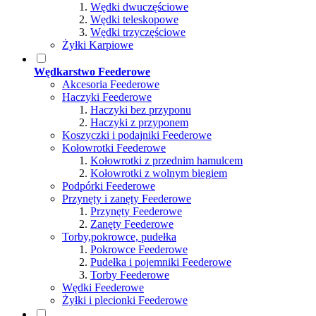
Wędki dwuczęściowe
Wędki teleskopowe
Wędki trzyczęściowe
Żyłki Karpiowe
Wędkarstwo Feederowe
Akcesoria Feederowe
Haczyki Feederowe
Haczyki bez przyponu
Haczyki z przyponem
Koszyczki i podajniki Feederowe
Kołowrotki Feederowe
Kołowrotki z przednim hamulcem
Kołowrotki z wolnym biegiem
Podpórki Feederowe
Przynęty i zanęty Feederowe
Przynęty Feederowe
Zanęty Feederowe
Torby,pokrowce, pudełka
Pokrowce Feederowe
Pudełka i pojemniki Feederowe
Torby Feederowe
Wędki Feederowe
Żyłki i plecionki Feederowe