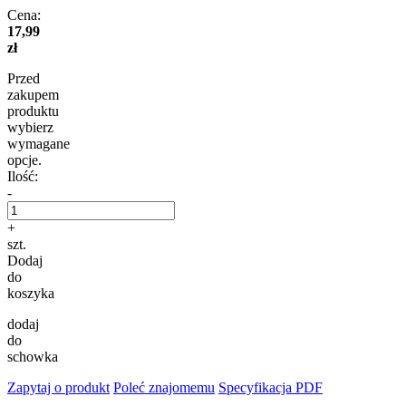
Cena:
17,99
zł
Przed
zakupem
produktu
wybierz
wymagane
opcje.
Ilość:
-
+
szt.
Dodaj
do
koszyka
dodaj
do
schowka
Zapytaj o produkt
Poleć znajomemu
Specyfikacja PDF