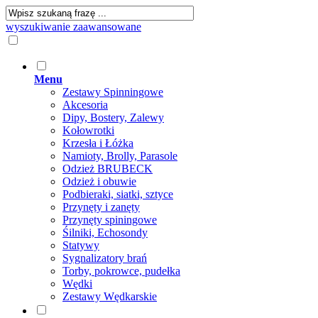
wyszukiwanie zaawansowane
Menu
Zestawy Spinningowe
Akcesoria
Dipy, Bostery, Zalewy
Kołowrotki
Krzesła i Łóżka
Namioty, Brolly, Parasole
Odzież BRUBECK
Odzież i obuwie
Podbieraki, siatki, sztyce
Przynęty i zanęty
Przynęty spiningowe
Śilniki, Echosondy
Statywy
Sygnalizatory brań
Torby, pokrowce, pudełka
Wędki
Zestawy Wędkarskie