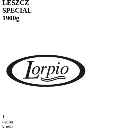
LESZCZ
SPECIAL
1900g
1
osoba
kupiła