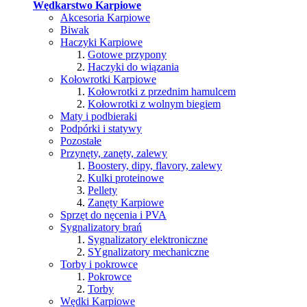
Wędkarstwo Karpiowe
Akcesoria Karpiowe
Biwak
Haczyki Karpiowe
Gotowe przypony
Haczyki do wiązania
Kołowrotki Karpiowe
Kołowrotki z przednim hamulcem
Kołowrotki z wolnym biegiem
Maty i podbieraki
Podpórki i statywy
Pozostałe
Przynęty, zanęty, zalewy
Boostery, dipy, flavory, zalewy
Kulki proteinowe
Pellety
Zanęty Karpiowe
Sprzęt do nęcenia i PVA
Sygnalizatory brań
Sygnalizatory elektroniczne
SYgnalizatory mechaniczne
Torby i pokrowce
Pokrowce
Torby
Wędki Karpiowe