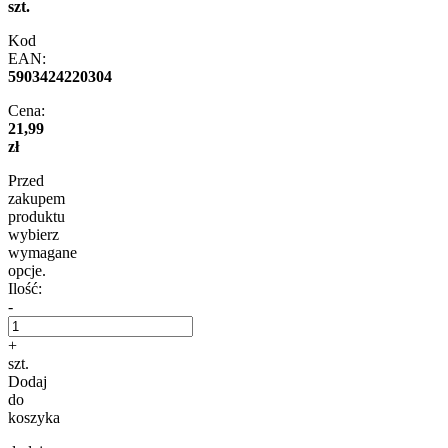
szt.
Kod
EAN:
5903424220304
Cena:
21,99
zł
Przed
zakupem
produktu
wybierz
wymagane
opcje.
Ilość:
-
+
szt.
Dodaj
do
koszyka