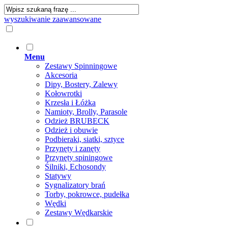
wyszukiwanie zaawansowane
Menu
Zestawy Spinningowe
Akcesoria
Dipy, Bostery, Zalewy
Kołowrotki
Krzesła i Łóżka
Namioty, Brolly, Parasole
Odzież BRUBECK
Odzież i obuwie
Podbieraki, siatki, sztyce
Przynęty i zanęty
Przynęty spiningowe
Śilniki, Echosondy
Statywy
Sygnalizatory brań
Torby, pokrowce, pudełka
Wędki
Zestawy Wędkarskie