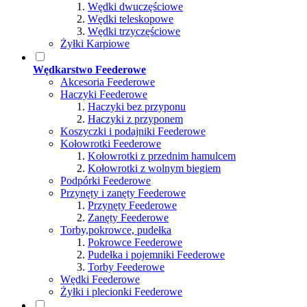
Wędki dwuczęściowe
Wędki teleskopowe
Wędki trzyczęściowe
Żyłki Karpiowe
Wędkarstwo Feederowe
Akcesoria Feederowe
Haczyki Feederowe
Haczyki bez przyponu
Haczyki z przyponem
Koszyczki i podajniki Feederowe
Kołowrotki Feederowe
Kołowrotki z przednim hamulcem
Kołowrotki z wolnym biegiem
Podpórki Feederowe
Przynęty i zanęty Feederowe
Przynęty Feederowe
Zanęty Feederowe
Torby,pokrowce, pudełka
Pokrowce Feederowe
Pudełka i pojemniki Feederowe
Torby Feederowe
Wędki Feederowe
Żyłki i plecionki Feederowe