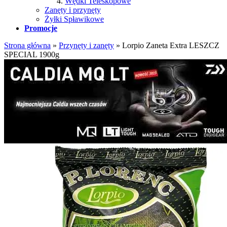
Wędki Teleskopowe
Zanęty i przynęty
Żyłki Spławikowe
Promocje
Strona główna
»
Przynęty i zanęty
»
Lorpio Zaneta Extra LESZCZ
SPECIAL 1900g