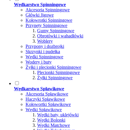
Wędkarstwo Spinningowe
Akcesoria Spinningowe
Główki Jigowe
Kołowrotki Spinningowe
Przynęty Spinningowe
Gumy Spinningowe
Obrotówki i wahadłówki
Woblery
Przypony i dozbrojki
Skrzynki i pudełka
Wędki Spinningowe
Wodery i buty
Żyłki i plecionki Spinningowe
Plecionki Spinningowe
Żyłki Spinningowe
Wędkarstwo Spławikowe
Akcesoria Spławikowe
Haczyki Spławikowe
Kołowortki Spławikowe
Wędki Spławikowe
Wędki baty, uklejówki
Wędki Bolonki
Wędki Matchowe