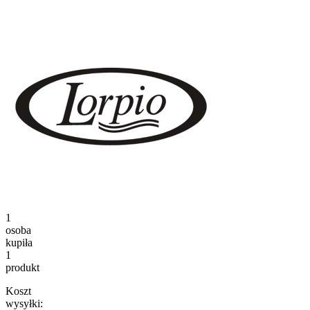
1
osoba
kupiła
1
produkt
Koszt
wysyłki: