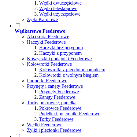
Wędki dwuczęściowe
Wędki teleskopowe
Wędki trzyczęściowe
Żyłki Karpiowe
Wędkarstwo Feederowe
Akcesoria Feederowe
Haczyki Feederowe
Haczyki bez przyponu
Haczyki z przyponem
Koszyczki i podajniki Feederowe
Kołowrotki Feederowe
Kołowrotki z przednim hamulcem
Kołowrotki z wolnym biegiem
Podpórki Feederowe
Przynęty i zanęty Feederowe
Przynęty Feederowe
Zanęty Feederowe
Torby,pokrowce, pudełka
Pokrowce Feederowe
Pudełka i pojemniki Feederowe
Torby Feederowe
Wędki Feederowe
Żyłki i plecionki Feederowe