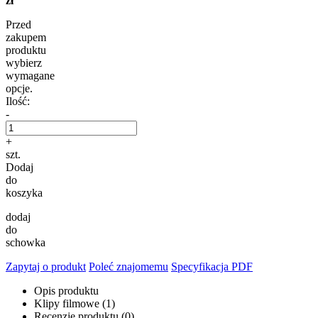
zł
Przed
zakupem
produktu
wybierz
wymagane
opcje.
Ilość:
-
+
szt.
Dodaj
do
koszyka
dodaj
do
schowka
Zapytaj o produkt
Poleć znajomemu
Specyfikacja PDF
Opis produktu
Klipy filmowe (1)
Recenzje produktu (0)