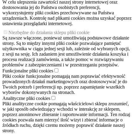
W celu ulepszenia zawartości naszej strony internetowej oraz
dostosowania jej do Państwa osobistych preferencji,
wykorzystujemy pliki cookies przechowywane na Państwa
urządzeniach. Kontrolę nad plikami cookies można uzyskać poprzez
ustawienia przeglądarki internetowej.
Niezbędne do działania sklepu pliki cookie
Są zawsze włączone, ponieważ umożliwiają podstawowe działanie
strony. Są to między innymi pliki cookie pozwalające pamiętać
użytkownika w ciągu jednej sesji lub, zależnie od wybranych opcji,
z sesji na sesję. Ich zadaniem jest umożliwienie działania koszyka i
procesu realizacji zamówienia, a także pomoc w rozwiązywaniu
problemów z zabezpieczeniami i w przestrzeganiu przepisów.
Funkcjonalne pliki cookies
Pliki cookie funkcjonalne pomagają nam poprawiać efektywność
prowadzonych działań marketingowych oraz dostosowywać je do
Twoich potrzeb i preferencji np. poprzez zapamiętanie wszelkich
wyborów dokonywanych na stronach.
Analityczne pliki cookies
Pliki analityczne cookie pomagają właścicielowi sklepu zrozumieć,
w jaki sposób odwiedzający wchodzi w interakcję ze sklepem,
poprzez anonimowe zbieranie i raportowanie informacji. Ten rodzaj
cookies pozwala nam mierzyć ilość wizyt i zbierać informacje o
źródłach ruchu, dzięki czemu możemy poprawić działanie naszej
strony.