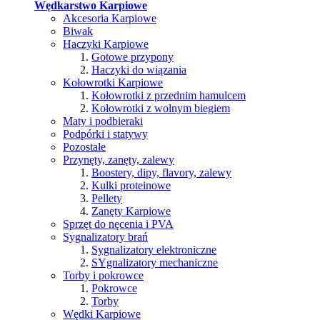
Wędkarstwo Karpiowe
Akcesoria Karpiowe
Biwak
Haczyki Karpiowe
Gotowe przypony
Haczyki do wiązania
Kołowrotki Karpiowe
Kołowrotki z przednim hamulcem
Kołowrotki z wolnym biegiem
Maty i podbieraki
Podpórki i statywy
Pozostałe
Przynęty, zanęty, zalewy
Boostery, dipy, flavory, zalewy
Kulki proteinowe
Pellety
Zanęty Karpiowe
Sprzęt do nęcenia i PVA
Sygnalizatory brań
Sygnalizatory elektroniczne
SYgnalizatory mechaniczne
Torby i pokrowce
Pokrowce
Torby
Wędki Karpiowe