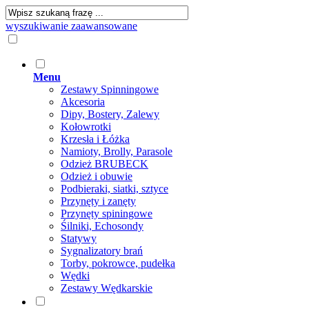
wyszukiwanie zaawansowane
Menu
Zestawy Spinningowe
Akcesoria
Dipy, Bostery, Zalewy
Kołowrotki
Krzesła i Łóżka
Namioty, Brolly, Parasole
Odzież BRUBECK
Odzież i obuwie
Podbieraki, siatki, sztyce
Przynęty i zanęty
Przynęty spiningowe
Śilniki, Echosondy
Statywy
Sygnalizatory brań
Torby, pokrowce, pudełka
Wędki
Zestawy Wędkarskie