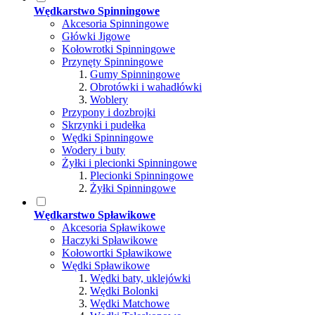
Wędkarstwo Spinningowe
Akcesoria Spinningowe
Główki Jigowe
Kołowrotki Spinningowe
Przynęty Spinningowe
Gumy Spinningowe
Obrotówki i wahadłówki
Woblery
Przypony i dozbrojki
Skrzynki i pudełka
Wędki Spinningowe
Wodery i buty
Żyłki i plecionki Spinningowe
Plecionki Spinningowe
Żyłki Spinningowe
Wędkarstwo Spławikowe
Akcesoria Spławikowe
Haczyki Spławikowe
Kołowortki Spławikowe
Wędki Spławikowe
Wędki baty, uklejówki
Wędki Bolonki
Wędki Matchowe