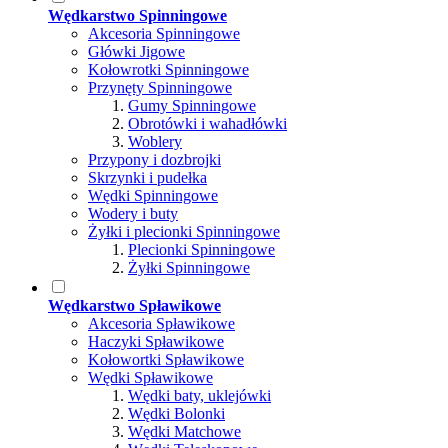
Wędkarstwo Spinningowe
Akcesoria Spinningowe
Główki Jigowe
Kołowrotki Spinningowe
Przynęty Spinningowe
Gumy Spinningowe
Obrotówki i wahadłówki
Woblery
Przypony i dozbrojki
Skrzynki i pudełka
Wędki Spinningowe
Wodery i buty
Żyłki i plecionki Spinningowe
Plecionki Spinningowe
Żyłki Spinningowe
Wędkarstwo Spławikowe
Akcesoria Spławikowe
Haczyki Spławikowe
Kołowortki Spławikowe
Wędki Spławikowe
Wędki baty, uklejówki
Wędki Bolonki
Wędki Matchowe