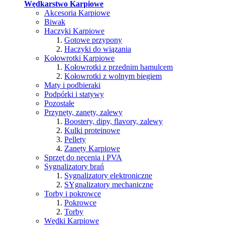
Wędkarstwo Karpiowe
Akcesoria Karpiowe
Biwak
Haczyki Karpiowe
Gotowe przypony
Haczyki do wiązania
Kołowrotki Karpiowe
Kołowrotki z przednim hamulcem
Kołowrotki z wolnym biegiem
Maty i podbieraki
Podpórki i statywy
Pozostałe
Przynęty, zanęty, zalewy
Boostery, dipy, flavory, zalewy
Kulki proteinowe
Pellety
Zanęty Karpiowe
Sprzęt do nęcenia i PVA
Sygnalizatory brań
Sygnalizatory elektroniczne
SYgnalizatory mechaniczne
Torby i pokrowce
Pokrowce
Torby
Wędki Karpiowe