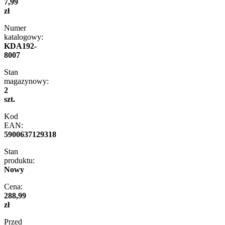
7,99
zł
Numer
katalogowy:
KDA192-
8007
Stan
magazynowy:
2
szt.
Kod
EAN:
5900637129318
Stan
produktu:
Nowy
Cena:
288,99
zł
Przed