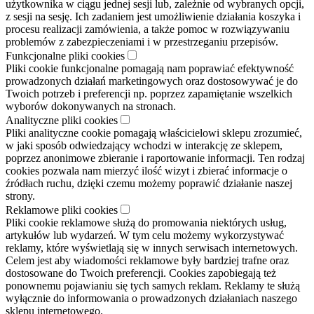
użytkownika w ciągu jednej sesji lub, zależnie od wybranych opcji,
z sesji na sesję. Ich zadaniem jest umożliwienie działania koszyka i
procesu realizacji zamówienia, a także pomoc w rozwiązywaniu
problemów z zabezpieczeniami i w przestrzeganiu przepisów.
Funkcjonalne pliki cookies
Pliki cookie funkcjonalne pomagają nam poprawiać efektywność
prowadzonych działań marketingowych oraz dostosowywać je do
Twoich potrzeb i preferencji np. poprzez zapamiętanie wszelkich
wyborów dokonywanych na stronach.
Analityczne pliki cookies
Pliki analityczne cookie pomagają właścicielowi sklepu zrozumieć,
w jaki sposób odwiedzający wchodzi w interakcję ze sklepem,
poprzez anonimowe zbieranie i raportowanie informacji. Ten rodzaj
cookies pozwala nam mierzyć ilość wizyt i zbierać informacje o
źródłach ruchu, dzięki czemu możemy poprawić działanie naszej
strony.
Reklamowe pliki cookies
Pliki cookie reklamowe służą do promowania niektórych usług,
artykułów lub wydarzeń. W tym celu możemy wykorzystywać
reklamy, które wyświetlają się w innych serwisach internetowych.
Celem jest aby wiadomości reklamowe były bardziej trafne oraz
dostosowane do Twoich preferencji. Cookies zapobiegają też
ponownemu pojawianiu się tych samych reklam. Reklamy te służą
wyłącznie do informowania o prowadzonych działaniach naszego
sklepu internetowego.