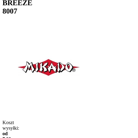
BREEZE
8007
Koszt
wysyłki:
od