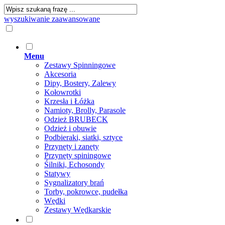
wyszukiwanie zaawansowane
Menu
Zestawy Spinningowe
Akcesoria
Dipy, Bostery, Zalewy
Kołowrotki
Krzesła i Łóżka
Namioty, Brolly, Parasole
Odzież BRUBECK
Odzież i obuwie
Podbieraki, siatki, sztyce
Przynęty i zanęty
Przynęty spiningowe
Śilniki, Echosondy
Statywy
Sygnalizatory brań
Torby, pokrowce, pudełka
Wędki
Zestawy Wędkarskie