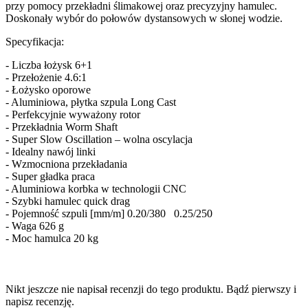
przy pomocy przekładni ślimakowej oraz precyzyjny hamulec.
Doskonały wybór do połowów dystansowych w słonej wodzie.
Specyfikacja:
- Liczba łożysk 6+1
- Przełożenie 4.6:1
- Łożysko oporowe
- Aluminiowa, płytka szpula Long Cast
- Perfekcyjnie wyważony rotor
- Przekładnia Worm Shaft
- Super Slow Oscillation – wolna oscylacja
- Idealny nawój linki
- Wzmocniona przekładania
- Super gładka praca
- Aluminiowa korbka w technologii CNC
- Szybki hamulec quick drag
- Pojemność szpuli [mm/m] 0.20/380 0.25/250
- Waga 626 g
- Moc hamulca 20 kg
Nikt jeszcze nie napisał recenzji do tego produktu. Bądź pierwszy i
napisz recenzję.