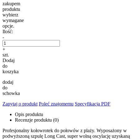
zakupem
produktu
wybierz
wymagane
opcje.
Ilość:
-
+
szt.
Dodaj
do
koszyka
dodaj
do
schowka
Zapytaj o produkt
Poleć znajomemu
Specyfikacja PDF
Opis produktu
Recenzje produktu (0)
Profesjonalny kołowrotek do połowów z plaży. Wyposażony w
podwyższoną szpulę Long Cast, super wolną oscylację uzyskaną