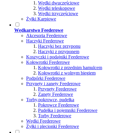
Wędki dwuczęściowe
Wędki teleskopowe
Wędki trzyczęściowe
Żyłki Karpiowe
Wędkarstwo Feederowe
Akcesoria Feederowe
Haczyki Feederowe
Haczyki bez przyponu
Haczyki z przyponem
Koszyczki i podajniki Feederowe
Kołowrotki Feederowe
Kołowrotki z przednim hamulcem
Kołowrotki z wolnym biegiem
Podpórki Feederowe
Przynęty i zanęty Feederowe
Przynęty Feederowe
Zanęty Feederowe
Torby,pokrowce, pudełka
Pokrowce Feederowe
Pudełka i pojemniki Feederowe
Torby Feederowe
Wędki Feederowe
Żyłki i plecionki Feederowe