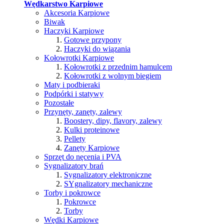
Wędkarstwo Karpiowe
Akcesoria Karpiowe
Biwak
Haczyki Karpiowe
Gotowe przypony
Haczyki do wiązania
Kołowrotki Karpiowe
Kołowrotki z przednim hamulcem
Kołowrotki z wolnym biegiem
Maty i podbieraki
Podpórki i statywy
Pozostałe
Przynęty, zanęty, zalewy
Boostery, dipy, flavory, zalewy
Kulki proteinowe
Pellety
Zanęty Karpiowe
Sprzęt do nęcenia i PVA
Sygnalizatory brań
Sygnalizatory elektroniczne
SYgnalizatory mechaniczne
Torby i pokrowce
Pokrowce
Torby
Wędki Karpiowe