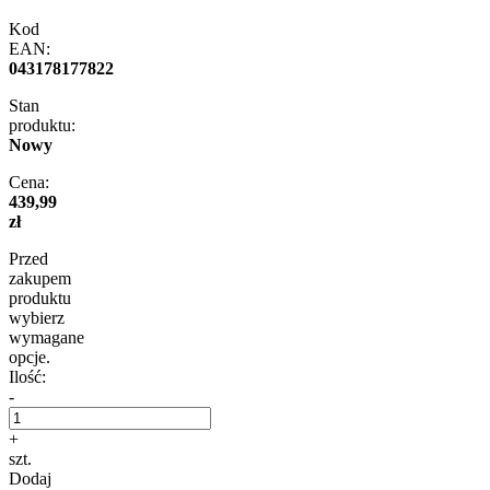
Kod
EAN:
043178177822
Stan
produktu:
Nowy
Cena:
439,99
zł
Przed
zakupem
produktu
wybierz
wymagane
opcje.
Ilość:
-
+
szt.
Dodaj