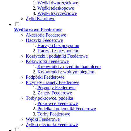
Wędki dwuczęściowe
Wędki teleskopowe
Wędki trzyczęściowe
Żyłki Karpiowe
Wędkarstwo Feederowe
Akcesoria Feederowe
Haczyki Feederowe
Haczyki bez przyponu
Haczyki z przyponem
Koszyczki i podajniki Feederowe
Kołowrotki Feederowe
Kołowrotki z przednim hamulcem
Kołowrotki z wolnym biegiem
Podpórki Feederowe
Przynęty i zanęty Feederowe
Przynęty Feederowe
Zanęty Feederowe
Torby,pokrowce, pudełka
Pokrowce Feederowe
Pudełka i pojemniki Feederowe
Torby Feederowe
Wędki Feederowe
Żyłki i plecionki Feederowe