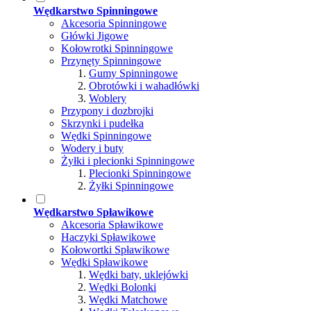
Wędkarstwo Spinningowe
Akcesoria Spinningowe
Główki Jigowe
Kołowrotki Spinningowe
Przynęty Spinningowe
Gumy Spinningowe
Obrotówki i wahadłówki
Woblery
Przypony i dozbrojki
Skrzynki i pudełka
Wędki Spinningowe
Wodery i buty
Żyłki i plecionki Spinningowe
Plecionki Spinningowe
Żyłki Spinningowe
Wędkarstwo Spławikowe
Akcesoria Spławikowe
Haczyki Spławikowe
Kołowortki Spławikowe
Wędki Spławikowe
Wędki baty, uklejówki
Wędki Bolonki
Wędki Matchowe