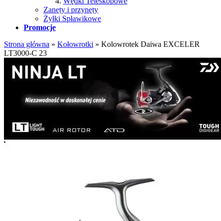
Wędki Teleskopowe
Zanęty i przynęty
Żyłki Spławikowe
Promocje
Strona główna
»
Kołowrotki
»
Kolowrotek Daiwa EXCELER
LT3000-C 23