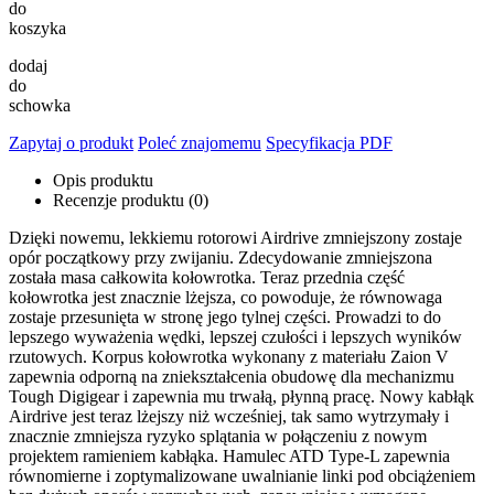
do
koszyka
dodaj
do
schowka
Zapytaj o produkt
Poleć znajomemu
Specyfikacja PDF
Opis produktu
Recenzje produktu (0)
Dzięki nowemu, lekkiemu rotorowi Airdrive zmniejszony zostaje
opór początkowy przy zwijaniu. Zdecydowanie zmniejszona
została masa całkowita kołowrotka. Teraz przednia część
kołowrotka jest znacznie lżejsza, co powoduje, że równowaga
zostaje przesunięta w stronę jego tylnej części. Prowadzi to do
lepszego wyważenia wędki, lepszej czułości i lepszych wyników
rzutowych. Korpus kołowrotka wykonany z materiału Zaion V
zapewnia odporną na zniekształcenia obudowę dla mechanizmu
Tough Digigear i zapewnia mu trwałą, płynną pracę. Nowy kabłąk
Airdrive jest teraz lżejszy niż wcześniej, tak samo wytrzymały i
znacznie zmniejsza ryzyko splątania w połączeniu z nowym
projektem ramieniem kabłąka. Hamulec ATD Type-L zapewnia
równomierne i zoptymalizowane uwalnianie linki pod obciążeniem