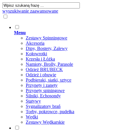
wyszukiwanie zaawansowane
Menu
Zestawy Spinningowe
Akcesoria
Dipy, Bostery, Zalewy
Kołowrotki
Krzesła i Łóżka
Namioty, Brolly, Parasole
Odzież BRUBECK
Odzież i obuwie
Podbieraki, siatki, sztyce
Przynęty i zanęty
Przynęty spiningowe
Śilniki, Echosondy
Statywy
Sygnalizatory brań
Torby, pokrowce, pudełka
Wędki
Zestawy Wędkarskie