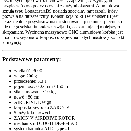
bez dużych oporów rozruchowych, zapewniając wymagane
bezpieczeństwo podczas walki z dużymi okazami. Aluminiowa
szpula typu Longcast ABS posiada specjalny rant szpuli, który
pozwala na dłuższe rzuty. Konstrukcja rolki Twistbuster III jest
teraz idealnie przystosowana do stosowania plecionek: plecionka
nie ulega ściskaniu podczas zwijania, co skutkuje jej mniejszym
skręcaniem. Wycinana maszynowo CNC aluminiowa korbka jest
mocno wkręcona w korpus, co zapewnia natychmiastowy kontakt
z przynętą.
Podstawowe parametry:
wielkość: 3000
waga: 200 g
przełożenie: 5.3:1
pojemność: 0,23 mm /
150 m
siła hamowania: 10 kg
nawój: 80 cm
AIRDRIVE Design
korpus kołowrotka ZAION V
5 łożysk kulkowych
ZAION V AIRDRIVE ROTOR
mechanizm TOUGH DIGIGEAR
system hamulca ATD Type - L