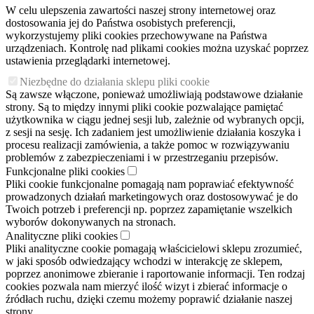
W celu ulepszenia zawartości naszej strony internetowej oraz
dostosowania jej do Państwa osobistych preferencji,
wykorzystujemy pliki cookies przechowywane na Państwa
urządzeniach. Kontrolę nad plikami cookies można uzyskać poprzez
ustawienia przeglądarki internetowej.
Niezbędne do działania sklepu pliki cookie
Są zawsze włączone, ponieważ umożliwiają podstawowe działanie
strony. Są to między innymi pliki cookie pozwalające pamiętać
użytkownika w ciągu jednej sesji lub, zależnie od wybranych opcji,
z sesji na sesję. Ich zadaniem jest umożliwienie działania koszyka i
procesu realizacji zamówienia, a także pomoc w rozwiązywaniu
problemów z zabezpieczeniami i w przestrzeganiu przepisów.
Funkcjonalne pliki cookies
Pliki cookie funkcjonalne pomagają nam poprawiać efektywność
prowadzonych działań marketingowych oraz dostosowywać je do
Twoich potrzeb i preferencji np. poprzez zapamiętanie wszelkich
wyborów dokonywanych na stronach.
Analityczne pliki cookies
Pliki analityczne cookie pomagają właścicielowi sklepu zrozumieć,
w jaki sposób odwiedzający wchodzi w interakcję ze sklepem,
poprzez anonimowe zbieranie i raportowanie informacji. Ten rodzaj
cookies pozwala nam mierzyć ilość wizyt i zbierać informacje o
źródłach ruchu, dzięki czemu możemy poprawić działanie naszej
strony.