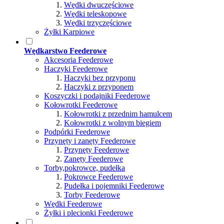
Wędki dwuczęściowe
Wędki teleskopowe
Wędki trzyczęściowe
Żyłki Karpiowe
Wędkarstwo Feederowe
Akcesoria Feederowe
Haczyki Feederowe
Haczyki bez przyponu
Haczyki z przyponem
Koszyczki i podajniki Feederowe
Kołowrotki Feederowe
Kołowrotki z przednim hamulcem
Kołowrotki z wolnym biegiem
Podpórki Feederowe
Przynęty i zanęty Feederowe
Przynęty Feederowe
Zanęty Feederowe
Torby,pokrowce, pudełka
Pokrowce Feederowe
Pudełka i pojemniki Feederowe
Torby Feederowe
Wędki Feederowe
Żyłki i plecionki Feederowe