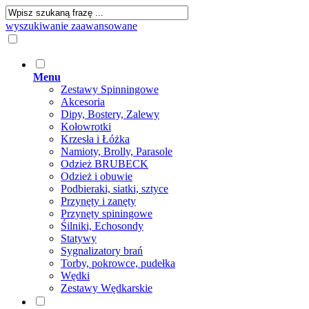
wyszukiwanie zaawansowane
Menu
Zestawy Spinningowe
Akcesoria
Dipy, Bostery, Zalewy
Kołowrotki
Krzesła i Łóżka
Namioty, Brolly, Parasole
Odzież BRUBECK
Odzież i obuwie
Podbieraki, siatki, sztyce
Przynęty i zanęty
Przynęty spiningowe
Śilniki, Echosondy
Statywy
Sygnalizatory brań
Torby, pokrowce, pudełka
Wędki
Zestawy Wędkarskie