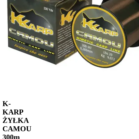
K-
KARP
ŻYŁKA
CAMOU
300m