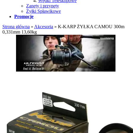
Wędki Teleskopowe
Zanęty i przynęty
Żyłki Spławikowe
Promocje
Strona główna
»
Akcesoria
»
K-KARP ŻYŁKA CAMOU 300m
0,331mm 13,60kg