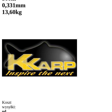
0,331mm
13,60kg
Koszt
wysyłki:
od