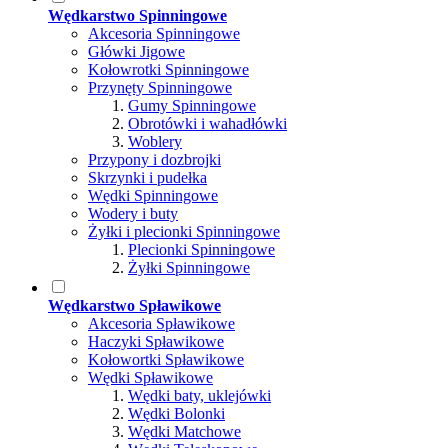
Wędkarstwo Spinningowe
Akcesoria Spinningowe
Główki Jigowe
Kołowrotki Spinningowe
Przynęty Spinningowe
Gumy Spinningowe
Obrotówki i wahadłówki
Woblery
Przypony i dozbrojki
Skrzynki i pudełka
Wędki Spinningowe
Wodery i buty
Żyłki i plecionki Spinningowe
Plecionki Spinningowe
Żyłki Spinningowe
Wędkarstwo Spławikowe
Akcesoria Spławikowe
Haczyki Spławikowe
Kołowortki Spławikowe
Wędki Spławikowe
Wędki baty, uklejówki
Wędki Bolonki
Wędki Matchowe