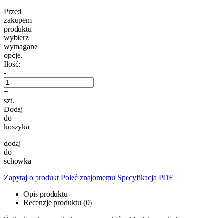
Przed
zakupem
produktu
wybierz
wymagane
opcje.
Ilość:
-
+
szt.
Dodaj
do
koszyka
dodaj
do
schowka
Zapytaj o produkt
Poleć znajomemu
Specyfikacja PDF
Opis produktu
Recenzje produktu (0)