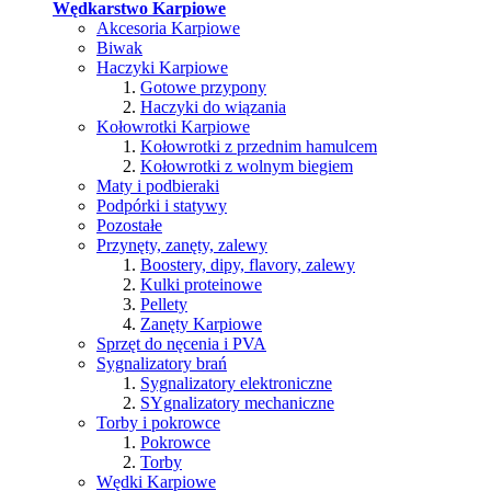
Wędkarstwo Karpiowe
Akcesoria Karpiowe
Biwak
Haczyki Karpiowe
Gotowe przypony
Haczyki do wiązania
Kołowrotki Karpiowe
Kołowrotki z przednim hamulcem
Kołowrotki z wolnym biegiem
Maty i podbieraki
Podpórki i statywy
Pozostałe
Przynęty, zanęty, zalewy
Boostery, dipy, flavory, zalewy
Kulki proteinowe
Pellety
Zanęty Karpiowe
Sprzęt do nęcenia i PVA
Sygnalizatory brań
Sygnalizatory elektroniczne
SYgnalizatory mechaniczne
Torby i pokrowce
Pokrowce
Torby
Wędki Karpiowe