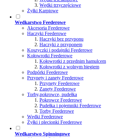
Wędki trzyczęściowe
Żyłki Karpiowe
Wędkarstwo Feederowe
Akcesoria Feederowe
Haczyki Feederowe
Haczyki bez przyponu
Haczyki z przyponem
Koszyczki i podajniki Feederowe
Kołowrotki Feederowe
Kołowrotki z przednim hamulcem
Kołowrotki z wolnym biegiem
Podpórki Feederowe
Przynęty i zanęty Feederowe
Przynęty Feederowe
Zanęty Feederowe
Torby,pokrowce, pudełka
Pokrowce Feederowe
Pudełka i pojemniki Feederowe
Torby Feederowe
Wędki Feederowe
Żyłki i plecionki Feederowe
Wędkarstwo Spinningowe