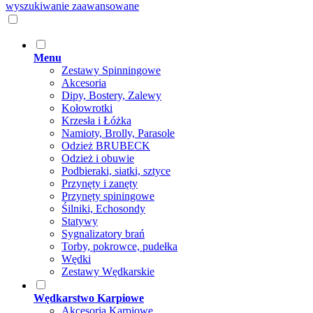
wyszukiwanie zaawansowane
Menu
Zestawy Spinningowe
Akcesoria
Dipy, Bostery, Zalewy
Kołowrotki
Krzesła i Łóżka
Namioty, Brolly, Parasole
Odzież BRUBECK
Odzież i obuwie
Podbieraki, siatki, sztyce
Przynęty i zanęty
Przynęty spiningowe
Śilniki, Echosondy
Statywy
Sygnalizatory brań
Torby, pokrowce, pudełka
Wędki
Zestawy Wędkarskie
Wędkarstwo Karpiowe
Akcesoria Karpiowe