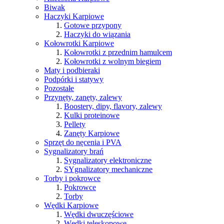
Biwak
Haczyki Karpiowe
Gotowe przypony
Haczyki do wiązania
Kołowrotki Karpiowe
Kołowrotki z przednim hamulcem
Kołowrotki z wolnym biegiem
Maty i podbieraki
Podpórki i statywy
Pozostałe
Przynęty, zanęty, zalewy
Boostery, dipy, flavory, zalewy
Kulki proteinowe
Pellety
Zanęty Karpiowe
Sprzęt do nęcenia i PVA
Sygnalizatory brań
Sygnalizatory elektroniczne
SYgnalizatory mechaniczne
Torby i pokrowce
Pokrowce
Torby
Wędki Karpiowe
Wędki dwuczęściowe
Wędki teleskopowe