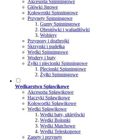
Akcesoria Spinningowe
Główki Jigowe
Kołowrotki Spinningowe
Przynęty Spinningowe
Gumy Spinningowe
Obrotówki i wahadłówki
Woblery
Przypony i dozbrojki
Skrzynki i pudełka
Wędki Spinningowe
Wodery i buty
Żyłki i plecionki Spinningowe
Plecionki Spinningowe
Żyłki Spinningowe
Wędkarstwo Spławikowe
Akcesoria Spławikowe
Haczyki Spławikowe
Kołowortki Spławikowe
Wędki Spławikowe
Wędki baty, uklejówki
Wędki Bolonki
Wędki Matchowe
Wędki Teleskopowe
Zanęty i przynęty