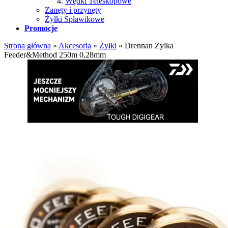
Wędki Teleskopowe
Zanęty i przynęty
Żyłki Spławikowe
Promocje
Strona główna
»
Akcesoria
»
Żyłki
»
Drennan Zylka
Feeder&Method 250m 0,28mm