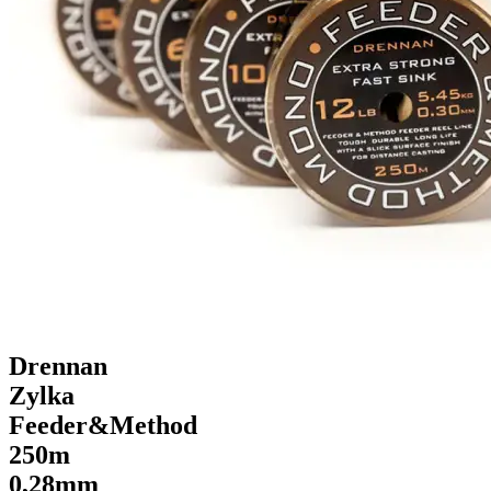
Drennan
Zylka
Feeder&Method
250m
0,28mm