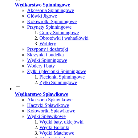
Wędkarstwo Spinningowe
Akcesoria Spinningowe
Główki Jigowe
Kołowrotki Spinningowe
Przynęty Spinningowe
Gumy Spinningowe
Obrotówki i wahadłówki
Woblery
Przypony i dozbrojki
Skrzynki i pudełka
Wędki Spinningowe
Wodery i buty
Żyłki i plecionki Spinningowe
Plecionki Spinningowe
Żyłki Spinningowe
Wędkarstwo Spławikowe
Akcesoria Spławikowe
Haczyki Spławikowe
Kołowortki Spławikowe
Wędki Spławikowe
Wędki baty, uklejówki
Wędki Bolonki
Wędki Matchowe