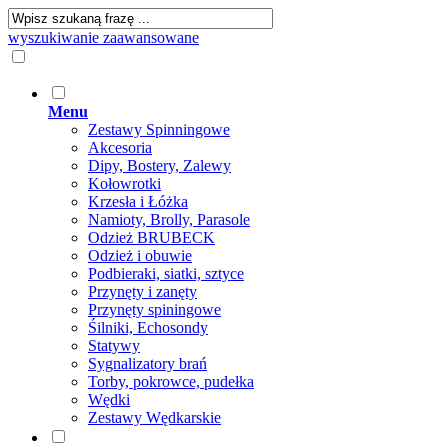
wyszukiwanie zaawansowane
Menu
Zestawy Spinningowe
Akcesoria
Dipy, Bostery, Zalewy
Kołowrotki
Krzesła i Łóżka
Namioty, Brolly, Parasole
Odzież BRUBECK
Odzież i obuwie
Podbieraki, siatki, sztyce
Przynęty i zanęty
Przynęty spiningowe
Śilniki, Echosondy
Statywy
Sygnalizatory brań
Torby, pokrowce, pudełka
Wędki
Zestawy Wędkarskie