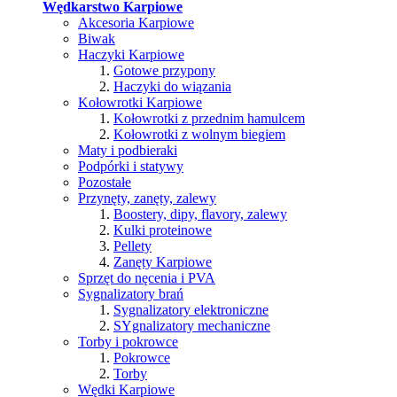
Wędkarstwo Karpiowe
Akcesoria Karpiowe
Biwak
Haczyki Karpiowe
Gotowe przypony
Haczyki do wiązania
Kołowrotki Karpiowe
Kołowrotki z przednim hamulcem
Kołowrotki z wolnym biegiem
Maty i podbieraki
Podpórki i statywy
Pozostałe
Przynęty, zanęty, zalewy
Boostery, dipy, flavory, zalewy
Kulki proteinowe
Pellety
Zanęty Karpiowe
Sprzęt do nęcenia i PVA
Sygnalizatory brań
Sygnalizatory elektroniczne
SYgnalizatory mechaniczne
Torby i pokrowce
Pokrowce
Torby
Wędki Karpiowe