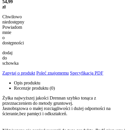
54,99
zł
Chwilowo
niedostępny
Powiadom
mnie
o
dostępności
dodaj
do
schowka
Zapytaj o produkt
Poleć znajomemu
Specyfikacja PDF
Opis produktu
Recenzje produktu (0)
Żyłka najwyższej jakości Drennan szybko tonąca z
przeznaczeniem do metody gruntowej.
Jasnobrązowa o małej rozciągliwości i dużej odporności na
ścieranie,bez pamięci i odkształceń.