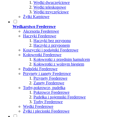
Wędki dwuczęściowe
Wędki teleskopowe
Wędki trzyczęściowe
Żyłki Karpiowe
Wędkarstwo Feederowe
Akcesoria Feederowe
Haczyki Feederowe
Haczyki bez przyponu
Haczyki z przyponem
Koszyczki i podajniki Feederowe
Kołowrotki Feederowe
Kołowrotki z przednim hamulcem
Kołowrotki z wolnym biegiem
Podpórki Feederowe
Przynęty i zanęty Feederowe
Przynęty Feederowe
Zanęty Feederowe
Torby,pokrowce, pudełka
Pokrowce Feederowe
Pudełka i pojemniki Feederowe
Torby Feederowe
Wędki Feederowe
Żyłki i plecionki Feederowe