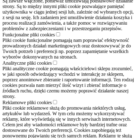
Są zawsze włączone, ponieważ umożliwiają podstawowe działanie
strony. Są to między innymi pliki cookie pozwalające pamiętać
użytkownika w ciągu jednej sesji lub, zależnie od wybranych opcji,
z sesji na sesję. Ich zadaniem jest umożliwienie działania koszyka i
procesu realizacji zamówienia, a także pomoc w rozwiązywaniu
problemów z zabezpieczeniami i w przestrzeganiu przepisów.
Funkcjonalne pliki cookies
Pliki cookie funkcjonalne pomagają nam poprawiać efektywność
prowadzonych działań marketingowych oraz dostosowywać je do
Twoich potrzeb i preferencji np. poprzez zapamiętanie wszelkich
wyborów dokonywanych na stronach.
Analityczne pliki cookies
Pliki analityczne cookie pomagają właścicielowi sklepu zrozumieć,
w jaki sposób odwiedzający wchodzi w interakcję ze sklepem,
poprzez anonimowe zbieranie i raportowanie informacji. Ten rodzaj
cookies pozwala nam mierzyć ilość wizyt i zbierać informacje o
źródłach ruchu, dzięki czemu możemy poprawić działanie naszej
strony.
Reklamowe pliki cookies
Pliki cookie reklamowe służą do promowania niektórych usług,
artykułów lub wydarzeń. W tym celu możemy wykorzystywać
reklamy, które wyświetlają się w innych serwisach internetowych.
Celem jest aby wiadomości reklamowe były bardziej trafne oraz
dostosowane do Twoich preferencji. Cookies zapobiegają też
ponownemu pojawianiu się tych samych reklam. Reklamy te służą