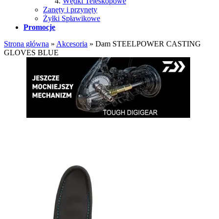
Wędki Teleskopowe
Zanęty i przynęty
Żyłki Spławikowe
Promocje
Strona główna
»
Akcesoria
»
Dam STEELPOWER CASTING
GLOVES BLUE