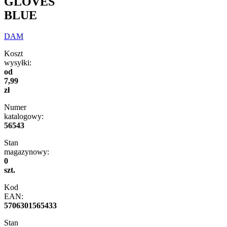
GLOVES
BLUE
DAM
Koszt
wysyłki:
od
7,99
zł
Numer
katalogowy:
56543
Stan
magazynowy:
0
szt.
Kod
EAN:
5706301565433
Stan