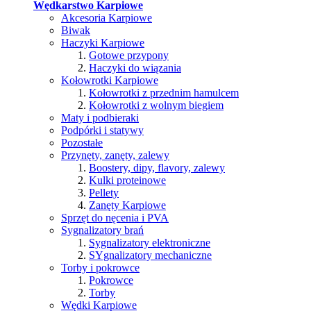
Wędkarstwo Karpiowe
Akcesoria Karpiowe
Biwak
Haczyki Karpiowe
Gotowe przypony
Haczyki do wiązania
Kołowrotki Karpiowe
Kołowrotki z przednim hamulcem
Kołowrotki z wolnym biegiem
Maty i podbieraki
Podpórki i statywy
Pozostałe
Przynęty, zanęty, zalewy
Boostery, dipy, flavory, zalewy
Kulki proteinowe
Pellety
Zanęty Karpiowe
Sprzęt do nęcenia i PVA
Sygnalizatory brań
Sygnalizatory elektroniczne
SYgnalizatory mechaniczne
Torby i pokrowce
Pokrowce
Torby
Wędki Karpiowe