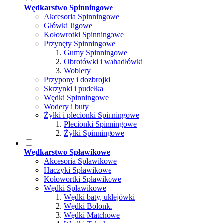
Wędkarstwo Spinningowe
Akcesoria Spinningowe
Główki Jigowe
Kołowrotki Spinningowe
Przynęty Spinningowe
Gumy Spinningowe
Obrotówki i wahadłówki
Woblery
Przypony i dozbrojki
Skrzynki i pudełka
Wędki Spinningowe
Wodery i buty
Żyłki i plecionki Spinningowe
Plecionki Spinningowe
Żyłki Spinningowe
Wędkarstwo Spławikowe
Akcesoria Spławikowe
Haczyki Spławikowe
Kołowortki Spławikowe
Wędki Spławikowe
Wędki baty, uklejówki
Wędki Bolonki
Wędki Matchowe