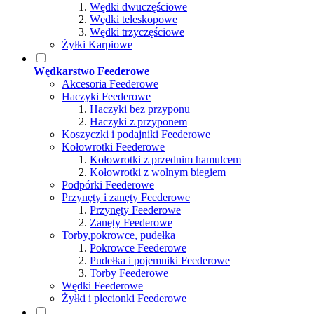
Wędki dwuczęściowe
Wędki teleskopowe
Wędki trzyczęściowe
Żyłki Karpiowe
Wędkarstwo Feederowe
Akcesoria Feederowe
Haczyki Feederowe
Haczyki bez przyponu
Haczyki z przyponem
Koszyczki i podajniki Feederowe
Kołowrotki Feederowe
Kołowrotki z przednim hamulcem
Kołowrotki z wolnym biegiem
Podpórki Feederowe
Przynęty i zanęty Feederowe
Przynęty Feederowe
Zanęty Feederowe
Torby,pokrowce, pudełka
Pokrowce Feederowe
Pudełka i pojemniki Feederowe
Torby Feederowe
Wędki Feederowe
Żyłki i plecionki Feederowe