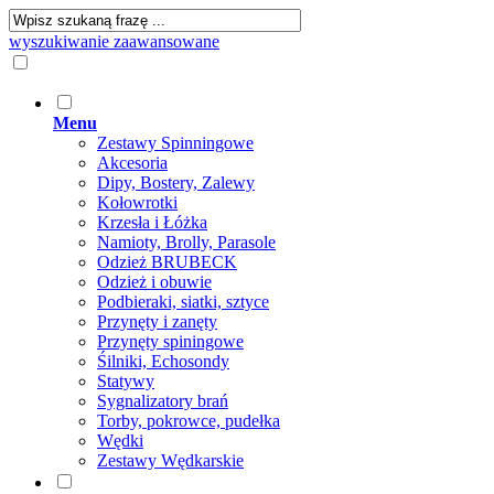
wyszukiwanie zaawansowane
Menu
Zestawy Spinningowe
Akcesoria
Dipy, Bostery, Zalewy
Kołowrotki
Krzesła i Łóżka
Namioty, Brolly, Parasole
Odzież BRUBECK
Odzież i obuwie
Podbieraki, siatki, sztyce
Przynęty i zanęty
Przynęty spiningowe
Śilniki, Echosondy
Statywy
Sygnalizatory brań
Torby, pokrowce, pudełka
Wędki
Zestawy Wędkarskie