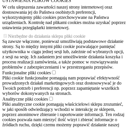
USTAWIENIA PLIKÓW COOKIES
W celu ulepszenia zawartości naszej strony internetowej oraz
dostosowania jej do Państwa osobistych preferencji,
wykorzystujemy pliki cookies przechowywane na Państwa
urządzeniach. Kontrolę nad plikami cookies można uzyskać poprzez
ustawienia przeglądarki internetowej.
Niezbędne do działania sklepu pliki cookie
Są zawsze włączone, ponieważ umożliwiają podstawowe działanie
strony. Są to między innymi pliki cookie pozwalające pamiętać
użytkownika w ciągu jednej sesji lub, zależnie od wybranych opcji,
z sesji na sesję. Ich zadaniem jest umożliwienie działania koszyka i
procesu realizacji zamówienia, a także pomoc w rozwiązywaniu
problemów z zabezpieczeniami i w przestrzeganiu przepisów.
Funkcjonalne pliki cookies
Pliki cookie funkcjonalne pomagają nam poprawiać efektywność
prowadzonych działań marketingowych oraz dostosowywać je do
Twoich potrzeb i preferencji np. poprzez zapamiętanie wszelkich
wyborów dokonywanych na stronach.
Analityczne pliki cookies
Pliki analityczne cookie pomagają właścicielowi sklepu zrozumieć,
w jaki sposób odwiedzający wchodzi w interakcję ze sklepem,
poprzez anonimowe zbieranie i raportowanie informacji. Ten rodzaj
cookies pozwala nam mierzyć ilość wizyt i zbierać informacje o
źródłach ruchu, dzięki czemu możemy poprawić działanie naszej