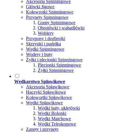
Akcesoria Spinningowe
Główki Jigowe
Kołowrotki Spinningowe
Przynęty Spinningowe
Gumy Spinningowe
Obrotówki i wahadłówki
Woblery
Przypony i dozbrojki
Skrzynki i pudełka
Wędki Spinningowe
Wodery i buty
Żyłki i plecionki Spinningowe
Plecionki Spinningowe
Żyłki Spinningowe
Wędkarstwo Spławikowe
Akcesoria Spławikowe
Haczyki Spławikowe
Kołowortki Spławikowe
Wędki Spławikowe
Wędki baty, uklejówki
Wędki Bolonki
Wędki Matchowe
Wędki Teleskopowe
Zanęty i przynęty