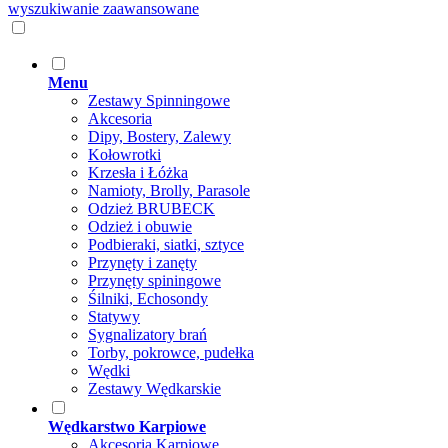
wyszukiwanie zaawansowane
Menu
Zestawy Spinningowe
Akcesoria
Dipy, Bostery, Zalewy
Kołowrotki
Krzesła i Łóżka
Namioty, Brolly, Parasole
Odzież BRUBECK
Odzież i obuwie
Podbieraki, siatki, sztyce
Przynęty i zanęty
Przynęty spiningowe
Śilniki, Echosondy
Statywy
Sygnalizatory brań
Torby, pokrowce, pudełka
Wędki
Zestawy Wędkarskie
Wędkarstwo Karpiowe
Akcesoria Karpiowe