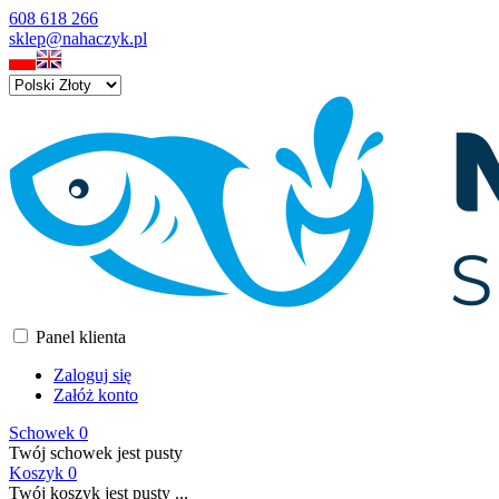
608 618 266
sklep@nahaczyk.pl
Panel klienta
Zaloguj się
Załóż konto
Schowek
0
Twój schowek jest pusty
Koszyk
0
Twój koszyk jest pusty ...