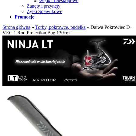
Wędki Teleskopowe
Zanęty i przynęty
Żyłki Spławikowe
Promocje
Strona główna
»
Torby, pokrowce, pudełka
»
Daiwa Pokrowiec D-
VEC 1 Rod Protection Bag 130cm