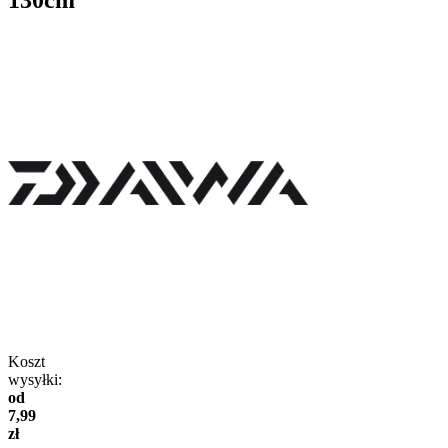
Koszt
wysyłki:
od
7,99
zł