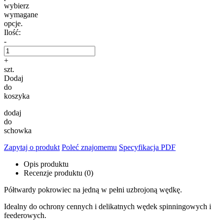
wybierz
wymagane
opcje.
Ilość:
-
+
szt.
Dodaj
do
koszyka
dodaj
do
schowka
Zapytaj o produkt
Poleć znajomemu
Specyfikacja PDF
Opis produktu
Recenzje produktu (0)
Półtwardy pokrowiec na jedną w pełni uzbrojoną wędkę.
Idealny do ochrony cennych i delikatnych wędek spinningowych i
feederowych.