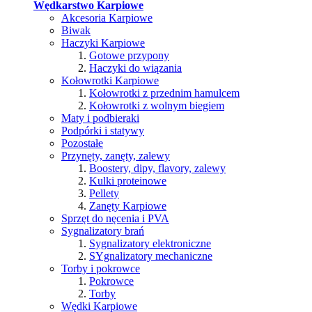
Wędkarstwo Karpiowe
Akcesoria Karpiowe
Biwak
Haczyki Karpiowe
Gotowe przypony
Haczyki do wiązania
Kołowrotki Karpiowe
Kołowrotki z przednim hamulcem
Kołowrotki z wolnym biegiem
Maty i podbieraki
Podpórki i statywy
Pozostałe
Przynęty, zanęty, zalewy
Boostery, dipy, flavory, zalewy
Kulki proteinowe
Pellety
Zanęty Karpiowe
Sprzęt do nęcenia i PVA
Sygnalizatory brań
Sygnalizatory elektroniczne
SYgnalizatory mechaniczne
Torby i pokrowce
Pokrowce
Torby
Wędki Karpiowe