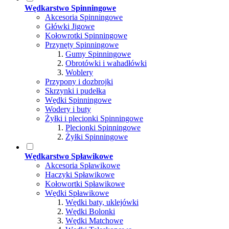
Wędkarstwo Spinningowe
Akcesoria Spinningowe
Główki Jigowe
Kołowrotki Spinningowe
Przynęty Spinningowe
Gumy Spinningowe
Obrotówki i wahadłówki
Woblery
Przypony i dozbrojki
Skrzynki i pudełka
Wędki Spinningowe
Wodery i buty
Żyłki i plecionki Spinningowe
Plecionki Spinningowe
Żyłki Spinningowe
Wędkarstwo Spławikowe
Akcesoria Spławikowe
Haczyki Spławikowe
Kołowortki Spławikowe
Wędki Spławikowe
Wędki baty, uklejówki
Wędki Bolonki
Wędki Matchowe