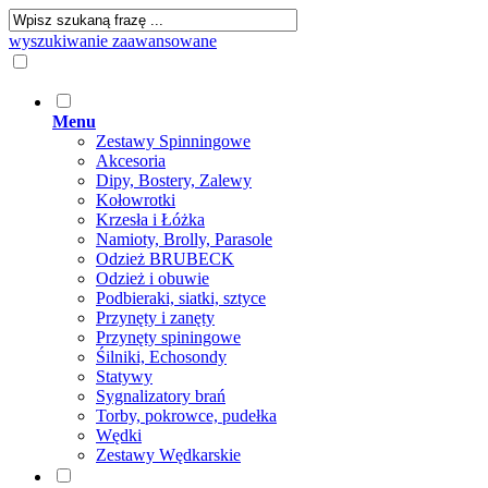
wyszukiwanie zaawansowane
Menu
Zestawy Spinningowe
Akcesoria
Dipy, Bostery, Zalewy
Kołowrotki
Krzesła i Łóżka
Namioty, Brolly, Parasole
Odzież BRUBECK
Odzież i obuwie
Podbieraki, siatki, sztyce
Przynęty i zanęty
Przynęty spiningowe
Śilniki, Echosondy
Statywy
Sygnalizatory brań
Torby, pokrowce, pudełka
Wędki
Zestawy Wędkarskie