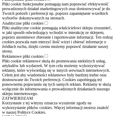
Pliki cookie funkcjonalne pomagają nam poprawiać efektywność
prowadzonych działań marketingowych oraz dostosowywać je do
Twoich potrzeb i preferencji np. poprzez zapamiętanie wszelkich
wyborów dokonywanych na stronach.
Analityczne pliki cookies
Pliki analityczne cookie pomagają właścicielowi sklepu zrozumieć,
w jaki sposób odwiedzający wchodzi w interakcję ze sklepem,
poprzez anonimowe zbieranie i raportowanie informacji. Ten rodzaj
cookies pozwala nam mierzyć ilość wizyt i zbierać informacje o
źródłach ruchu, dzięki czemu możemy poprawić działanie naszej
strony.
Reklamowe pliki cookies
Pliki cookie reklamowe służą do promowania niektórych usług,
artykułów lub wydarzeń. W tym celu możemy wykorzystywać
reklamy, które wyświetlają się w innych serwisach internetowych.
Celem jest aby wiadomości reklamowe były bardziej trafne oraz
dostosowane do Twoich preferencji. Cookies zapobiegają też
ponownemu pojawianiu się tych samych reklam. Reklamy te służą
wyłącznie do informowania o prowadzonych działaniach naszego
sklepu internetowego.
ZATWIERDZAM
Korzystanie z tej witryny oznacza wyrażenie zgody na
wykorzystanie plików cookies. Więcej informacji możesz znaleźć
w naszej Polityce Cookies.