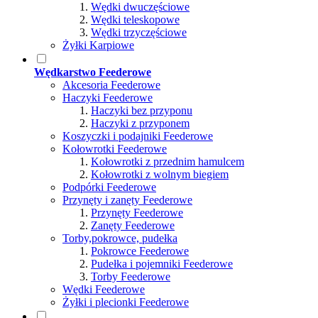
Wędki dwuczęściowe
Wędki teleskopowe
Wędki trzyczęściowe
Żyłki Karpiowe
Wędkarstwo Feederowe
Akcesoria Feederowe
Haczyki Feederowe
Haczyki bez przyponu
Haczyki z przyponem
Koszyczki i podajniki Feederowe
Kołowrotki Feederowe
Kołowrotki z przednim hamulcem
Kołowrotki z wolnym biegiem
Podpórki Feederowe
Przynęty i zanęty Feederowe
Przynęty Feederowe
Zanęty Feederowe
Torby,pokrowce, pudełka
Pokrowce Feederowe
Pudełka i pojemniki Feederowe
Torby Feederowe
Wędki Feederowe
Żyłki i plecionki Feederowe