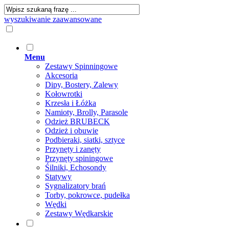
wyszukiwanie zaawansowane
Menu
Zestawy Spinningowe
Akcesoria
Dipy, Bostery, Zalewy
Kołowrotki
Krzesła i Łóżka
Namioty, Brolly, Parasole
Odzież BRUBECK
Odzież i obuwie
Podbieraki, siatki, sztyce
Przynęty i zanęty
Przynęty spiningowe
Śilniki, Echosondy
Statywy
Sygnalizatory brań
Torby, pokrowce, pudełka
Wędki
Zestawy Wędkarskie