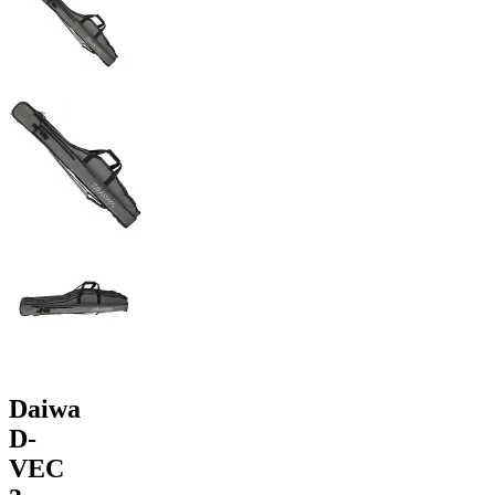
Daiwa
D-
VEC