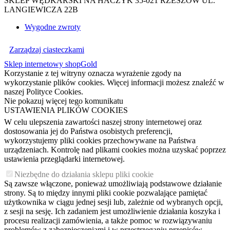
SKLEP WĘDKARSKI NA HACZYK 35-021 RZESZÓW UL.
LANGIEWICZA 22B
Wygodne zwroty
Zarządzaj ciasteczkami
Sklep internetowy shopGold
Korzystanie z tej witryny oznacza wyrażenie zgody na
wykorzystanie plików cookies. Więcej informacji możesz znaleźć w
naszej Polityce Cookies.
Nie pokazuj więcej tego komunikatu
USTAWIENIA PLIKÓW COOKIES
W celu ulepszenia zawartości naszej strony internetowej oraz
dostosowania jej do Państwa osobistych preferencji,
wykorzystujemy pliki cookies przechowywane na Państwa
urządzeniach. Kontrolę nad plikami cookies można uzyskać poprzez
ustawienia przeglądarki internetowej.
Niezbędne do działania sklepu pliki cookie
Są zawsze włączone, ponieważ umożliwiają podstawowe działanie
strony. Są to między innymi pliki cookie pozwalające pamiętać
użytkownika w ciągu jednej sesji lub, zależnie od wybranych opcji,
z sesji na sesję. Ich zadaniem jest umożliwienie działania koszyka i
procesu realizacji zamówienia, a także pomoc w rozwiązywaniu
problemów z zabezpieczeniami i w przestrzeganiu przepisów.