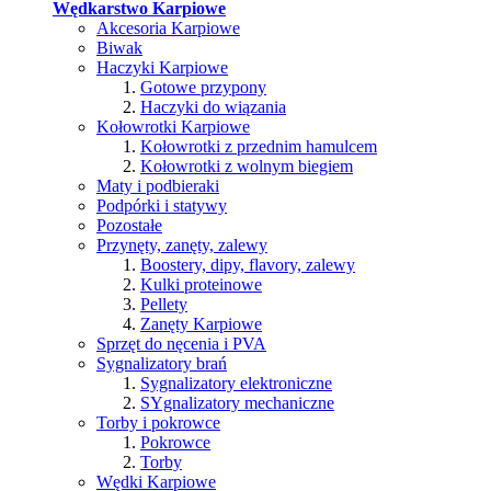
Wędkarstwo Karpiowe
Akcesoria Karpiowe
Biwak
Haczyki Karpiowe
Gotowe przypony
Haczyki do wiązania
Kołowrotki Karpiowe
Kołowrotki z przednim hamulcem
Kołowrotki z wolnym biegiem
Maty i podbieraki
Podpórki i statywy
Pozostałe
Przynęty, zanęty, zalewy
Boostery, dipy, flavory, zalewy
Kulki proteinowe
Pellety
Zanęty Karpiowe
Sprzęt do nęcenia i PVA
Sygnalizatory brań
Sygnalizatory elektroniczne
SYgnalizatory mechaniczne
Torby i pokrowce
Pokrowce
Torby
Wędki Karpiowe