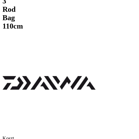
3
Rod
Bag
110cm
Koszt