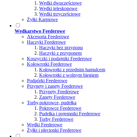
Wędki dwuczęściowe
Wędki teleskopowe
Wędki trzyczęściowe
Żyłki Karpiowe
Wędkarstwo Feederowe
Akcesoria Feederowe
Haczyki Feederowe
Haczyki bez przyponu
Haczyki z przyponem
Koszyczki i podajniki Feederowe
Kołowrotki Feederowe
Kołowrotki z przednim hamulcem
Kołowrotki z wolnym biegiem
Podpórki Feederowe
Przynęty i zanęty Feederowe
Przynęty Feederowe
Zanęty Feederowe
Torby,pokrowce, pudełka
Pokrowce Feederowe
Pudełka i pojemniki Feederowe
Torby Feederowe
Wędki Feederowe
Żyłki i plecionki Feederowe