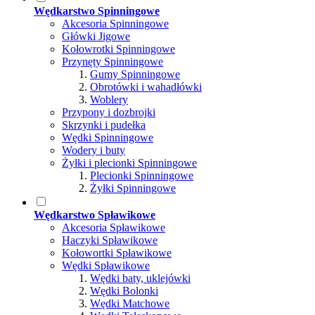
Wędkarstwo Spinningowe
Akcesoria Spinningowe
Główki Jigowe
Kołowrotki Spinningowe
Przynęty Spinningowe
Gumy Spinningowe
Obrotówki i wahadłówki
Woblery
Przypony i dozbrojki
Skrzynki i pudełka
Wędki Spinningowe
Wodery i buty
Żyłki i plecionki Spinningowe
Plecionki Spinningowe
Żyłki Spinningowe
Wędkarstwo Spławikowe
Akcesoria Spławikowe
Haczyki Spławikowe
Kołowortki Spławikowe
Wędki Spławikowe
Wędki baty, uklejówki
Wędki Bolonki
Wędki Matchowe