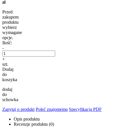
zł
Przed
zakupem
produktu
wybierz
wymagane
opcje.
Ilość:
-
+
szt.
Dodaj
do
koszyka
dodaj
do
schowka
Zapytaj o produkt
Poleć znajomemu
Specyfikacja PDF
Opis produktu
Recenzje produktu (0)