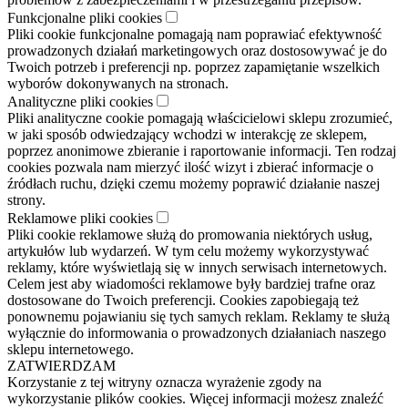
Funkcjonalne pliki cookies
Pliki cookie funkcjonalne pomagają nam poprawiać efektywność
prowadzonych działań marketingowych oraz dostosowywać je do
Twoich potrzeb i preferencji np. poprzez zapamiętanie wszelkich
wyborów dokonywanych na stronach.
Analityczne pliki cookies
Pliki analityczne cookie pomagają właścicielowi sklepu zrozumieć,
w jaki sposób odwiedzający wchodzi w interakcję ze sklepem,
poprzez anonimowe zbieranie i raportowanie informacji. Ten rodzaj
cookies pozwala nam mierzyć ilość wizyt i zbierać informacje o
źródłach ruchu, dzięki czemu możemy poprawić działanie naszej
strony.
Reklamowe pliki cookies
Pliki cookie reklamowe służą do promowania niektórych usług,
artykułów lub wydarzeń. W tym celu możemy wykorzystywać
reklamy, które wyświetlają się w innych serwisach internetowych.
Celem jest aby wiadomości reklamowe były bardziej trafne oraz
dostosowane do Twoich preferencji. Cookies zapobiegają też
ponownemu pojawianiu się tych samych reklam. Reklamy te służą
wyłącznie do informowania o prowadzonych działaniach naszego
sklepu internetowego.
ZATWIERDZAM
Korzystanie z tej witryny oznacza wyrażenie zgody na
wykorzystanie plików cookies. Więcej informacji możesz znaleźć