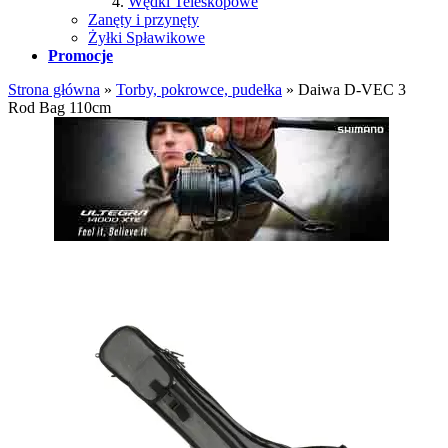
Wędki Teleskopowe
Zanęty i przynęty
Żyłki Spławikowe
Promocje
Strona główna
»
Torby, pokrowce, pudełka
»
Daiwa D-VEC 3
Rod Bag 110cm