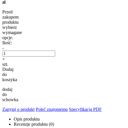
zł
Przed
zakupem
produktu
wybierz
wymagane
opcje.
Ilość:
-
+
szt.
Dodaj
do
koszyka
dodaj
do
schowka
Zapytaj o produkt
Poleć znajomemu
Specyfikacja PDF
Opis produktu
Recenzje produktu (0)