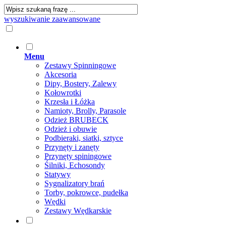
wyszukiwanie zaawansowane
Menu
Zestawy Spinningowe
Akcesoria
Dipy, Bostery, Zalewy
Kołowrotki
Krzesła i Łóżka
Namioty, Brolly, Parasole
Odzież BRUBECK
Odzież i obuwie
Podbieraki, siatki, sztyce
Przynęty i zanęty
Przynęty spiningowe
Śilniki, Echosondy
Statywy
Sygnalizatory brań
Torby, pokrowce, pudełka
Wędki
Zestawy Wędkarskie