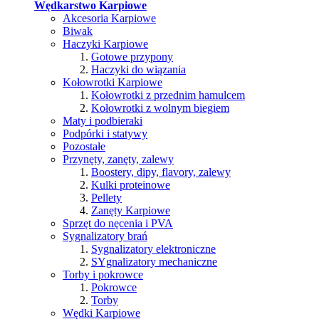
Wędkarstwo Karpiowe
Akcesoria Karpiowe
Biwak
Haczyki Karpiowe
Gotowe przypony
Haczyki do wiązania
Kołowrotki Karpiowe
Kołowrotki z przednim hamulcem
Kołowrotki z wolnym biegiem
Maty i podbieraki
Podpórki i statywy
Pozostałe
Przynęty, zanęty, zalewy
Boostery, dipy, flavory, zalewy
Kulki proteinowe
Pellety
Zanęty Karpiowe
Sprzęt do nęcenia i PVA
Sygnalizatory brań
Sygnalizatory elektroniczne
SYgnalizatory mechaniczne
Torby i pokrowce
Pokrowce
Torby
Wędki Karpiowe