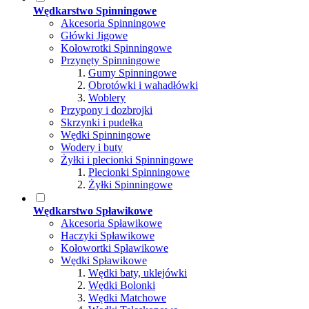
Wędkarstwo Spinningowe
Akcesoria Spinningowe
Główki Jigowe
Kołowrotki Spinningowe
Przynęty Spinningowe
Gumy Spinningowe
Obrotówki i wahadłówki
Woblery
Przypony i dozbrojki
Skrzynki i pudełka
Wędki Spinningowe
Wodery i buty
Żyłki i plecionki Spinningowe
Plecionki Spinningowe
Żyłki Spinningowe
Wędkarstwo Spławikowe
Akcesoria Spławikowe
Haczyki Spławikowe
Kołowortki Spławikowe
Wędki Spławikowe
Wędki baty, uklejówki
Wędki Bolonki
Wędki Matchowe