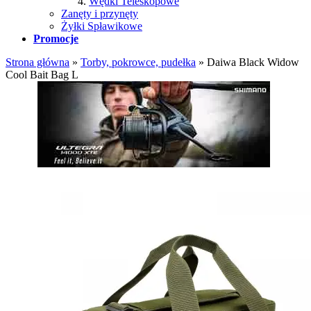
Wędki Teleskopowe
Zanęty i przynęty
Żyłki Spławikowe
Promocje
Strona główna
»
Torby, pokrowce, pudełka
»
Daiwa Black Widow
Cool Bait Bag L