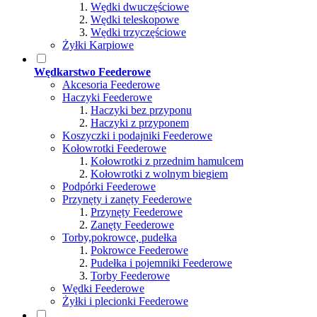
Wędki dwuczęściowe
Wędki teleskopowe
Wędki trzyczęściowe
Żyłki Karpiowe
Wędkarstwo Feederowe
Akcesoria Feederowe
Haczyki Feederowe
Haczyki bez przyponu
Haczyki z przyponem
Koszyczki i podajniki Feederowe
Kołowrotki Feederowe
Kołowrotki z przednim hamulcem
Kołowrotki z wolnym biegiem
Podpórki Feederowe
Przynęty i zanęty Feederowe
Przynęty Feederowe
Zanęty Feederowe
Torby,pokrowce, pudełka
Pokrowce Feederowe
Pudełka i pojemniki Feederowe
Torby Feederowe
Wędki Feederowe
Żyłki i plecionki Feederowe