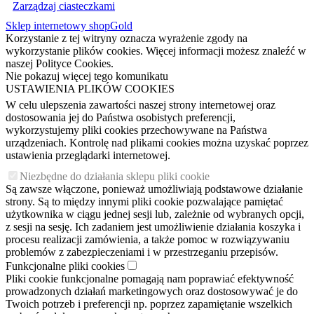
Zarządzaj ciasteczkami
Sklep internetowy shopGold
Korzystanie z tej witryny oznacza wyrażenie zgody na
wykorzystanie plików cookies. Więcej informacji możesz znaleźć w
naszej Polityce Cookies.
Nie pokazuj więcej tego komunikatu
USTAWIENIA PLIKÓW COOKIES
W celu ulepszenia zawartości naszej strony internetowej oraz
dostosowania jej do Państwa osobistych preferencji,
wykorzystujemy pliki cookies przechowywane na Państwa
urządzeniach. Kontrolę nad plikami cookies można uzyskać poprzez
ustawienia przeglądarki internetowej.
Niezbędne do działania sklepu pliki cookie
Są zawsze włączone, ponieważ umożliwiają podstawowe działanie
strony. Są to między innymi pliki cookie pozwalające pamiętać
użytkownika w ciągu jednej sesji lub, zależnie od wybranych opcji,
z sesji na sesję. Ich zadaniem jest umożliwienie działania koszyka i
procesu realizacji zamówienia, a także pomoc w rozwiązywaniu
problemów z zabezpieczeniami i w przestrzeganiu przepisów.
Funkcjonalne pliki cookies
Pliki cookie funkcjonalne pomagają nam poprawiać efektywność
prowadzonych działań marketingowych oraz dostosowywać je do
Twoich potrzeb i preferencji np. poprzez zapamiętanie wszelkich