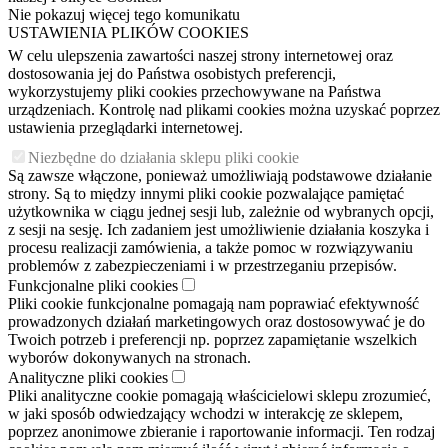
Nie pokazuj więcej tego komunikatu
USTAWIENIA PLIKÓW COOKIES
W celu ulepszenia zawartości naszej strony internetowej oraz
dostosowania jej do Państwa osobistych preferencji,
wykorzystujemy pliki cookies przechowywane na Państwa
urządzeniach. Kontrolę nad plikami cookies można uzyskać poprzez
ustawienia przeglądarki internetowej.
Niezbędne do działania sklepu pliki cookie
Są zawsze włączone, ponieważ umożliwiają podstawowe działanie
strony. Są to między innymi pliki cookie pozwalające pamiętać
użytkownika w ciągu jednej sesji lub, zależnie od wybranych opcji,
z sesji na sesję. Ich zadaniem jest umożliwienie działania koszyka i
procesu realizacji zamówienia, a także pomoc w rozwiązywaniu
problemów z zabezpieczeniami i w przestrzeganiu przepisów.
Funkcjonalne pliki cookies
Pliki cookie funkcjonalne pomagają nam poprawiać efektywność
prowadzonych działań marketingowych oraz dostosowywać je do
Twoich potrzeb i preferencji np. poprzez zapamiętanie wszelkich
wyborów dokonywanych na stronach.
Analityczne pliki cookies
Pliki analityczne cookie pomagają właścicielowi sklepu zrozumieć,
w jaki sposób odwiedzający wchodzi w interakcję ze sklepem,
poprzez anonimowe zbieranie i raportowanie informacji. Ten rodzaj