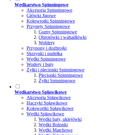
Wędkarstwo Spinningowe
Akcesoria Spinningowe
Główki Jigowe
Kołowrotki Spinningowe
Przynęty Spinningowe
Gumy Spinningowe
Obrotówki i wahadłówki
Woblery
Przypony i dozbrojki
Skrzynki i pudełka
Wędki Spinningowe
Wodery i buty
Żyłki i plecionki Spinningowe
Plecionki Spinningowe
Żyłki Spinningowe
Wędkarstwo Spławikowe
Akcesoria Spławikowe
Haczyki Spławikowe
Kołowortki Spławikowe
Wędki Spławikowe
Wędki baty, uklejówki
Wędki Bolonki
Wędki Matchowe