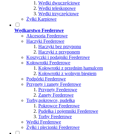
Wędki dwuczęściowe
Wędki teleskopowe
Wędki trzyczęściowe
Żyłki Karpiowe
Wędkarstwo Feederowe
Akcesoria Feederowe
Haczyki Feederowe
Haczyki bez przyponu
Haczyki z przyponem
Koszyczki i podajniki Feederowe
Kołowrotki Feederowe
Kołowrotki z przednim hamulcem
Kołowrotki z wolnym biegiem
Podpórki Feederowe
Przynęty i zanęty Feederowe
Przynęty Feederowe
Zanęty Feederowe
Torby,pokrowce, pudełka
Pokrowce Feederowe
Pudełka i pojemniki Feederowe
Torby Feederowe
Wędki Feederowe
Żyłki i plecionki Feederowe