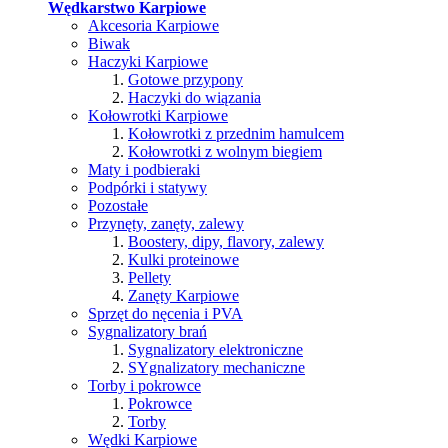
Wędkarstwo Karpiowe
Akcesoria Karpiowe
Biwak
Haczyki Karpiowe
Gotowe przypony
Haczyki do wiązania
Kołowrotki Karpiowe
Kołowrotki z przednim hamulcem
Kołowrotki z wolnym biegiem
Maty i podbieraki
Podpórki i statywy
Pozostałe
Przynęty, zanęty, zalewy
Boostery, dipy, flavory, zalewy
Kulki proteinowe
Pellety
Zanęty Karpiowe
Sprzęt do nęcenia i PVA
Sygnalizatory brań
Sygnalizatory elektroniczne
SYgnalizatory mechaniczne
Torby i pokrowce
Pokrowce
Torby
Wędki Karpiowe