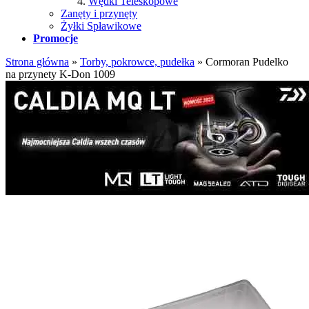
Wędki Teleskopowe
Zanęty i przynęty
Żyłki Spławikowe
Promocje
Strona główna
»
Torby, pokrowce, pudełka
»
Cormoran Pudelko
na przynety K-Don 1009