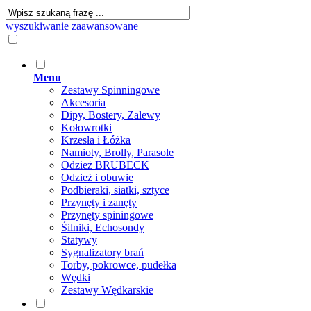
wyszukiwanie zaawansowane
Menu
Zestawy Spinningowe
Akcesoria
Dipy, Bostery, Zalewy
Kołowrotki
Krzesła i Łóżka
Namioty, Brolly, Parasole
Odzież BRUBECK
Odzież i obuwie
Podbieraki, siatki, sztyce
Przynęty i zanęty
Przynęty spiningowe
Śilniki, Echosondy
Statywy
Sygnalizatory brań
Torby, pokrowce, pudełka
Wędki
Zestawy Wędkarskie