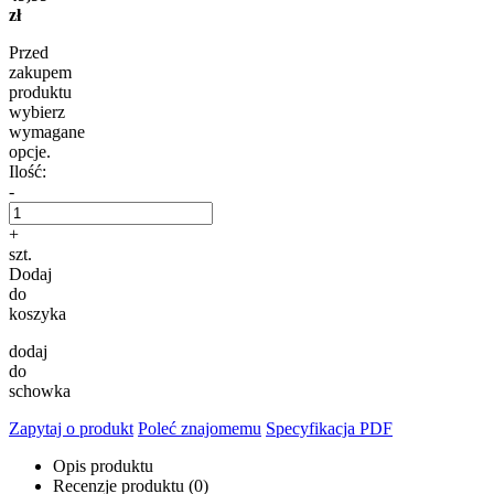
zł
Przed
zakupem
produktu
wybierz
wymagane
opcje.
Ilość:
-
+
szt.
Dodaj
do
koszyka
dodaj
do
schowka
Zapytaj o produkt
Poleć znajomemu
Specyfikacja PDF
Opis produktu
Recenzje produktu (0)