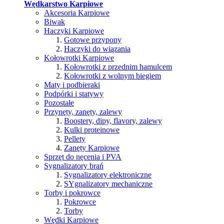
Wędkarstwo Karpiowe
Akcesoria Karpiowe
Biwak
Haczyki Karpiowe
Gotowe przypony
Haczyki do wiązania
Kołowrotki Karpiowe
Kołowrotki z przednim hamulcem
Kołowrotki z wolnym biegiem
Maty i podbieraki
Podpórki i statywy
Pozostałe
Przynęty, zanęty, zalewy
Boostery, dipy, flavory, zalewy
Kulki proteinowe
Pellety
Zanęty Karpiowe
Sprzęt do nęcenia i PVA
Sygnalizatory brań
Sygnalizatory elektroniczne
SYgnalizatory mechaniczne
Torby i pokrowce
Pokrowce
Torby
Wędki Karpiowe