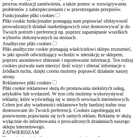
procesu realizacji zamówienia, a także pomoc w rozwiązywaniu
problemów z zabezpieczeniami i w przestrzeganiu przepisów.
Funkcjonalne pliki cookies
Pliki cookie funkcjonalne pomagają nam poprawiać efektywność
prowadzonych działań marketingowych oraz dostosowywać je do
Twoich potrzeb i preferencji np. poprzez zapamiętanie wszelkich
wyborów dokonywanych na stronach.
Analityczne pliki cookies
Pliki analityczne cookie pomagają właścicielowi sklepu zrozumieć,
w jaki sposób odwiedzający wchodzi w interakcję ze sklepem,
poprzez anonimowe zbieranie i raportowanie informacji. Ten rodzaj
cookies pozwala nam mierzyć ilość wizyt i zbierać informacje o
źródłach ruchu, dzięki czemu możemy poprawić działanie naszej
strony.
Reklamowe pliki cookies
Pliki cookie reklamowe służą do promowania niektórych usług,
artykułów lub wydarzeń. W tym celu możemy wykorzystywać
reklamy, które wyświetlają się w innych serwisach internetowych.
Celem jest aby wiadomości reklamowe były bardziej trafne oraz
dostosowane do Twoich preferencji. Cookies zapobiegają też
ponownemu pojawianiu się tych samych reklam. Reklamy te służą
wyłącznie do informowania o prowadzonych działaniach naszego
sklepu internetowego.
ZATWIERDZAM