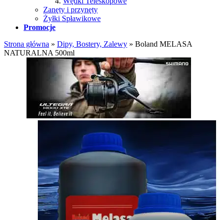
Wędki Teleskopowe
Zanęty i przynęty
Żyłki Spławikowe
Promocje
Strona główna
»
Dipy, Bostery, Zalewy
»
Boland MELASA
NATURALNA 500ml