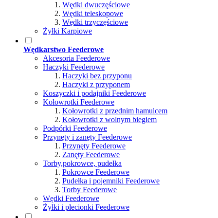
Wędki dwuczęściowe
Wędki teleskopowe
Wędki trzyczęściowe
Żyłki Karpiowe
Wędkarstwo Feederowe
Akcesoria Feederowe
Haczyki Feederowe
Haczyki bez przyponu
Haczyki z przyponem
Koszyczki i podajniki Feederowe
Kołowrotki Feederowe
Kołowrotki z przednim hamulcem
Kołowrotki z wolnym biegiem
Podpórki Feederowe
Przynęty i zanęty Feederowe
Przynęty Feederowe
Zanęty Feederowe
Torby,pokrowce, pudełka
Pokrowce Feederowe
Pudełka i pojemniki Feederowe
Torby Feederowe
Wędki Feederowe
Żyłki i plecionki Feederowe