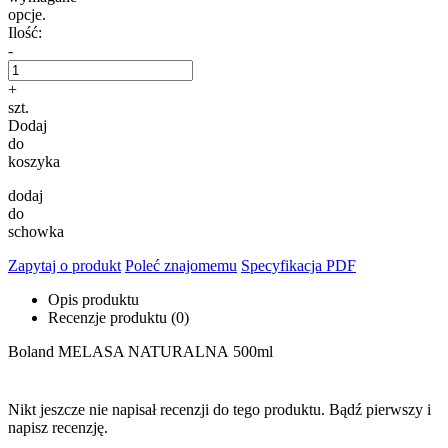
opcje.
Ilość:
-
+
szt.
Dodaj
do
koszyka
dodaj
do
schowka
Zapytaj o produkt
Poleć znajomemu
Specyfikacja PDF
Opis produktu
Recenzje produktu (0)
Boland MELASA NATURALNA 500ml
Nikt jeszcze nie napisał recenzji do tego produktu. Bądź pierwszy i
napisz recenzję.