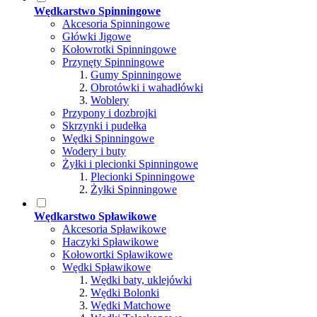
Wędkarstwo Spinningowe
Akcesoria Spinningowe
Główki Jigowe
Kołowrotki Spinningowe
Przynęty Spinningowe
Gumy Spinningowe
Obrotówki i wahadłówki
Woblery
Przypony i dozbrojki
Skrzynki i pudełka
Wędki Spinningowe
Wodery i buty
Żyłki i plecionki Spinningowe
Plecionki Spinningowe
Żyłki Spinningowe
Wędkarstwo Spławikowe
Akcesoria Spławikowe
Haczyki Spławikowe
Kołowortki Spławikowe
Wędki Spławikowe
Wędki baty, uklejówki
Wędki Bolonki
Wędki Matchowe