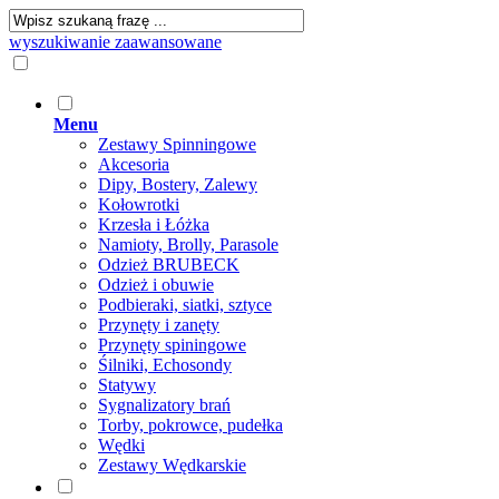
wyszukiwanie zaawansowane
Menu
Zestawy Spinningowe
Akcesoria
Dipy, Bostery, Zalewy
Kołowrotki
Krzesła i Łóżka
Namioty, Brolly, Parasole
Odzież BRUBECK
Odzież i obuwie
Podbieraki, siatki, sztyce
Przynęty i zanęty
Przynęty spiningowe
Śilniki, Echosondy
Statywy
Sygnalizatory brań
Torby, pokrowce, pudełka
Wędki
Zestawy Wędkarskie