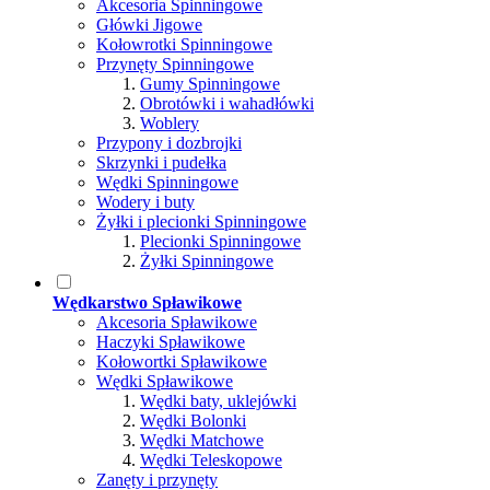
Akcesoria Spinningowe
Główki Jigowe
Kołowrotki Spinningowe
Przynęty Spinningowe
Gumy Spinningowe
Obrotówki i wahadłówki
Woblery
Przypony i dozbrojki
Skrzynki i pudełka
Wędki Spinningowe
Wodery i buty
Żyłki i plecionki Spinningowe
Plecionki Spinningowe
Żyłki Spinningowe
Wędkarstwo Spławikowe
Akcesoria Spławikowe
Haczyki Spławikowe
Kołowortki Spławikowe
Wędki Spławikowe
Wędki baty, uklejówki
Wędki Bolonki
Wędki Matchowe
Wędki Teleskopowe
Zanęty i przynęty