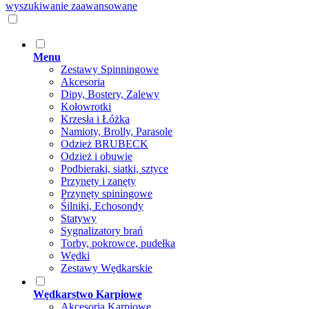
wyszukiwanie zaawansowane
Menu
Zestawy Spinningowe
Akcesoria
Dipy, Bostery, Zalewy
Kołowrotki
Krzesła i Łóżka
Namioty, Brolly, Parasole
Odzież BRUBECK
Odzież i obuwie
Podbieraki, siatki, sztyce
Przynęty i zanęty
Przynęty spiningowe
Śilniki, Echosondy
Statywy
Sygnalizatory brań
Torby, pokrowce, pudełka
Wędki
Zestawy Wędkarskie
Wędkarstwo Karpiowe
Akcesoria Karpiowe