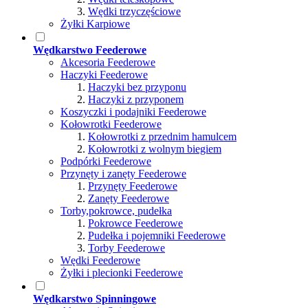
Wędki trzyczęściowe
Żyłki Karpiowe
Wędkarstwo Feederowe
Akcesoria Feederowe
Haczyki Feederowe
Haczyki bez przyponu
Haczyki z przyponem
Koszyczki i podajniki Feederowe
Kołowrotki Feederowe
Kołowrotki z przednim hamulcem
Kołowrotki z wolnym biegiem
Podpórki Feederowe
Przynęty i zanęty Feederowe
Przynęty Feederowe
Zanęty Feederowe
Torby,pokrowce, pudełka
Pokrowce Feederowe
Pudełka i pojemniki Feederowe
Torby Feederowe
Wędki Feederowe
Żyłki i plecionki Feederowe
Wędkarstwo Spinningowe