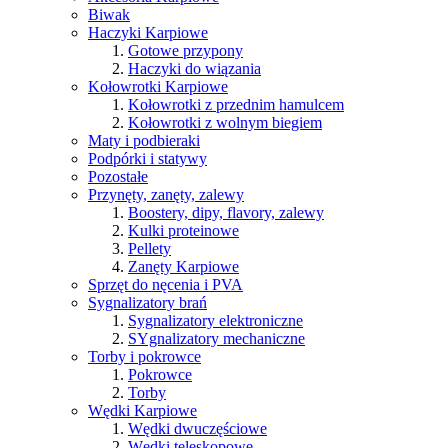
Biwak
Haczyki Karpiowe
Gotowe przypony
Haczyki do wiązania
Kołowrotki Karpiowe
Kołowrotki z przednim hamulcem
Kołowrotki z wolnym biegiem
Maty i podbieraki
Podpórki i statywy
Pozostałe
Przynęty, zanęty, zalewy
Boostery, dipy, flavory, zalewy
Kulki proteinowe
Pellety
Zanęty Karpiowe
Sprzęt do nęcenia i PVA
Sygnalizatory brań
Sygnalizatory elektroniczne
SYgnalizatory mechaniczne
Torby i pokrowce
Pokrowce
Torby
Wędki Karpiowe
Wędki dwuczęściowe
Wędki teleskopowe