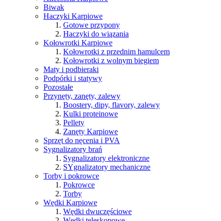
Biwak
Haczyki Karpiowe
Gotowe przypony
Haczyki do wiązania
Kołowrotki Karpiowe
Kołowrotki z przednim hamulcem
Kołowrotki z wolnym biegiem
Maty i podbieraki
Podpórki i statywy
Pozostałe
Przynęty, zanęty, zalewy
Boostery, dipy, flavory, zalewy
Kulki proteinowe
Pellety
Zanęty Karpiowe
Sprzęt do nęcenia i PVA
Sygnalizatory brań
Sygnalizatory elektroniczne
SYgnalizatory mechaniczne
Torby i pokrowce
Pokrowce
Torby
Wędki Karpiowe
Wędki dwuczęściowe
Wędki teleskopowe