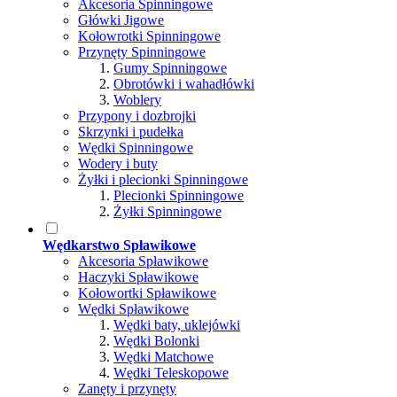
Akcesoria Spinningowe
Główki Jigowe
Kołowrotki Spinningowe
Przynęty Spinningowe
Gumy Spinningowe
Obrotówki i wahadłówki
Woblery
Przypony i dozbrojki
Skrzynki i pudełka
Wędki Spinningowe
Wodery i buty
Żyłki i plecionki Spinningowe
Plecionki Spinningowe
Żyłki Spinningowe
Wędkarstwo Spławikowe
Akcesoria Spławikowe
Haczyki Spławikowe
Kołowortki Spławikowe
Wędki Spławikowe
Wędki baty, uklejówki
Wędki Bolonki
Wędki Matchowe
Wędki Teleskopowe
Zanęty i przynęty