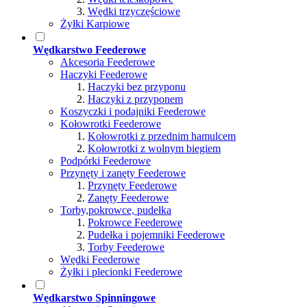
Wędki trzyczęściowe
Żyłki Karpiowe
Wędkarstwo Feederowe
Akcesoria Feederowe
Haczyki Feederowe
Haczyki bez przyponu
Haczyki z przyponem
Koszyczki i podajniki Feederowe
Kołowrotki Feederowe
Kołowrotki z przednim hamulcem
Kołowrotki z wolnym biegiem
Podpórki Feederowe
Przynęty i zanęty Feederowe
Przynęty Feederowe
Zanęty Feederowe
Torby,pokrowce, pudełka
Pokrowce Feederowe
Pudełka i pojemniki Feederowe
Torby Feederowe
Wędki Feederowe
Żyłki i plecionki Feederowe
Wędkarstwo Spinningowe