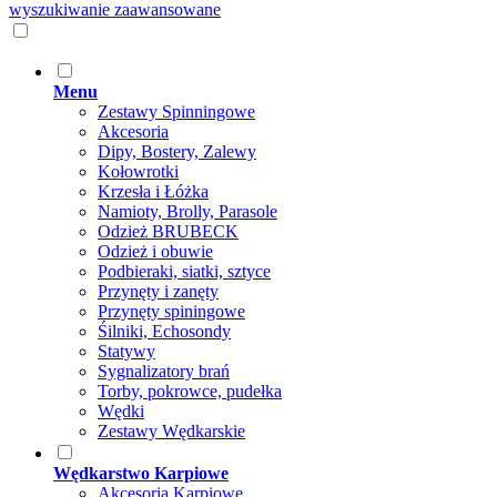
wyszukiwanie zaawansowane
Menu
Zestawy Spinningowe
Akcesoria
Dipy, Bostery, Zalewy
Kołowrotki
Krzesła i Łóżka
Namioty, Brolly, Parasole
Odzież BRUBECK
Odzież i obuwie
Podbieraki, siatki, sztyce
Przynęty i zanęty
Przynęty spiningowe
Śilniki, Echosondy
Statywy
Sygnalizatory brań
Torby, pokrowce, pudełka
Wędki
Zestawy Wędkarskie
Wędkarstwo Karpiowe
Akcesoria Karpiowe