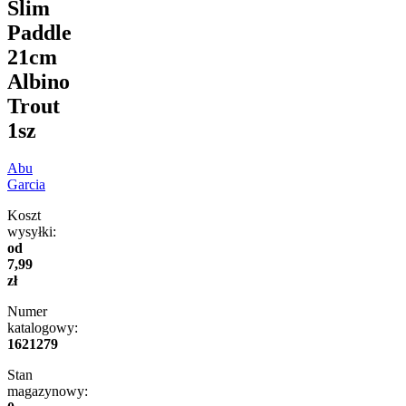
Slim
Paddle
21cm
Albino
Trout
1sz
Abu
Garcia
Koszt
wysyłki:
od
7,99
zł
Numer
katalogowy:
1621279
Stan
magazynowy: