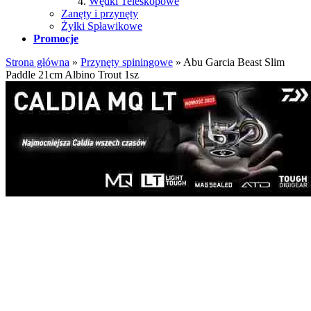
Wędki Teleskopowe
Zanęty i przynęty
Żyłki Spławikowe
Promocje
Strona główna
»
Przynęty spiningowe
»
Abu Garcia Beast Slim
Paddle 21cm Albino Trout 1sz