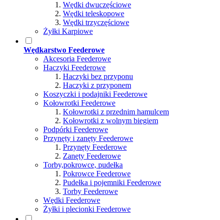
Wędki dwuczęściowe
Wędki teleskopowe
Wędki trzyczęściowe
Żyłki Karpiowe
Wędkarstwo Feederowe
Akcesoria Feederowe
Haczyki Feederowe
Haczyki bez przyponu
Haczyki z przyponem
Koszyczki i podajniki Feederowe
Kołowrotki Feederowe
Kołowrotki z przednim hamulcem
Kołowrotki z wolnym biegiem
Podpórki Feederowe
Przynęty i zanęty Feederowe
Przynęty Feederowe
Zanęty Feederowe
Torby,pokrowce, pudełka
Pokrowce Feederowe
Pudełka i pojemniki Feederowe
Torby Feederowe
Wędki Feederowe
Żyłki i plecionki Feederowe