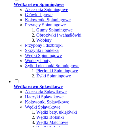
Wędkarstwo Spinningowe
Akcesoria Spinningowe
Główki Jigowe
Kołowrotki Spinningowe
Przynęty Spinningowe
Gumy Spinningowe
Obrotówki i wahadłówki
Woblery
Przypony i dozbrojki
Skrzynki i pudełka
Wędki Spinningowe
Wodery i buty
Żyłki i plecionki Spinningowe
Plecionki Spinningowe
Żyłki Spinningowe
Wędkarstwo Spławikowe
Akcesoria Spławikowe
Haczyki Spławikowe
Kołowortki Spławikowe
Wędki Spławikowe
Wędki baty, uklejówki
Wędki Bolonki
Wędki Matchowe