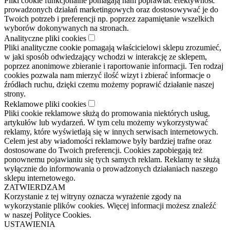
Pliki cookie funkcjonalne pomagają nam poprawiać efektywność
prowadzonych działań marketingowych oraz dostosowywać je do
Twoich potrzeb i preferencji np. poprzez zapamiętanie wszelkich
wyborów dokonywanych na stronach.
Analityczne pliki cookies
Pliki analityczne cookie pomagają właścicielowi sklepu zrozumieć,
w jaki sposób odwiedzający wchodzi w interakcję ze sklepem,
poprzez anonimowe zbieranie i raportowanie informacji. Ten rodzaj
cookies pozwala nam mierzyć ilość wizyt i zbierać informacje o
źródłach ruchu, dzięki czemu możemy poprawić działanie naszej
strony.
Reklamowe pliki cookies
Pliki cookie reklamowe służą do promowania niektórych usług,
artykułów lub wydarzeń. W tym celu możemy wykorzystywać
reklamy, które wyświetlają się w innych serwisach internetowych.
Celem jest aby wiadomości reklamowe były bardziej trafne oraz
dostosowane do Twoich preferencji. Cookies zapobiegają też
ponownemu pojawianiu się tych samych reklam. Reklamy te służą
wyłącznie do informowania o prowadzonych działaniach naszego
sklepu internetowego.
ZATWIERDZAM
Korzystanie z tej witryny oznacza wyrażenie zgody na
wykorzystanie plików cookies. Więcej informacji możesz znaleźć
w naszej Polityce Cookies.
USTAWIENIA