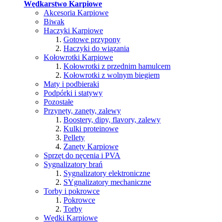
Wędkarstwo Karpiowe
Akcesoria Karpiowe
Biwak
Haczyki Karpiowe
Gotowe przypony
Haczyki do wiązania
Kołowrotki Karpiowe
Kołowrotki z przednim hamulcem
Kołowrotki z wolnym biegiem
Maty i podbieraki
Podpórki i statywy
Pozostałe
Przynęty, zanęty, zalewy
Boostery, dipy, flavory, zalewy
Kulki proteinowe
Pellety
Zanęty Karpiowe
Sprzęt do nęcenia i PVA
Sygnalizatory brań
Sygnalizatory elektroniczne
SYgnalizatory mechaniczne
Torby i pokrowce
Pokrowce
Torby
Wędki Karpiowe