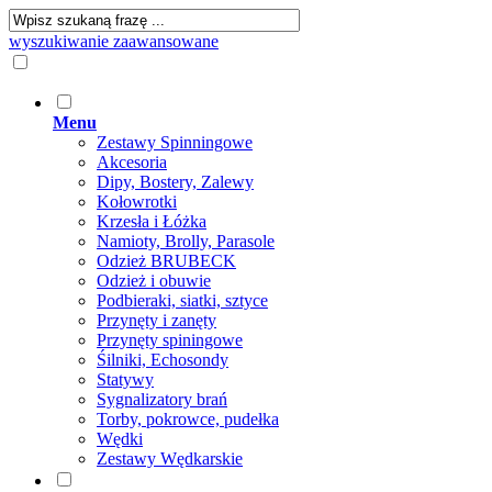
wyszukiwanie zaawansowane
Menu
Zestawy Spinningowe
Akcesoria
Dipy, Bostery, Zalewy
Kołowrotki
Krzesła i Łóżka
Namioty, Brolly, Parasole
Odzież BRUBECK
Odzież i obuwie
Podbieraki, siatki, sztyce
Przynęty i zanęty
Przynęty spiningowe
Śilniki, Echosondy
Statywy
Sygnalizatory brań
Torby, pokrowce, pudełka
Wędki
Zestawy Wędkarskie